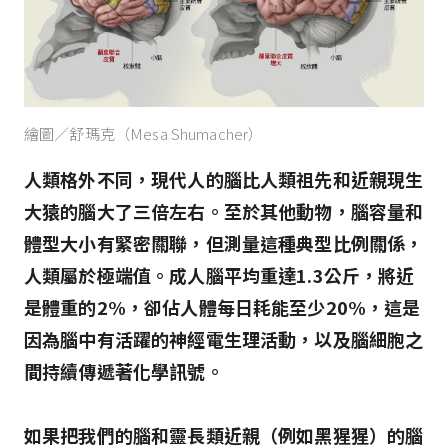
繪圖／舒瑪克（Mesa Shumacher）
人類格外不同，現代人的腦比人類祖先和近親現生
大猿的腦大了三倍左右。至於其他動物，腦容量和
體型大小有緊密關聯，但測量這種典型比例關係，
人類屬於極端值。成人腦平均重達1.3公斤，將近
是體重的2%，卻佔人體每日耗能至少20%，這是
因為腦中有活躍的神經電生理活動，以及腦細胞之
間持續傳遞著化學訊號。
如果把我們的腦和靈長類近親（例如黑猩猩）的腦