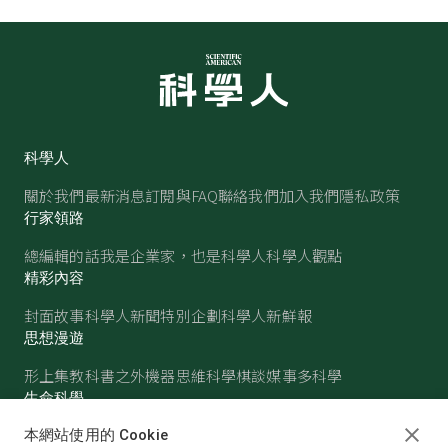
科學人
關於我們
最新消息
訂閱與FAQ
聯絡我們
加入我們
隱私政策
行家領路
總編輯的話
我是企業家，也是科學人
科學人觀點
精彩內容
封面故事
科學人新聞
特別企劃
科學人新鮮報
思想漫遊
形上集
教科書之外
機器思維
科學棋談
媒事多科學
生命科學
醫學
古生物
心理學
生態學
本網站使用的 Cookie