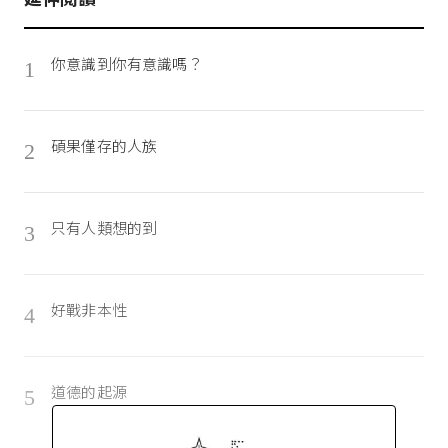
你意識到你有意識嗎？
1
碩果僅存的人族
2
只有人類想的到
3
好戰非本性
4
道德的起源
5