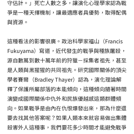
守估計。」死亡人數之多，讓演化心理學家認為戰
爭是一種天擇機制，讓最適應者具優勢，取得配偶
與資源。
這種看法的影響很廣。政治科學家福山（Francis
Fukuyama）寫道，近代發生的戰爭與種族屠殺，
源自數萬到數十萬年前的狩獵－採集者祖先，甚至
是人類與黑猩猩的共同祖先。研究國際關係的頂尖
學者賽爾（Bradley Thayer）認為，演化理論解
釋了保護所屬部落的本能傾向，這種傾向隨著時間
演變成國際關係中仇外和民族優越感這類群體傾
向。如果戰爭是由內在仇恨爆發出來，那為什麼還
要去找其他答案呢？如果人類本來就容易做出集體
殺害外人這種事，我們要花多少時間才能避免戰爭