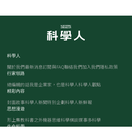
科學人
關於我們
最新消息
訂閱與FAQ
聯絡我們
加入我們
隱私政策
行家領路
總編輯的話
我是企業家，也是科學人
科學人觀點
精彩內容
封面故事
科學人新聞
特別企劃
科學人新鮮報
思想漫遊
形上集
教科書之外
機器思維
科學棋談
媒事多科學
生命科學