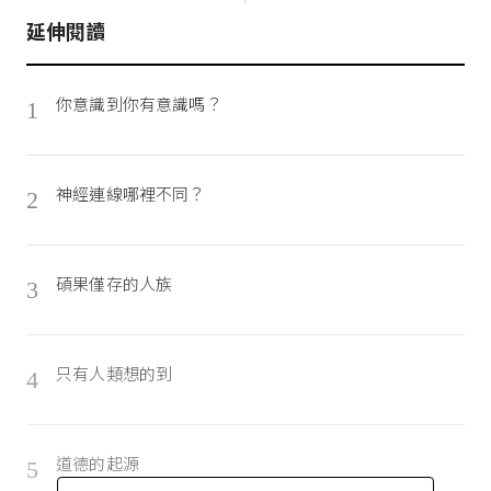
延伸閱讀
你意識到你有意識嗎？
1
神經連線哪裡不同？
2
碩果僅存的人族
3
只有人類想的到
4
道德的起源
5