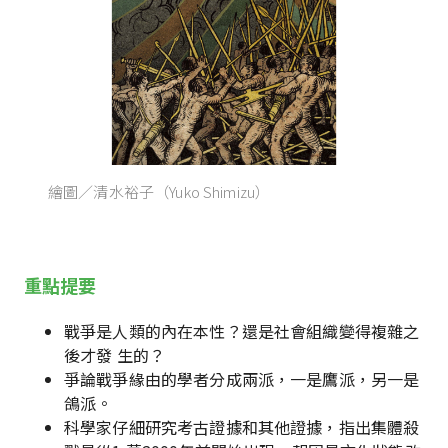
繪圖／清水裕子（Yuko Shimizu）
重點提要
戰爭是人類的內在本性？還是社會組織變得複雜之
後才發 生的？
爭論戰爭緣由的學者分成兩派，一是鷹派，另一是
鴿派。
科學家仔細研究考古證據和其他證據，指出集體殺