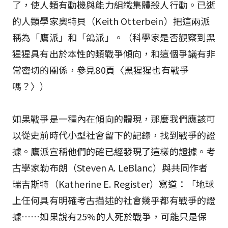
了，使人類有動機與能力組織集體殺人行動。已逝
的人類學家奧特貝（Keith Otterbein）把這兩派
稱為「鷹派」和「鴿派」。（科學家是否觀察到黑
猩猩具有出於本性的類戰爭傾向，和這個爭議有非
常密切的關係，參見80頁〈黑猩猩也有戰爭
嗎？〉）
如果戰爭是一種內在傾向的體現，那麼我們應該可
以從史前時代小型社會留下的記錄，找到戰爭的證
據。鷹派宣稱他們的確已經發現了這樣的證據。考
古學家勒布朗（Steven A. LeBlanc）與共同作者
瑞吉斯特（Katherine E. Register）寫道：「地球
上任何具有明確考古描述的社會幾乎都有戰爭的證
據……如果說有25%的人死於戰爭，可能只是保