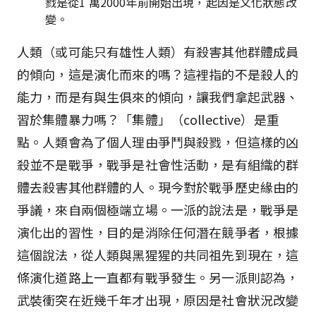
戮是從1 萬2000年前開始出現，起因是文化狀態改
變。
人類（或可能只有雄性人類）有殺害其他群體成員
的傾向，這是演化而來的嗎？這裡指的不是殺人的
能力，而是有與生俱來的傾向，讓我們拿起武器、
習於集體暴力嗎？「集體」（collective）是重
點。人類會為了個人理由爭鬥與殺戮，但這樣的凶
殺並不是戰爭，戰爭是社會性活動，是有組織的群
體去殺害其他群體的人。現今對於戰爭歷史緣由的
爭議，來自兩個極端立場。一派的說法是，戰爭是
演化出的習性，目的是消除任何潛在競爭者，根據
這個說法，從人類與黑猩猩的共同祖先到現在，這
條演化道路上一直都有戰爭發生。另一派則認為，
武裝衝突在近幾千年才出現，原因是社會狀況改變