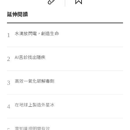
延伸閱讀
水滴放閃電，創造生命
1
AI舌診找出隱疾
2
高效一氧化碳解毒劑
3
在地球上製造外星冰
4
零知識證明變有效