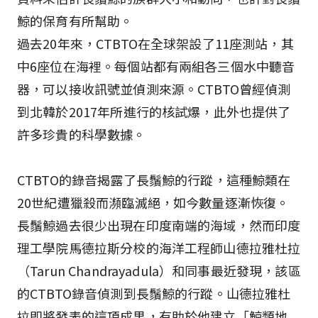
鯨的保育有所幫助。
過去20年來，CTBTO在全球架設了11座測站，其
中6座位在海裡。每個站都有兩組各三個水中聽音
器，可以接收訊號並偵測來源。CTBTO曾經偵測
到北韓於2017年所進行的核試爆，此外也提供了
許多珍貴的科學數據。
CTBTO的錄音揭露了長鬚鯨的行蹤，這種鯨類在
20世紀遭獵殺而瀕臨滅絕，如今數量逐漸恢復。
長鬚鯨過去很少出現在印度南端的海域，然而印度
理工學院馬德拉斯分校的海洋工程師山德拉雅杜拉
（Tarun Chandrayadula）和同事最近發現，該區
的CTBTO錄音偵測到長鬚鯨的行蹤。山德拉雅杜
拉即將發表的這項成果，有助於他建立「鯨類地