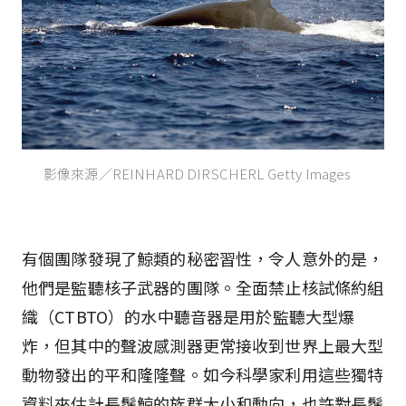
影像來源／REINHARD DIRSCHERL Getty Images
有個團隊發現了鯨類的秘密習性，令人意外的是，
他們是監聽核子武器的團隊。全面禁止核試條約組
織（CTBTO）的水中聽音器是用於監聽大型爆
炸，但其中的聲波感測器更常接收到世界上最大型
動物發出的平和隆隆聲。如今科學家利用這些獨特
資料來估計長鬚鯨的族群大小和動向，也許對長鬚