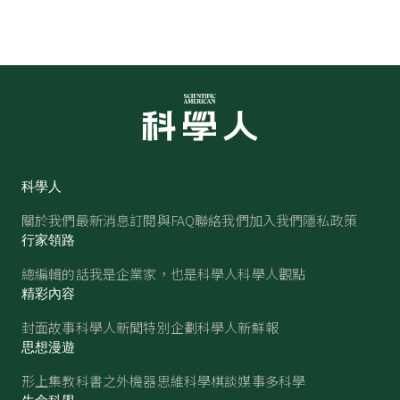
科學人
關於我們
最新消息
訂閱與FAQ
聯絡我們
加入我們
隱私政策
行家領路
總編輯的話
我是企業家，也是科學人
科學人觀點
精彩內容
封面故事
科學人新聞
特別企劃
科學人新鮮報
思想漫遊
形上集
教科書之外
機器思維
科學棋談
媒事多科學