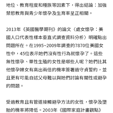
地位、教育程度和種族等因素下，得出結論：加強
禁慾教育與青少年懷孕及生育率呈正相關。
2013年《英國醫學期刊》的論文〈處女懷孕：美
國人口代表性樣本垂直式調查資料分析〉明確點出
問題所在。在1995~2009年調查的7870位美國女
性中，45位表示她們沒有性行為就懷孕了。這些
無性懷孕、單性生殖的女性是哪些人呢？她們比其
他懷孕婦女有高出兩倍的機率簽署過守貞誓約，並
且更有可能自述父母難以與她們討論有關性或避孕
的問題。
受過教育且有管道接觸避孕方法的女性，懷孕及墮
胎的機率將降低。2003年《國際家庭計畫觀點》