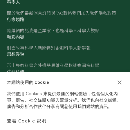
科學人
關於我們
最新消息
訂閱與FAQ
聯絡我們
加入我們
隱私政策
行家領路
總編輯的話
我是企業家，也是科學人
科學人觀點
精彩內容
封面故事
科學人新聞
特別企劃
科學人新鮮報
思想漫遊
形上集
教科書之外
機器思維
科學棋談
媒事多科學
生命科學
醫學
古生物
心理學
生態學
本網站使用的 Cookie
物質世界
我們使用 Cookies 來提供最佳的網站體驗，包含個人化內
物理
化學
地球科學
天文
容、廣告、社交媒體功能與流量分析。我們也向社交媒體、
廣告和分析合作伙伴分享有關您使用我們網站的資訊。
查看 Cookie 說明