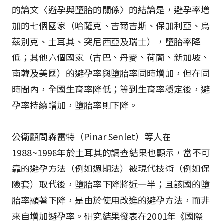
的論文〈避孕與墮胎的關係〉的結論是，避孕率增
加的七個國家（哈薩克、吉爾吉斯、保加利亞、烏
茲別克、土耳其、突尼西亞及瑞士），墮胎率降
低；其他六個國家（古巴、丹麥、荷蘭、新加坡、
南韓及美國）的避孕率與墮胎率同時增加，但在同
時間內，全國生育率降低；等到生育率穩定後，避
孕率持續增加，墮胎率則下降。
公衛顧問森雷特（Pinar Senlet）等人在
1988~1998年於土耳其的調查結果也顯示，當不可
靠的避孕方法（例如週期法）被現代技術（例如保
險套）取代後，墮胎率下降將近一半；且該國的墮
胎率顯著下降，是由於使用改進的避孕方法，而非
來自增加避孕率。研究結果發表在2001年《國際