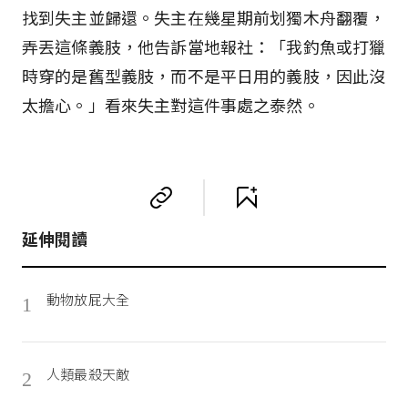
找到失主並歸還。失主在幾星期前划獨木舟翻覆，
弄丟這條義肢，他告訴當地報社：「我釣魚或打獵
時穿的是舊型義肢，而不是平日用的義肢，因此沒
太擔心。」看來失主對這件事處之泰然。
延伸閱讀
動物放屁大全
1
人類最殺天敵
2