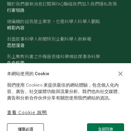
關於我們
最新消息
訂閱與FAQ
聯絡我們
加入我們
隱私政策
行家領路
總編輯的話
我是企業家，也是科學人
科學人觀點
精彩內容
封面故事
科學人新聞
特別企劃
科學人新鮮報
思想漫遊
形上集
教科書之外
機器思維
科學棋談
媒事多科學
生命科學
醫學
古生物
心理學
生態學
本網站使用的 Cookie
物質世界
我們使用 Cookies 來提供最佳的網站體驗，包含個人化內
物理
化學
地球科學
天文
容、廣告、社交媒體功能與流量分析。我們也向社交媒體、
廣告和分析合作伙伴分享有關您使用我們網站的資訊。
查看 Cookie 說明
僅限必須
全部同意
© SCIENTIFIC AMERICAN, A DIVISION OF NATURE