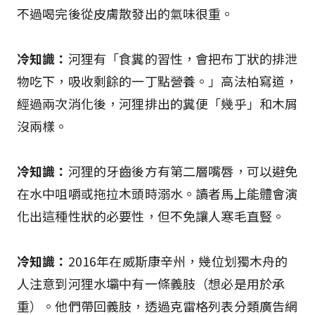
不過喝完後從皮膚散發出的氣味很重。
冷知識：
河狸有「食糞的習性，會把布丁狀的排泄
物吃下，吸收剩餘的一丁點營養。」高法柏寫道，
經過兩次消化後，河狸排出的糞便「幾乎」和木屑
沒兩樣。
冷知識：
河狸的牙齒後方有第二層嘴唇，可以避免
在水中咀嚼或拖拉木頭時溺水。讀者馬上能體會演
化出這種性狀的必要性，但不免讓人寒毛直豎。
冷知識：
2016年在威斯康辛州，幾位划獨木舟的
人注意到河狸水壩中有一條義肢（想必是用於承
重）。他們帶回義肢，透過克雷格列表分類廣告網