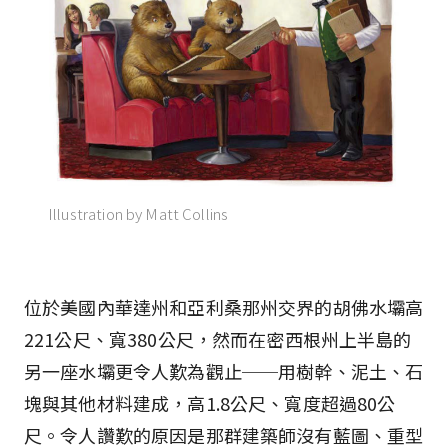
Illustration by Matt Collins
位於美國內華達州和亞利桑那州交界的胡佛水壩高
221公尺、寬380公尺，然而在密西根州上半島的
另一座水壩更令人歎為觀止──用樹幹、泥土、石
塊與其他材料建成，高1.8公尺、寬度超過80公
尺。令人讚歎的原因是那群建築師沒有藍圖、重型