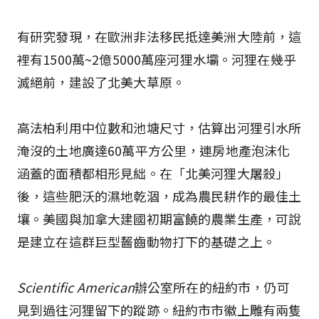
有研究發現，在歐洲非法移民抵達美洲大陸前，這
裡有1500萬~2億5000萬座河狸水壩。河狸在幾乎
滅絕前，建設了北美大草原。
高法柏利用中位數和池塘尺寸，估算出河狸引水所
淹沒的土地廣達60萬平方公里，連房地產泡沫化
涵蓋的面積都相形見絀。在「北美河狸大屠殺」
後，這些肥沃的濕地乾涸，成為農民耕作的最佳土
壤。美國與加拿大建國初期富饒的農業生產，可說
是建立在這群巨型齧齒動物打下的基礎之上。
Scientific American
辦公室所在的紐約市，仍可
見到過往河狸留下的蹤跡。紐約市市徽上雕有兩隻