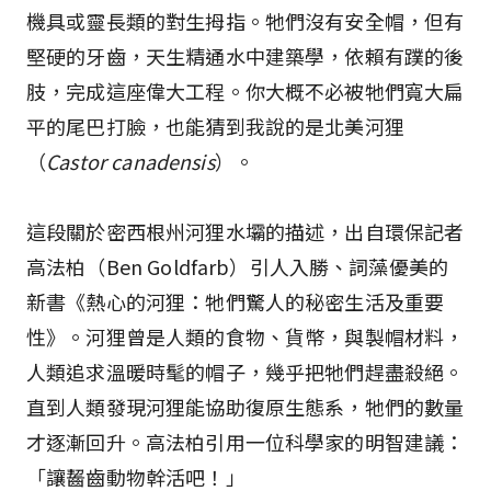
機具或靈長類的對生拇指。牠們沒有安全帽，但有
堅硬的牙齒，天生精通水中建築學，依賴有蹼的後
肢，完成這座偉大工程。你大概不必被牠們寬大扁
平的尾巴打臉，也能猜到我說的是北美河狸
（
Castor canadensis
）。
這段關於密西根州河狸水壩的描述，出自環保記者
高法柏（Ben Goldfarb）引人入勝、詞藻優美的
新書《熱心的河狸：牠們驚人的秘密生活及重要
性》。河狸曾是人類的食物、貨幣，與製帽材料，
人類追求溫暖時髦的帽子，幾乎把牠們趕盡殺絕。
直到人類發現河狸能協助復原生態系，牠們的數量
才逐漸回升。高法柏引用一位科學家的明智建議：
「讓齧齒動物幹活吧！」