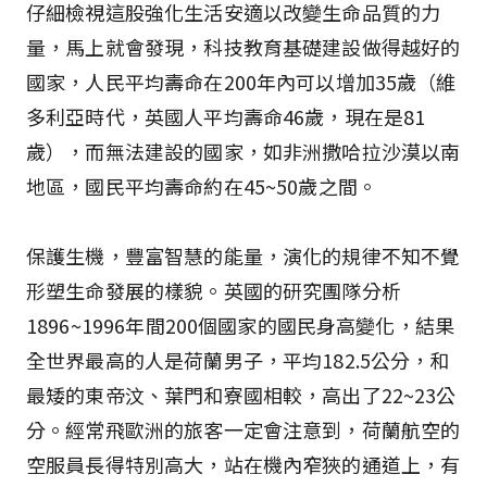
仔細檢視這股強化生活安適以改變生命品質的力
量，馬上就會發現，科技教育基礎建設做得越好的
國家，人民平均壽命在200年內可以增加35歲（維
多利亞時代，英國人平均壽命46歲，現在是81
歲），而無法建設的國家，如非洲撒哈拉沙漠以南
地區，國民平均壽命約在45~50歲之間。
保護生機，豐富智慧的能量，演化的規律不知不覺
形塑生命發展的樣貌。英國的研究團隊分析
1896~1996年間200個國家的國民身高變化，結果
全世界最高的人是荷蘭男子，平均182.5公分，和
最矮的東帝汶、葉門和寮國相較，高出了22~23公
分。經常飛歐洲的旅客一定會注意到，荷蘭航空的
空服員長得特別高大，站在機內窄狹的通道上，有