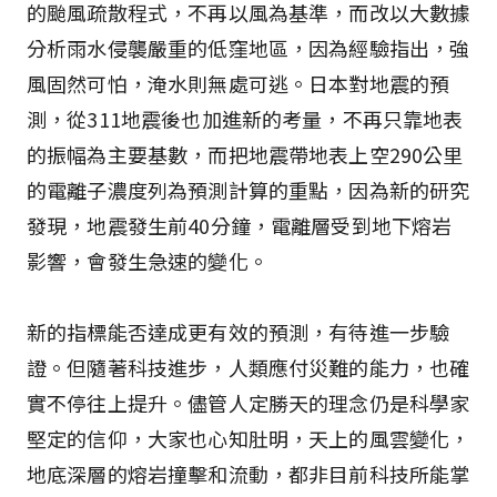
的颱風疏散程式，不再以風為基準，而改以大數據
分析雨水侵襲嚴重的低窪地區，因為經驗指出，強
風固然可怕，淹水則無處可逃。日本對地震的預
測，從311地震後也加進新的考量，不再只靠地表
的振幅為主要基數，而把地震帶地表上空290公里
的電離子濃度列為預測計算的重點，因為新的研究
發現，地震發生前40分鐘，電離層受到地下熔岩
影響，會發生急速的變化。
新的指標能否達成更有效的預測，有待進一步驗
證。但隨著科技進步，人類應付災難的能力，也確
實不停往上提升。儘管人定勝天的理念仍是科學家
堅定的信仰，大家也心知肚明，天上的風雲變化，
地底深層的熔岩撞擊和流動，都非目前科技所能掌