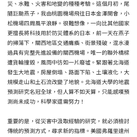
災、水難、火害和地變的種種考驗。這個月初，尾
隨巨颱燕子，我由桃園機場飛往日本金澤開會，小
松機場四周風平浪靜。很難想像，一向比其他國家
更擅長將科技用於防災體系的日本，前一天在燕子
的掃蕩下，關西地區交通癱瘓、街景殘破，混水漫
過具有完整先進設備的關西機場，唯一的聯外橋樑
遭貨輪撞毀，風雨中彷如一片廢墟。緊跟著北海道
發生大地震，房屋倒塌、路面下陷、土壤液化，大
規模走山和土石流改變了地貌。北海道大學的地震
預測研究名冠全球，但人算不如天算，只能感嘆預
測尚未成功，科學家還需努力！
重要的是，從災害中汲取經驗的研究，就必須檢討
傳統的預測方式，尋求新的指標。美國弗羅里達州