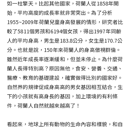
如一柱擎天。比起其他國家，荷蘭人從1858年開
始，平均高度的成長率就非常突出。為了分析
1955~2009年荷蘭兒童身高發展的情形，研究者比
較了5811個男孩和6194個女孩，得出1997年同齡
人的平均身高，男生是183.8公分，女生是170.7公
分。也就是說，150年來荷蘭人的身高傲視群倫。
雖然近年成長率逐漸緩和，但並未停止。為什麼荷
蘭人長得特別高？原因無他，食安、營養、交通、
醫療、教育的基礎建設，確實做得比別的國家好。
自然界的規律促成身高高的男女基因相互結合，生
下的小孩就有高身長的基因，加上環境的有利條
件，荷蘭人自然就越來越高了！
看起來，地球上所有動物的生命內容和樣貌，和自