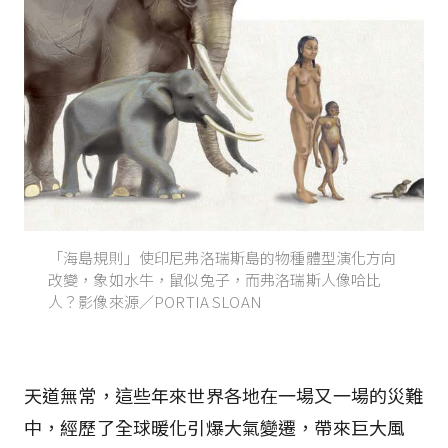
「海島規則」使印尼弗洛瑞斯島的物種體型演化方向
改變，象如水牛，鼠似兔子，而弗洛瑞斯人像哈比
人？影像來源／PORTIA SLOAN
天道無常，這些年來世界各地在一場又一場的災難
中，經歷了全球暖化引爆大氣變遷，帶來巨大風