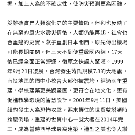
握，加上人為的不確定性，使防災預測更為困難。
災難確實是人類演化史的主要情節，但卻也反映了
在無窮的風火水震災情後，人類仍能再起、社會也
會重建的史實。燕子重創日本關西，原先傳出機場
可能長期關閉，但三天不到便重啟國內線，17天
後已經全面正常營運，復原之快讓人驚嘆。1999
年9月21日凌晨，台灣發生芮氏規模7.3的大地震，
南投地區的國中小校舍大部份被震垮，經過兩年重
建，學校建築更美觀堅固，更符合在地文化，更有
促進教學環境的智慧設計。2001年9月11日，美國
紐約發生人為恐怖攻擊，熙來攘往的世貿雙塔頓時
攔腰倒塌，重建的世貿中心一號大樓在2014年完
工，成為當時西半球最高建築，造型之美也令人讚