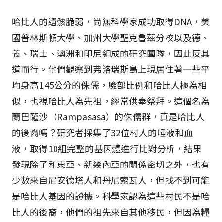
哈比人的遺骸脆弱，尚無科學家成功取得DNA，美
國普林斯頓大學、加州大學聖克魯茲分校以及德、
義、瑞士、澳洲和印尼組成的研究團隊，因此反其
道而行。他們觀察到弗洛瑞斯島上現居住著一些平
均身高145公分的侏儒，臉部比例和哈比人極為相
似，也視哈比人為先祖，經常供奉祭拜。這個名為
蘭巴薩沙（Rampasasa）的侏儒群，真是哈比人
的後裔嗎？研究者採集了32位村人的唾液和血
液，取得10組完整的基因體進行比對分析，結果
發現除了和東亞、新幾內亞的關係密切之外，也有
少數來自尼安德塔人和丹尼索瓦人，但找不到可能
是哈比人基因的證據。科學家認為這些村民不是哈
比人的後裔，他們的祖先來自其他移民，但因為糧