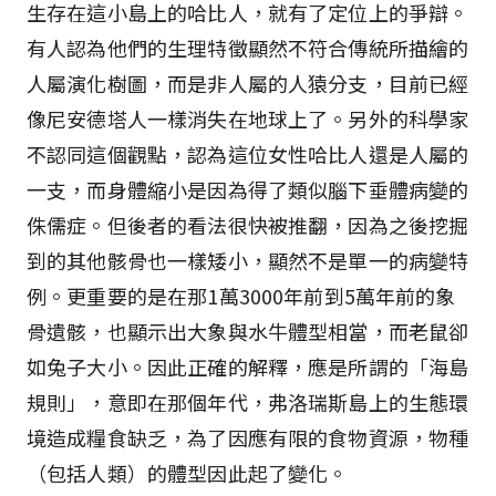
生存在這小島上的哈比人，就有了定位上的爭辯。
有人認為他們的生理特徵顯然不符合傳統所描繪的
人屬演化樹圖，而是非人屬的人猿分支，目前已經
像尼安德塔人一樣消失在地球上了。另外的科學家
不認同這個觀點，認為這位女性哈比人還是人屬的
一支，而身體縮小是因為得了類似腦下垂體病變的
侏儒症。但後者的看法很快被推翻，因為之後挖掘
到的其他骸骨也一樣矮小，顯然不是單一的病變特
例。更重要的是在那1萬3000年前到5萬年前的象
骨遺骸，也顯示出大象與水牛體型相當，而老鼠卻
如兔子大小。因此正確的解釋，應是所謂的「海島
規則」，意即在那個年代，弗洛瑞斯島上的生態環
境造成糧食缺乏，為了因應有限的食物資源，物種
（包括人類）的體型因此起了變化。