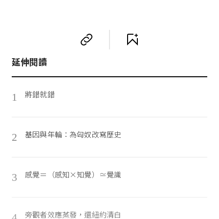
延伸閱讀
將錯就錯
1
基因與年輪：為匈奴改寫歷史
2
感覺＝（感知×知覺）≃覺識
3
旁觀者效應蒸發，還紐約清白
4