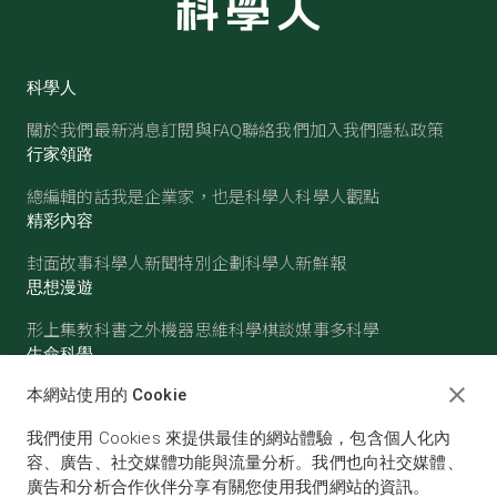
科學人
關於我們
最新消息
訂閱與FAQ
聯絡我們
加入我們
隱私政策
行家領路
總編輯的話
我是企業家，也是科學人
科學人觀點
精彩內容
封面故事
科學人新聞
特別企劃
科學人新鮮報
思想漫遊
形上集
教科書之外
機器思維
科學棋談
媒事多科學
生命科學
醫學
古生物
心理學
生態學
本網站使用的 Cookie
物質世界
我們使用 Cookies 來提供最佳的網站體驗，包含個人化內
物理
化學
地球科學
天文
容、廣告、社交媒體功能與流量分析。我們也向社交媒體、
廣告和分析合作伙伴分享有關您使用我們網站的資訊。