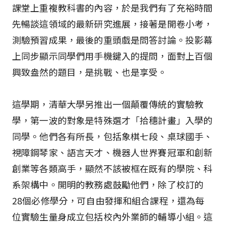
課堂上重複教科書的內容，於是我們有了充裕時間
先暢談這領域的最新研究進展，接著是開卷小考，
測驗預習成果，最後的重頭戲是問答討論。投影幕
上同步顯示同學們用手機鍵入的提問，面對上百個
興致盎然的題目，是挑戰、也是享受。
這學期，清華大學另推出一個顛覆傳統的實驗教
學，第一波的對象是特殊選才「拾穗計畫」入學的
同學。他們各有所長，包括象棋七段、桌球國手、
視障鋼琴家、語言天才、機器人世界賽冠軍和創新
創業等各類高手，顯然不該被框在既有的學院、科
系架構中。開明的教務處鼓勵他們，除了校訂的
28個必修學分，可自由發揮和組合課程，還為每
位實驗生量身成立包括校內外業師的輔導小組。這