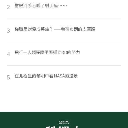
當銀河系吞噬了射手座……
2
從魔鬼蛻變成英雄？——看馮布朗的太空路
3
飛行—人類掙脫平面邁向3D的努力
4
在北極星的黎明中看NASA的遠景
5