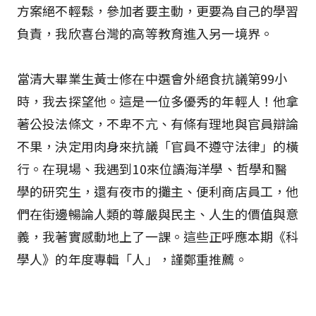
方案絕不輕鬆，參加者要主動，更要為自己的學習
負責，我欣喜台灣的高等教育進入另一境界。
當清大畢業生黃士修在中選會外絕食抗議第99小
時，我去探望他。這是一位多優秀的年輕人！他拿
著公投法條文，不卑不亢、有條有理地與官員辯論
不果，決定用肉身來抗議「官員不遵守法律」的橫
行。在現場、我遇到10來位讀海洋學、哲學和醫
學的研究生，還有夜市的攤主、便利商店員工，他
們在街邊暢論人類的尊嚴與民主、人生的價值與意
義，我著實感動地上了一課。這些正呼應本期《科
學人》的年度專輯「人」，謹鄭重推薦。