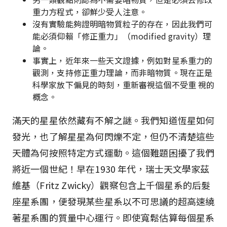
重力方程式，卻鮮少受人注意。
沒有實驗能夠證明暗物質粒子的存在，因此我們可
能必須仰賴「修正重力」（modified gravity）理
論。
事實上，近年來一些天文證據，例如對星系重力的
觀測，支持修正重力理論，而非暗物質。現在正是
科學家放下偏見的時刻，重新審視這個不受重 視的
概念。
滿天的星星依然藏有不解之謎。我們知道恆星如何
發光，也了解星星為何閃爍不定，但仍不清楚這些
天體為何按照特定方式運動。這個難題困擾了我們
將近一個世紀！早在1930 年代，瑞士天文學家茲
維基（Fritz Zwicky）觀察包含上千個星系的后髮
座星系團，便發現某些星系以不可思議的超高速繞
著星系團的質量中心運行。即使寬鬆估算每個星系