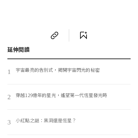
延伸閱讀
宇宙最亮的告別式，揭開宇宙閃光的秘密
1
穿越129億年的星光，遙望第一代恆星發光時
2
小紅點之謎：黑洞還是恆星？
3