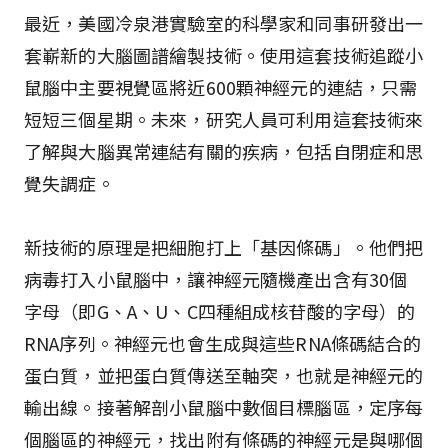
最近，美國冷泉港實驗室的科學家和同事研發出一
套嶄新的大腦圖譜繪製技術。使用這套技術追蹤小
鼠腦中主要視覺區將近600顆神經元的連結，只需
短短三個星期。未來，研究人員可利用這套技術來
了解與大腦異常連結有關的疾病，包括自閉症和思
覺失調症。
新技術的原理是把細胞打上「基因條碼」。他們把
病毒打入小鼠腦中，讓神經元隨機產出含有30個
字母（即G、A、U、C四種組成核苷酸的字母）的
RNA序列。神經元也會生成與這些RNA條碼結合的
蛋白質，並把蛋白質傳送至軸突，也就是神經元的
輸出線。接著解剖小鼠腦中數個目標腦區，定序每
個腦區的神經元，找出附有條碼的神經元是與哪個