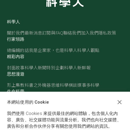
科學人
關於我們
最新消息
訂閱與FAQ
聯絡我們
加入我們
隱私政策
行家領路
總編輯的話
我是企業家，也是科學人
科學人觀點
精彩內容
封面故事
科學人新聞
特別企劃
科學人新鮮報
思想漫遊
形上集
教科書之外
機器思維
科學棋談
媒事多科學
生命科學
醫學
古生物
心理學
生態學
本網站使用的 Cookie
物質世界
我們使用 Cookies 來提供最佳的網站體驗，包含個人化內
物理
化學
地球科學
天文
容、廣告、社交媒體功能與流量分析。我們也向社交媒體、
廣告和分析合作伙伴分享有關您使用我們網站的資訊。