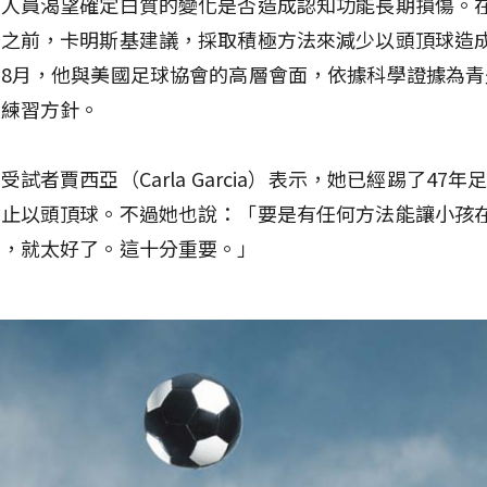
究人員渴望確定白質的變化是否造成認知功能長期損傷。
果之前，卡明斯基建議，採取積極方法來減少以頭頂球造
8月，他與美國足球協會的高層會面，依據科學證據為青
作練習方針。
受試者賈西亞（Carla Garcia）表示，她已經踢了47年
停止以頭頂球。不過她也說：「要是有任何方法能讓小孩
全，就太好了。這十分重要。」