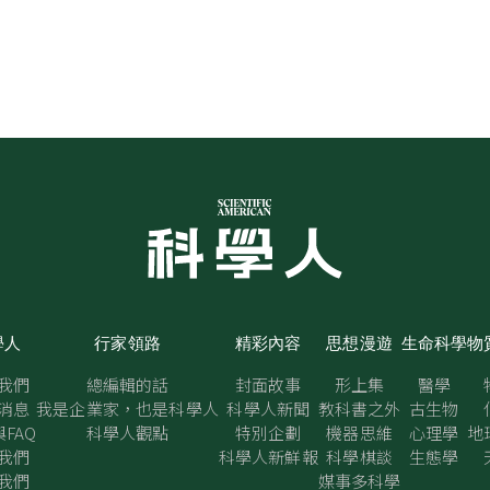
學人
行家領路
精彩內容
思想漫遊
生命科學
物
我們
總編輯的話
封面故事
形上集
醫學
消息
我是企業家，也是科學人
科學人新聞
教科書之外
古生物
FAQ
科學人觀點
特別企劃
機器思維
心理學
地
我們
科學人新鮮報
科學棋談
生態學
我們
媒事多科學