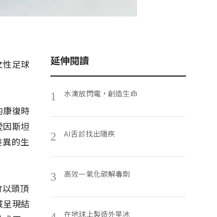
延伸閱讀
女性足球
水滴放閃電，創造生命
1
的康復時
愛因斯坦
AI舌診找出隱疾
2
些差異的生
高效一氧化碳解毒劑
3
會以頭頂
域呈現結
在地球上製造外星冰
4