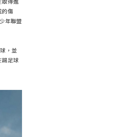
在取得進
成的傷
少年聯盟
足球，並
在踢足球