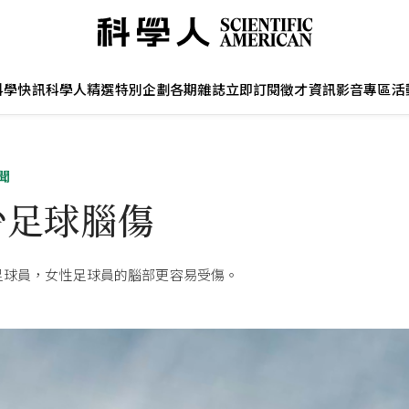
科學快訊
科學人精選
特別企劃
各期雜誌
立即訂閱
徵才資訊
影音專區
活
聞
少足球腦傷
足球員，女性足球員的腦部更容易受傷。