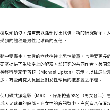
反覆以頭頂球，是需要以腦部付出代價。新的研究顯示，
胞受損的體積是男性足球員的五倍。
運動中受傷後，女性的症狀往往比男性嚴重，也需要更長
項研究提供了生物學上的解釋。該研究的共同作者、美國
神經科學家李普頓（Michael Lipton）表示，以往這
稀少，有些研究人員因此對女性球員的抱怨置之不理。
使用磁共振造影（MRI），仔細檢查98名（男女各半）
餘成人足球員的腦部。在女性的腦訊號中，白質有八個區