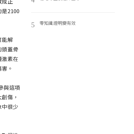
數成正
2100
零知識證明變有效
5
可能解
的頭蓋骨
種激素在
傷害。
有參與這項
大創傷，
象中很少