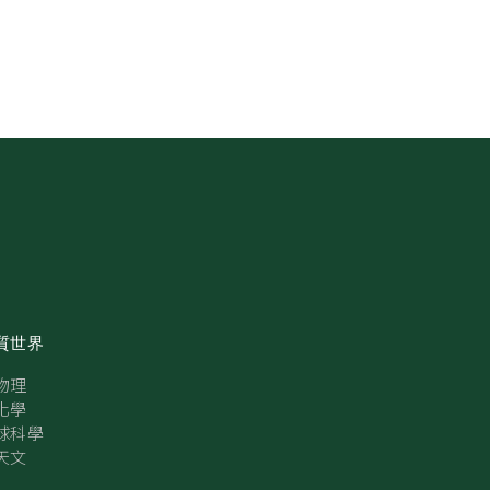
質世界
物理
化學
球科學
天文