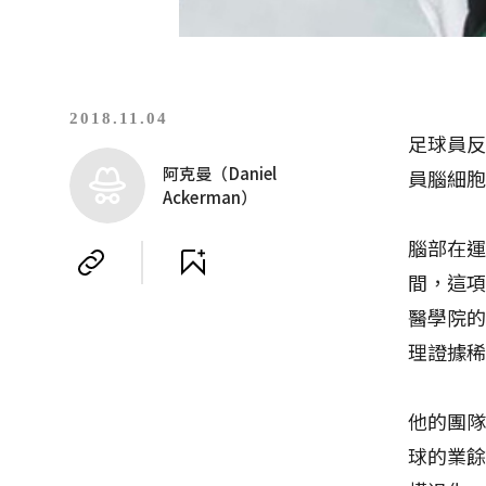
2018.11.04
足球員
阿克曼（Daniel
員腦細
Ackerman）
腦部在
間，這
醫學院的
理證據
他的團隊
球的業