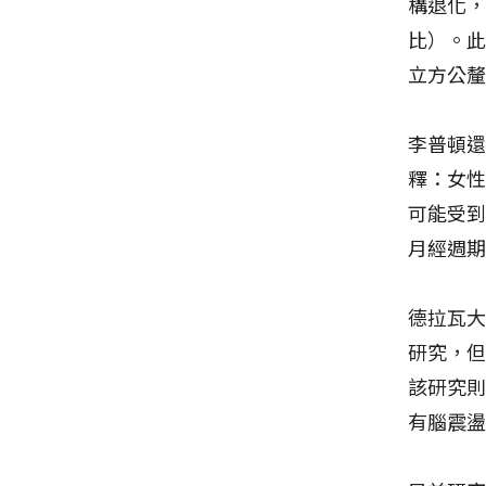
構退化
比）。此
立方公釐
李普頓
釋：女
可能受
月經週
德拉瓦大
研究，
該研究
有腦震