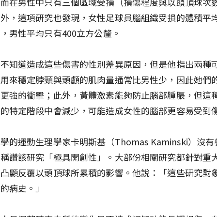
，而在男性中只有三個區域受損（損傷程度與以頭頂球次
外，這項研究也發現，女性足球員腦組織受損的體積平均是
，男性平均只有400立方公釐。
還不知道造成這些傷害的性別差異原因，但是他指出兩種
性用來穩定脖頸與頭顱的肌肉量通常比男性少，因此她們
到更強的衝擊；此外，黃體激素能夠防止腦部腫脹，但這
期的特定階段中會減少，可能造成女性的腦部更容易受到
學的運動生理學家卡明斯基（Thomas Kaminski）沒
但稱讚該研究「極具開創性」。大部份相關研究都針對重
則凸顯反覆以頭頂球所累積的影響。他說：「這些研究對
盪的病史。」