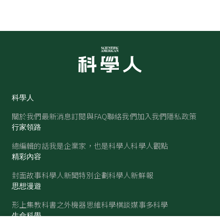
科學人
關於我們
最新消息
訂閱與FAQ
聯絡我們
加入我們
隱私政策
行家領路
總編輯的話
我是企業家，也是科學人
科學人觀點
精彩內容
封面故事
科學人新聞
特別企劃
科學人新鮮報
思想漫遊
形上集
教科書之外
機器思維
科學棋談
媒事多科學
生命科學