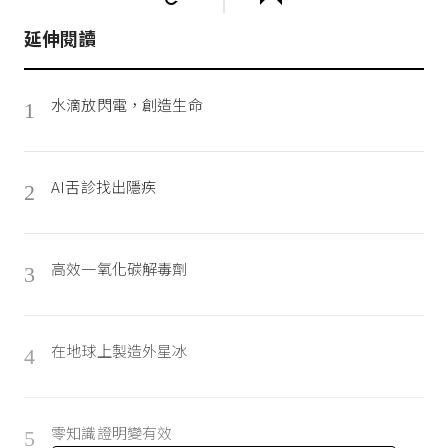
延伸閱讀
水滴放閃電，創造生命
1
AI舌診找出隱疾
2
高效一氧化碳解毒劑
3
在地球上製造外星冰
4
零知識證明變有效
5