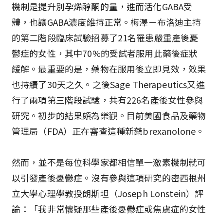
機制是提升別孕烯醇酮的量，進而活化GABA受
體，也讓GABA濃度維持正常。梅澤－布洛迪主持
的第二階段臨床試驗招募了21名罹患嚴重產後憂
鬱症的女性，其中70%的受試者服用此藥後症狀
緩解。最重要的是，藥物在服用後立即見效，效果
也持續了30天之久。之後Sage Therapeutics又進
行了兩項第三階段試驗，共有226名產後女性參與
研究。初步的結果頗為樂觀。目前美國食品及藥物
管理局（FDA）正在審查這種新藥brexanolone。
然而，並不是每位科學家都相信單一激素機制就可
以引發產後憂鬱症。沒有參與這項研究的密西根州
立大學心理學教授朗斯坦（Joseph Lonstein）評
論：「我非常懷疑那些產後憂鬱症或焦慮症的女性