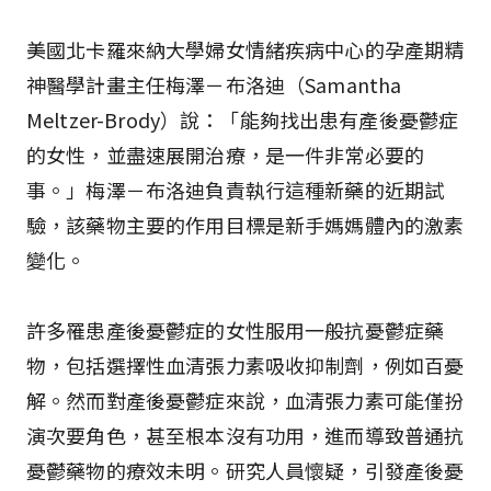
美國北卡羅來納大學婦女情緒疾病中心的孕產期精
神醫學計畫主任梅澤－布洛迪（Samantha
Meltzer-Brody）說：「能夠找出患有產後憂鬱症
的女性，並盡速展開治療，是一件非常必要的
事。」梅澤－布洛迪負責執行這種新藥的近期試
驗，該藥物主要的作用目標是新手媽媽體內的激素
變化。
許多罹患產後憂鬱症的女性服用一般抗憂鬱症藥
物，包括選擇性血清張力素吸收抑制劑，例如百憂
解。然而對產後憂鬱症來說，血清張力素可能僅扮
演次要角色，甚至根本沒有功用，進而導致普通抗
憂鬱藥物的療效未明。研究人員懷疑，引發產後憂