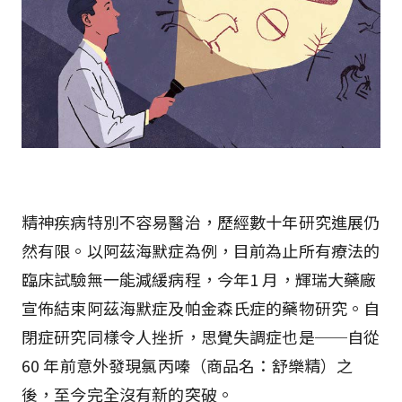
精神疾病特別不容易醫治，歷經數十年研究進展仍
然有限。以阿茲海默症為例，目前為止所有療法的
臨床試驗無一能減緩病程，今年1 月，輝瑞大藥廠
宣佈結束阿茲海默症及帕金森氏症的藥物研究。自
閉症研究同樣令人挫折，思覺失調症也是──自從
60 年前意外發現氯丙嗪（商品名：舒樂精）之
後，至今完全沒有新的突破。