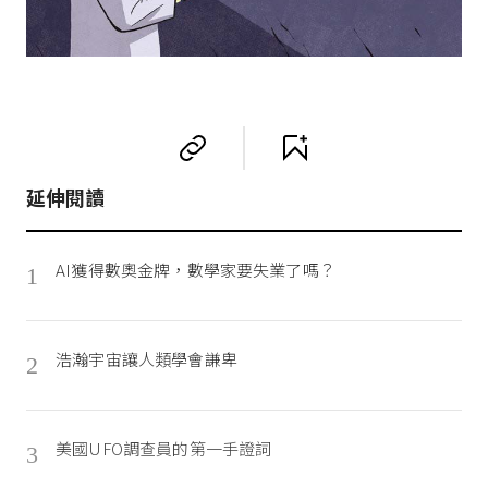
延伸閱讀
AI獲得數奧金牌，數學家要失業了嗎？
1
浩瀚宇宙讓人類學會謙卑
2
美國UFO調查員的第一手證詞
3