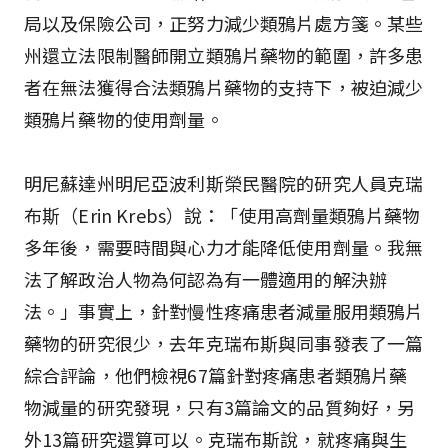
局以及保險公司，正努力減少類鴉片處方箋。某些
州還立法限制醫師開立類鴉片藥物的範圍，許多患
者在無法獲得合法類鴉片藥物的支持下，被迫減少
類鴉片藥物的使用劑量。
明尼蘇達州明尼亞波利斯榮民醫院的研究人員克瑞
布斯（Erin Krebs）說：「使用高劑量類鴉片藥物
多年後，需要時間與心力才能降低使用劑量。我無
法了解政治人物為何認為有一體適用的解決辦
法。」事實上，針對慢性疼痛患者減量服用類鴉片
藥物的研究很少，去年克瑞布斯與同事發表了一篇
綜合評論，他們檢視67篇針對疼痛患者類鴉片藥
物減量的研究發現，只有3篇論文的品質夠好，另
外13篇研究還算可以。克瑞布斯說，就疼痛與生