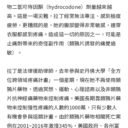
物二氫可待因酮（hydrocodone）劑量越來越
高。這是一場災難，拉丁經常無法專注、感到極度
疲勞，更糟糕的是，她的腹部變得非常敏感，連穿
衣服都感到疼痛。造成這一切的原因之一，可能是
止痛劑帶來的奇怪副作用（類鴉片誘發的痛覺過
敏）。
拉丁是法律援助律師，去年參與史丹佛大學「全方
位跨領域疼痛計畫」一個星期，現在她不再使用類
鴉片藥物，透過冥想、運動、心理諮商以及非類鴉
片抗神經痛藥物來控制疼痛。美國長期靠類鴉片藥
物來控制慢性疼痛的人數約1000萬，只有少數人
有機會參與這類計畫。由於類鴉片藥物相關死亡案
例在2001~2016年激增345%，美國政府、各州當