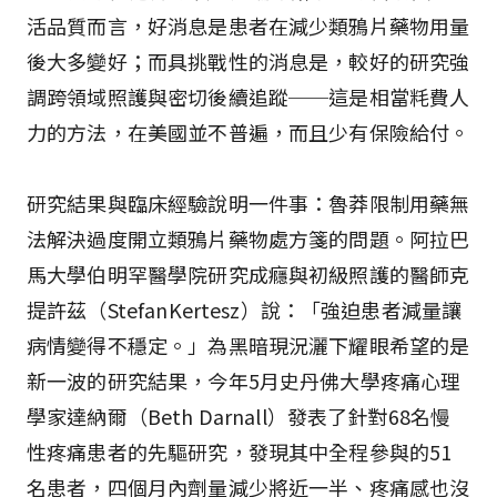
活品質而言，好消息是患者在減少類鴉片藥物用量
後大多變好；而具挑戰性的消息是，較好的研究強
調跨領域照護與密切後續追蹤──這是相當粍費人
力的方法，在美國並不普遍，而且少有保險給付。
研究結果與臨床經驗說明一件事：魯莽限制用藥無
法解決過度開立類鴉片藥物處方箋的問題。阿拉巴
馬大學伯明罕醫學院研究成癮與初級照護的醫師克
提許茲（StefanKertesz）說：「強迫患者減量讓
病情變得不穩定。」為黑暗現況灑下耀眼希望的是
新一波的研究結果，今年5月史丹佛大學疼痛心理
學家達納爾（Beth Darnall）發表了針對68名慢
性疼痛患者的先驅研究，發現其中全程參與的51
名患者，四個月內劑量減少將近一半、疼痛感也沒