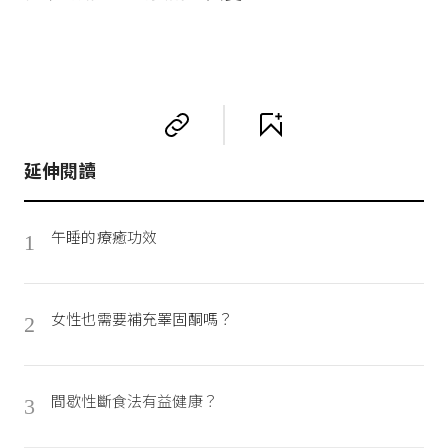
延伸閱讀
午睡的療癒功效
1
女性也需要補充睪固酮嗎？
2
間歇性斷食法有益健康？
3