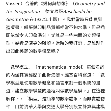
Vossen）合著的《幾何與想像》（
Geometry and
the Imagination
，德文原版
Anschauliche
Geometrie
在1932年出版）。我們當時只能買到
盜版書，紙張與印刷品質都相當不夠水準，但是插
圖依然令人印象深刻，尤其是一些曲面的立體模
型，幾近是漂亮的雕塑。當時的我好奇：是誰製作
出如此美麗的數學模型呢？
「數學模型」（mathematical model）這個名詞
的內涵其實經歷了曲折演變。維基百科寫道：「數
學模型是使用數學概念和語言來對一個系統的描
述。建立數學模型的過程叫做數學建模。」在這種
解釋下，「模型」是抽象的數學體系，而非實體物
件。目前清華大學與交通大學分別設立計算與建模