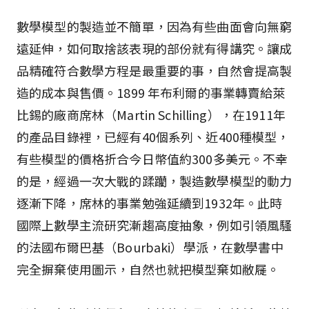
數學模型的製造並不簡單，因為有些曲面會向無窮
遠延伸，如何取捨該表現的部份就有得講究。讓成
品精確符合數學方程是最重要的事，自然會提高製
造的成本與售價。1899 年布利爾的事業轉賣給萊
比錫的廠商席林（Martin Schilling），在1911年
的產品目錄裡，已經有40個系列、近400種模型，
有些模型的價格折合今日幣值約300多美元。不幸
的是，經過一次大戰的蹂躪，製造數學模型的動力
逐漸下降，席林的事業勉強延續到1932年。此時
國際上數學主流研究漸趨高度抽象，例如引領風騷
的法國布爾巴基（Bourbaki）學派，在數學書中
完全摒棄使用圖示，自然也就把模型棄如敝屣。