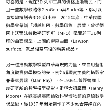
可喜的是，現在3D 列印工具的價格逐漸親民，而
且一些數學軟體像GeoGebra與Surfer等，都可以
直接轉檔送去3D列印出來。2015年底，中華民國
數學會舉辦「超越無限．數學印象」展覽，曾從德
國上沃爾法赫數學研究所（MFO）購置若干3D列
印的曲面模型，上圖的勞森曲面（Lawson
surface）就是相當高檔的精美成品。
另一種推動數學模型風華再現的力量，來自用藝術
角度觀賞數學模型的美。例如超現實主義的攝影家
兼畫家曼瑞（Man Ray），在1936年曾經替龐卡
赫研究所的數學模型攝影。雕塑大師摩爾（Henry
Moore）在觀賞過英國倫敦科學博物館的穿線數學
模型後，從1937 年開始創作了不少融合穿線在內