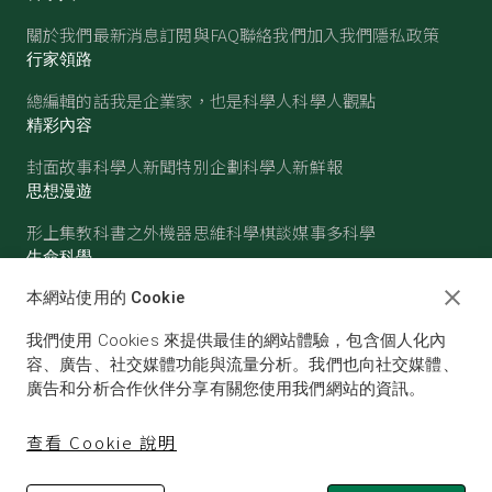
關於我們
最新消息
訂閱與FAQ
聯絡我們
加入我們
隱私政策
行家領路
總編輯的話
我是企業家，也是科學人
科學人觀點
精彩內容
封面故事
科學人新聞
特別企劃
科學人新鮮報
思想漫遊
形上集
教科書之外
機器思維
科學棋談
媒事多科學
生命科學
醫學
古生物
心理學
生態學
本網站使用的 Cookie
物質世界
我們使用 Cookies 來提供最佳的網站體驗，包含個人化內
物理
化學
地球科學
天文
容、廣告、社交媒體功能與流量分析。我們也向社交媒體、
廣告和分析合作伙伴分享有關您使用我們網站的資訊。
查看 Cookie 說明