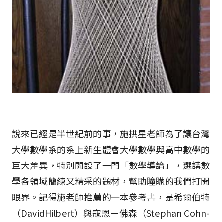
說來已經是半世紀前的事，施拱星老師為了讓台灣
大學數學系的系上新生體會大學數學與高中數學的
巨大差異，特別開設了一門「數學導論」，選講數
學各領域簡練又精采的題材，幫助瞳矇的我們打開
眼界。記得施老師推薦的一本參考書，是希爾伯特
（DavidHilbert）與寇恩－佛森（Stephan Cohn-