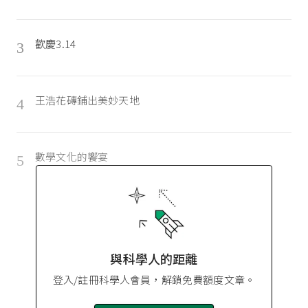
歡慶3.14
3
王浩花磚鋪出美妙天地
4
數學文化的饗宴
5
與科學人的距離
登入/註冊科學人會員，解鎖免費額度文章。