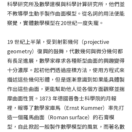
科學研究所及數學建模與科學計算研究所，他們並
不教導學生動手製作曲面模型。從名詞的用法便能
察覺，實體數學模型在20世紀一度失寵。
19 世紀上半葉，受到射影幾何（projective
geometry）復興的鼓舞，代數幾何與微分幾何都
有長足進展，數學家尋求各種新型曲面的興趣變得
十分濃厚。起初他們透過座標方法，使用方程式來
描述這些幾何形體，但是逐漸意識到如果能具體製
作出這些曲面，更能幫助他人從各個方面觀察並揣
摩曲面性質。1873 年德國普魯士科學院的月報
裡，報導了數學家庫馬（Ernst Kummer）率先打
造一個羅馬曲面（Roman surface）的石膏模
型，自此掀起一股製作數學模型的風氣，而著名數