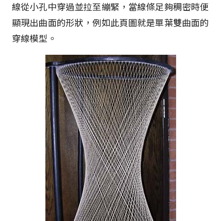
線從小孔中穿過並拉至繃緊，當線條足夠稠密時便
顯現出曲面的形狀，例如此頁圖就是單葉雙曲面的
穿線模型。