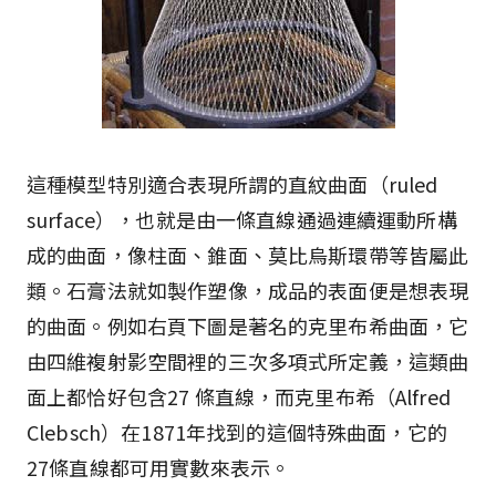
這種模型特別適合表現所謂的直紋曲面（ruled
surface），也就是由一條直線通過連續運動所構
成的曲面，像柱面、錐面、莫比烏斯環帶等皆屬此
類。石膏法就如製作塑像，成品的表面便是想表現
的曲面。例如右頁下圖是著名的克里布希曲面，它
由四維複射影空間裡的三次多項式所定義，這類曲
面上都恰好包含27 條直線，而克里布希（Alfred
Clebsch）在1871年找到的這個特殊曲面，它的
27條直線都可用實數來表示。