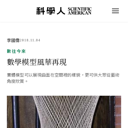
李國偉
2018.11.04
數往今來
數學模型風華再現
實體模型可以展現曲面在空間裡的樣貌，更可供大眾從藝術
角度欣賞。