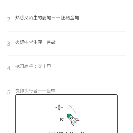
熟悉又陌生的麗蠅－－ 肥軀金蠅
2
夾縫中求生存：書蝨
3
挖洞高手：穿山甲
4
長腳夜行者──盲蛛
5