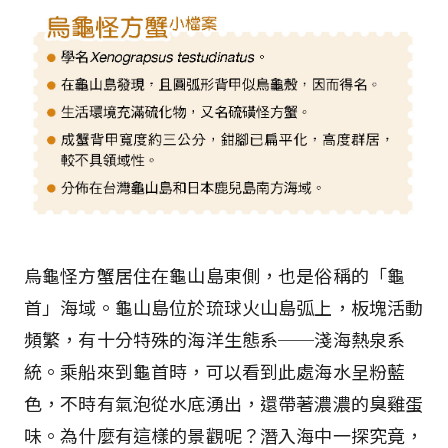
烏龜怪方蟹居住在龜山島東側，也是俗稱的「龜
首」海域。龜山島位於琉球火山島弧上，板塊活動
頻繁，有十分特殊的海洋生態系──淺海熱泉系
統。乘船來到龜首時，可以看到此處海水呈粉藍
色，不時有氣泡從水底湧出，還帶著濃濃的臭雞蛋
味。為什麼有這樣的景觀呢？潛入海中一探究竟，