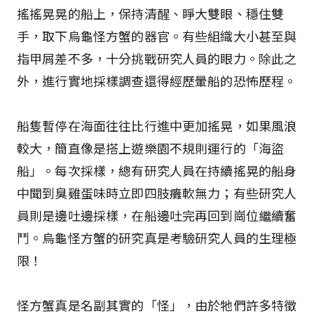
搖搖晃晃的船上，保持清醒、睜大雙眼、穩住雙
手，取下烏龜怪方蟹的器官。有些組織大小甚至與
指甲屑差不多，十分挑戰研究人員的眼力。除此之
外，進行實地採樣調查還得經歷暈船的恐怖歷程。
船隻暫停在海面往往比行進中更加搖晃，如果風浪
較大，簡直像是搭上遊樂園不規則運行的「海盜
船」。每次採樣，總有研究人員在持續搖晃的船身
中聞到臭雞蛋味時立即四肢癱軟無力；有些研究人
員則是邊吐邊採樣，在船邊吐完再回到崗位繼續奮
鬥。烏龜怪方蟹的研究真是考驗研究人員的生理極
限！
怪方蟹真是名副其實的「怪」，由於牠們許多特徵