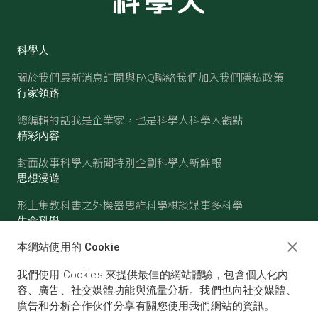
科學人
關於我們
最新消息
訂閱與FAQ
聯絡我們
加入我們
隱私政策
行家領路
總編輯的話
我是企業家，也是科學人
科學人觀點
精彩內容
封面故事
科學人新聞
特別企劃
科學人新鮮報
思想漫遊
形上集
教科書之外
機器思維
科學棋談
媒事多科學
生命科學
醫學
古生物
心理學
生態學
本網站使用的 Cookie
物質世界
我們使用 Cookies 來提供最佳的網站體驗，包含個人化內
物理
化學
地球科學
天文
容、廣告、社交媒體功能與流量分析。我們也向社交媒體、
廣告和分析合作伙伴分享有關您使用我們網站的資訊。