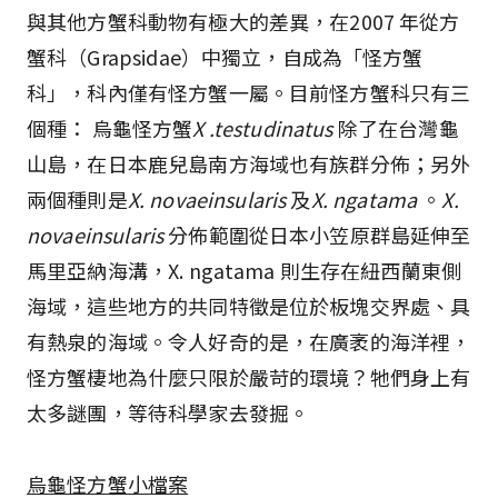
與其他方蟹科動物有極大的差異，在2007 年從方
蟹科（Grapsidae）中獨立，自成為「怪方蟹
科」，科內僅有怪方蟹一屬。目前怪方蟹科只有三
個種： 烏龜怪方蟹
X .testudinatus
除了在台灣龜
山島，在日本鹿兒島南方海域也有族群分佈；另外
兩個種則是
X. novaeinsularis
及
X. ngatama
。
X.
novaeinsularis
分佈範圍從日本小笠原群島延伸至
馬里亞納海溝，X. ngatama 則生存在紐西蘭東側
海域，這些地方的共同特徵是位於板塊交界處、具
有熱泉的海域。令人好奇的是，在廣袤的海洋裡，
怪方蟹棲地為什麼只限於嚴苛的環境？牠們身上有
太多謎團，等待科學家去發掘。
烏龜怪方蟹小檔案