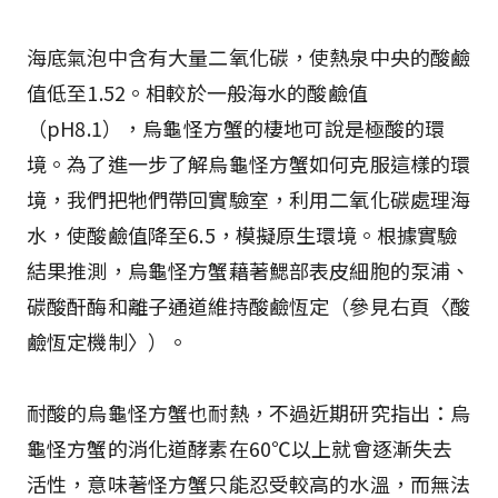
海底氣泡中含有大量二氧化碳，使熱泉中央的酸鹼
值低至1.52。相較於一般海水的酸鹼值
（pH8.1），烏龜怪方蟹的棲地可說是極酸的環
境。為了進一步了解烏龜怪方蟹如何克服這樣的環
境，我們把牠們帶回實驗室，利用二氧化碳處理海
水，使酸鹼值降至6.5，模擬原生環境。根據實驗
結果推測，烏龜怪方蟹藉著鰓部表皮細胞的泵浦、
碳酸酐酶和離子通道維持酸鹼恆定（參見右頁〈酸
鹼恆定機制〉）。
耐酸的烏龜怪方蟹也耐熱，不過近期研究指出：烏
龜怪方蟹的消化道酵素在60℃以上就會逐漸失去
活性，意味著怪方蟹只能忍受較高的水溫，而無法