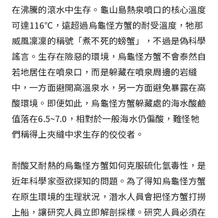
在沸騰的滾水中生存。龜山島熱泉噴口的核心溫度
可達116℃，遠超過烏龜怪方蟹的耐受溫度，牠那
威風凜凜的稱號「煮不死的螃蟹」，不過是偽科學
謠言。生存在險惡的環境，烏龜怪方蟹不會泰然自
若地居住在噴泉口，而是躲藏在噴泉周邊的岩縫
中，一方面避開高溫泉水，另一方面避免暴露在高
酸環境。即便如此，烏龜怪方蟹躲藏處的海水酸鹼
值落在6.5~7.0，相對於一般海水仍偏酸，難怪牠
們稱得上夾縫中求生存的佼佼者。
耐酸又耐熱的烏龜怪方蟹如何克服硫化氫毒性，是
近年科學家亟欲探知的問題。為了得知烏龜怪方蟹
在原生環境的生理狀況，潛水人員會把怪方蟹打撈
上船，讓研究人員立即解剖採樣。研究人員必須在