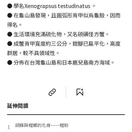
​● 學名Xenograpsus testudinatus 。
● 在龜山島發現，且圓弧形背甲似烏龜殼，因而
得名。
● 生活環境充滿硫化物，又名硫磺怪方蟹。
● 成蟹背甲寬度約三公分，鉗腳已扁平化，高度
群居，較不具領域性。
● 分佈在台灣龜山島和日本鹿兒島南方海域。
延伸閱讀
胡蜂與螳螂的化身──螳蛉
1