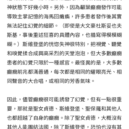
神狀態下好幾小時。另外，因為顳葉癲癇發作可能
導致主掌記憶的海馬回癱瘓，許多患者發作後其實
無法記住幻覺的細節。（即使是大文豪杜斯妥也夫
斯基，事後重述狂喜的具體內容，也描寫得模模糊
糊。）斯維登堡的恍惚失神很特別，把視覺、聽覺
和嗅覺揉合成興高采烈的天堂泡泡，但大多數癲癇
患者的幻覺只限於一種感官。最怪異的是，大多數
癲癇前兆都滿普通，每次都是相同的耀眼亮光、相
同聲音的大合唱，或相同的芳香氣味。
因此，儘管癲癇很可能誘發了幻覺，但有一點很重
要，那就是聖女貞德、斯維登堡、聖保羅和其他人
也都超越了自身的癲癇。除了聖女貞德，大概沒有
其他人能團結法國，除了斯維登堡，恐怕也沒有其