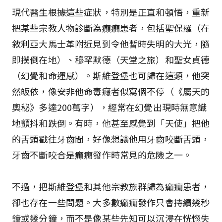
現代醫生根據這些症狀，特別是正直和頓悟，重新
把某些宗教人物診斷為癲癇患者，包括聖保羅（在
敘利亞大馬士革附近見到令他暫時失明的大光，隨
即撲倒在地）、穆罕默德（天堂之旅）和聖女貞德
（幻覺和命運感）。斯維登堡也可歸在這類，他突
然皈依，像安非他命毒癮者似寫個不停（《屬天的
奧秘》多達200萬字），經常在幻覺出現時無意識
地顫抖和跌倒。有時，他甚至感覺到「天使」把他
的舌頭戳往牙齒間，好像想讓他用牙齒咬斷舌頭，
牙齒不斷咬合是癲癇發作時常見的危險之一。
不過，把斯維登堡和其他宗教族群歸為癲癇患者，
卻也存在一些問題。大多數癲癇發作只會持續幾秒
鐘或幾分鐘，而不是像某些先知可以沉浸在恍惚失