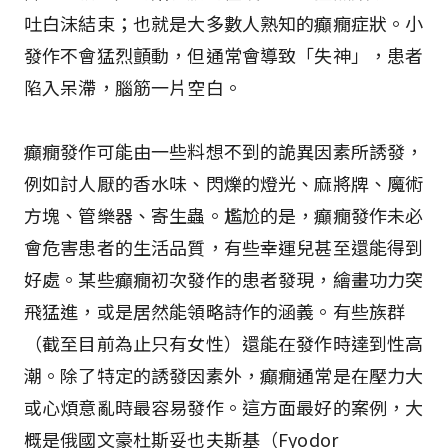
吐白沫結束；也就是大多數人熟知的癲癇症狀。小
發作不會猛烈顫動，但通常會導致「失神」，患者
陷入呆滯，腦筋一片空白。
癲癇發作可能由一些料想不到的詭異因素所誘發，
例如討人厭的香水味、閃爍的燈光、麻將牌、魔術
方塊、管樂器、寄生蟲。尷尬的是，癲癇發作未必
會危害患者的生活品質，有些幸運兒甚至還能得到
好處。某些癲癇初次發作的患者發現，繪畫功力突
飛猛進，或是居然能領略詩作的涵義。有些族群
（截至目前為止只有女性）還能在發作時達到性高
潮。除了特定的誘發因素外，癲癇通常是在壓力大
或心煩意亂時最容易發作。這方面最好的案例，大
概是俄國文豪杜斯妥也夫斯基（Fyodor