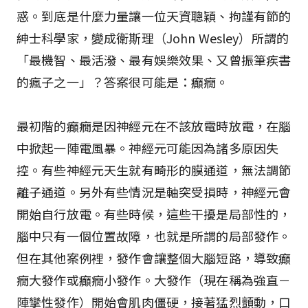
惑。到底是什麼力量讓一位天資聰穎、拘謹有節的
紳士科學家，變成衛斯理（John Wesley）所謂的
「最機智、最活潑、最有娛樂效果、又曾振筆疾書
的瘋子之一」？答案很可能是：癲癇。
最初階的癲癇是因神經元在不該放電時放電，在腦
中掀起一陣電風暴。神經元可能因為諸多原因失
控。有些神經元天生就有畸形的膜通道，無法調節
離子通道。另外有些情況是軸突受損時，神經元會
開始自行放電。有些時候，這些干擾是局部性的，
腦中只有一個位置故障，也就是所謂的局部發作。
但在其他案例裡，發作會讓整個大腦短路，導致癲
癇大發作或癲癇小發作。大發作（現在稱為強直－
陣攣性發作）開始會肌肉僵硬，接著猛烈顫動，口