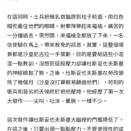
在這同時，士兵把幾名首腦趕到柱子前面，用白色
帽兜蓋住他們的眼睛。射擊隊舉起來福槍。痛苦的
一分鐘過去。突然間，來福槍全都放了下來，一名
信使騎在馬上，帶來赦免的訊息。其實，這整個場
景都是沙皇尼古拉一手策劃，目的是要給這些小混
混一點教訓，沒想到這股壓力卻讓杜斯妥也夫斯基
的神經線鬆了鉤。之後，杜斯妥也夫斯基在勞改營
待了幾個月（沙皇沒打算輕易饒過他們），苛刻的
衛兵和惡劣的天候終於把他壓垮，他經歷了第一次
大發作──尖叫、吐沫、暈厥，一樣不少。
這次發作讓杜斯妥也夫斯基大腦裡的門檻降低了，
在這之後，只要出現一點點壓力，不管是理性的或