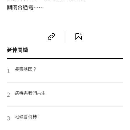
關閉合通電⋯⋯
延伸閱讀
長壽基因？
1
病毒與我們共生
2
地磁會倒轉！
3