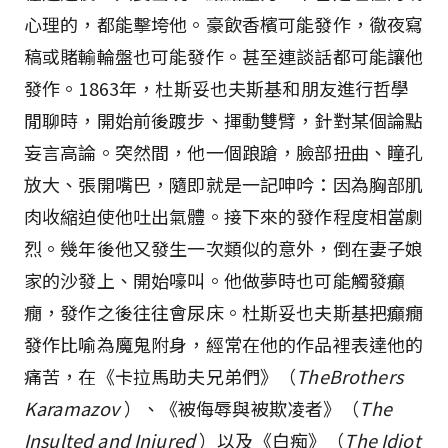
心理的，都能擊垮他。豪飲香檳可能發作，徹夜寫
稿或賭輸輪盤也可能發作。甚至連談話都可能讓他
發作。1863年，杜斯妥也夫斯基和朋友進行哲學
閒聊時，開始前後踱步、揮動雙臂，針對某個論點
妄言高論。突然間，他一個踉蹌，臉部扭曲、瞳孔
放大、張開嘴巴，隨即就是一記呻吟：因為胸部肌
肉收縮迫使他吐出氣體。接下來的發作程度相當劇
烈。幾年後他又發生一次類似的意外，倒在妻子娘
家的沙發上、開始嚎叫。他做夢時也可能觸發癲
癇，發作之後往往會尿床。杜斯妥也夫斯基把癲癇
發作比喻為魔鬼附身，經常在他的作品裡表達他的
痛苦，在《卡拉馬助夫兄弟們》（
TheBrothers
Karamazov
）、《被侮辱與被欺凌者》（
The
Insulted and Injured
）以及《白痴》（
The Idiot