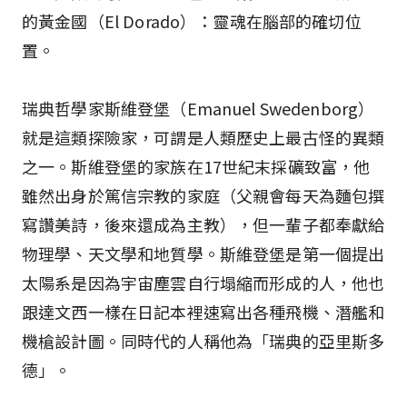
的黃金國（El Dorado）：靈魂在腦部的確切位
置。
瑞典哲學家斯維登堡（Emanuel Swedenborg）
就是這類探險家，可謂是人類歷史上最古怪的異類
之一。斯維登堡的家族在17世紀末採礦致富，他
雖然出身於篤信宗教的家庭（父親會每天為麵包撰
寫讚美詩，後來還成為主教），但一輩子都奉獻給
物理學、天文學和地質學。斯維登堡是第一個提出
太陽系是因為宇宙塵雲自行塌縮而形成的人，他也
跟達文西一樣在日記本裡速寫出各種飛機、潛艦和
機槍設計圖。同時代的人稱他為「瑞典的亞里斯多
德」。