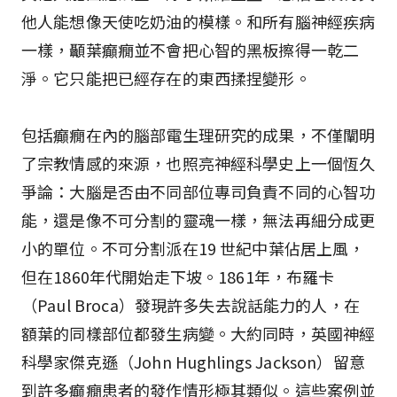
他人能想像天使吃奶油的模樣。和所有腦神經疾病
一樣，顳葉癲癇並不會把心智的黑板擦得一乾二
淨。它只能把已經存在的東西揉捏變形。
包括癲癇在內的腦部電生理研究的成果，不僅闡明
了宗教情感的來源，也照亮神經科學史上一個恆久
爭論：大腦是否由不同部位專司負責不同的心智功
能，還是像不可分割的靈魂一樣，無法再細分成更
小的單位。不可分割派在19 世紀中葉佔居上風，
但在1860年代開始走下坡。1861年，布羅卡
（Paul Broca）發現許多失去說話能力的人，在
額葉的同樣部位都發生病變。大約同時，英國神經
科學家傑克遜（John Hughlings Jackson）留意
到許多癲癇患者的發作情形極其類似。這些案例並