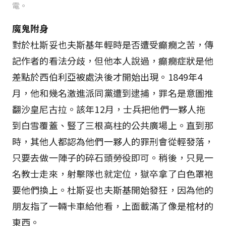
電。
魔鬼附身
對於杜斯妥也夫斯基年輕時是否遭受癲癇之苦，傳
記作者的看法分歧，但他本人說過，癲癇症狀是他
差點於西伯利亞被處決後才開始出現。1849年4
月，他和幾名激進派同黨遭到逮捕，罪名是意圖推
翻沙皇尼古拉。該年12月，士兵把他們一夥人拖
到白雪覆蓋、豎了三根高柱的公共廣場上。直到那
時，其他人都認為他們一夥人的罪刑會從輕發落，
只要去做一陣子的碎石頭勞役即可。稍後，只見一
名教士走來，射擊隊也就定位，獄卒拿了白色罩袍
要他們換上。杜斯妥也夫斯基開始發狂，因為他的
朋友指了一輛卡車給他看，上面載滿了像是棺材的
東西。