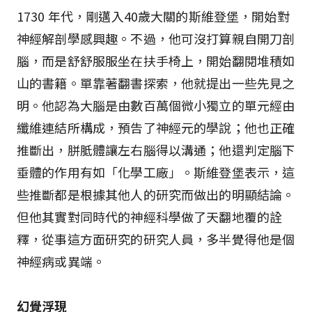
1730 年代，剛邁入40歲大關的斯維登堡，開始對
神經解剖學感興趣。不過，他可沒打算親自開刀剖
腦，而是舒舒服服坐在扶手椅上，開始翻閱堆積如
山的書籍。單靠著翻書探索，他就提出一些先見之
明。他認為大腦是由數百萬個微小獨立的單元經由
纖維連結所構成，預告了神經元的學說；他也正確
推斷出，胼胝體讓左右腦得以溝通；他還判定腦下
垂體的作用有如「化學工廠」。斯維登堡表示，這
些推斷都是根據其他人的研究而做出的明顯結論。
但他其實對同時代的神經科學做了天翻地覆的詮
釋，從事這方面研究的研究人員，多半覺得他是個
神經病或異端。
幻覺浮現