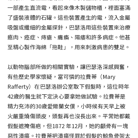
一部產生直流電，看起來像木製儲物櫃，裡面塞滿
了盛裝液體的石罐。這些裝置產生的電，流入金屬
吸盤或纖細的金屬探針，巴瑟洛用這些裝置來治療
瘜肉、癌症、痔瘡、癱瘓、陽痿和許多病症。他甚
至精心製作海綿「拖鞋」，用來刺激病患的雙足。
以動物腦部所做的相關實驗，讓巴瑟洛深感興奮，
有些歷史學家懷疑，當可憐的拉費蒂（Mary
Rafferty）在巴瑟洛辦公室取下假髮時，這位時年
42歲的醫生就下定決心要拿她做試驗。拉費蒂是
精力充沛的30歲愛爾蘭女僕，小時候有天早上被
火嚴重燒傷頭皮，頭髮再也沒長出來。平常她都戴
假髮遮掩傷疤，但1872 年12月，她的顱骨有一塊
惡性潰瘍。拉費蒂把潰瘍怪罪於假髮的鯨魚骨架太