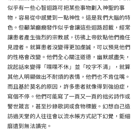
似乎有一些心智迴路可把某些事物劃入神聖的事
物，容易從中感覺到一點神性。這是我們大腦的特
色。但顳葉癲癇發作似乎會讓這些迴路超載，經常
讓患者產生強烈的宗教感，彷彿上帝欽點他們擔任
見證者。就算患者沒變得更加虔誠，可以預見他們
的性格會改變。他們全心關注道德，幽默感盡失，
說起話來變得「喋喋不休」並「咬字不清」，就算
其他人明顯做出不耐煩的表情，他們也不肯住嘴。
而且基於莫名的原因，許多患者就像得到強迫症，
寫個不停。他們可能寫了一頁又一頁的拙劣詩作或
警世箴言，甚至抄錄歌詞或食物標籤。幻想自己造
訪過天堂的人往往會以流水帳方式記下幻覺，鉅細
靡遺到無法讀完。