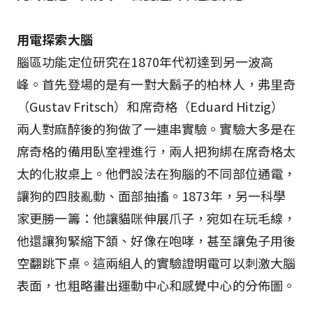
用電探索大腦
腦區功能定位研究在1870年代初達到另一波高
峰。首先登場的是有一對大鬍子的柏林人，弗里奇
（Gustav Fritsch）和席奇格（Eduard Hitzig）
兩人對麻醉後的狗做了一連串實驗。實驗大多是在
席奇格的備用臥室裡進行，兩人把狗綁在席奇格太
太的化妝桌上。他們設法在狗腦的不同部位通電，
讓狗的四肢亂動、面部抽搐。1873年，另一科學
家更勝一籌：他讓貓咪伸展爪子，宛如在玩毛線，
他還讓狗緊縮下頷、好像在咆哮，甚至讓兔子用後
空翻跳下桌。這兩組人的實驗證明電可以刺激大腦
表面，也粗略畫出運動中心和感覺中心的分佈圖。