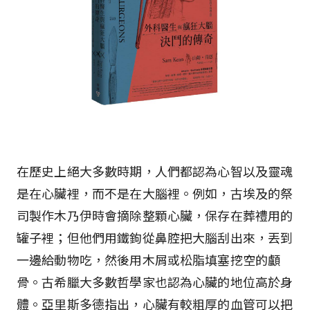
在歷史上絕大多數時期，人們都認為心智以及靈魂
是在心臟裡，而不是在大腦裡。例如，古埃及的祭
司製作木乃伊時會摘除整顆心臟，保存在葬禮用的
罐子裡；但他們用鐵鉤從鼻腔把大腦刮出來，丟到
一邊給動物吃，然後用木屑或松脂填塞挖空的顱
骨。古希臘大多數哲學家也認為心臟的地位高於身
體。亞里斯多德指出，心臟有較粗厚的血管可以把