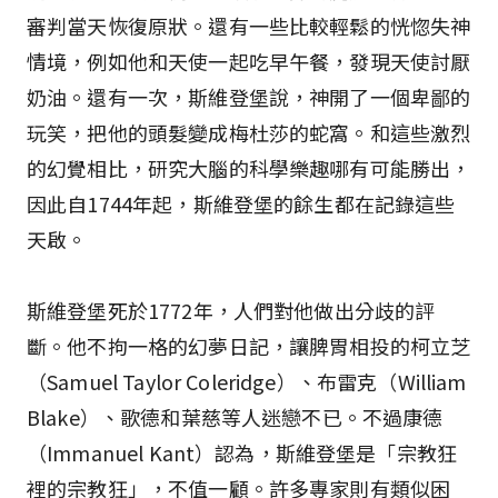
審判當天恢復原狀。還有一些比較輕鬆的恍惚失神
情境，例如他和天使一起吃早午餐，發現天使討厭
奶油。還有一次，斯維登堡說，神開了一個卑鄙的
玩笑，把他的頭髮變成梅杜莎的蛇窩。和這些激烈
的幻覺相比，研究大腦的科學樂趣哪有可能勝出，
因此自1744年起，斯維登堡的餘生都在記錄這些
天啟。
斯維登堡死於1772年，人們對他做出分歧的評
斷。他不拘一格的幻夢日記，讓脾胃相投的柯立芝
（Samuel Taylor Coleridge）、布雷克（William
Blake）、歌德和葉慈等人迷戀不已。不過康德
（Immanuel Kant）認為，斯維登堡是「宗教狂
裡的宗教狂」，不值一顧。許多專家則有類似困