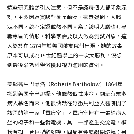
這些研究雖然引人注意，但不是讓每個人都印象深
刻，主要因為實驗對象是動物。毫無疑問，人腦一
定不同，說不定還截然不同。為了證明人腦也有專
職專區的情形，科學家需要以人做為測試對象。這
人終於在1874年於美國俄亥俄州出現，她的故事
原本可以成為19世紀醫學上的一次大勝利，沒想
到最後淪為科學傲慢和權力濫用的實例。
美鬍醫生巴瑟洛（Roberts Bartholow）1864年
搬到美國辛辛那提。他雖然個性冰冷，倒是有眾多
病人慕名而來，他很快就在好撒馬利亞人醫院開了
該區的第一家「電療室」。電療室裡有一張給病人
坐的椅子和一些發電機：其中一部產生交流電，模
樣有如一台巨型縫紉機，四周有金屬線圈環繞；另