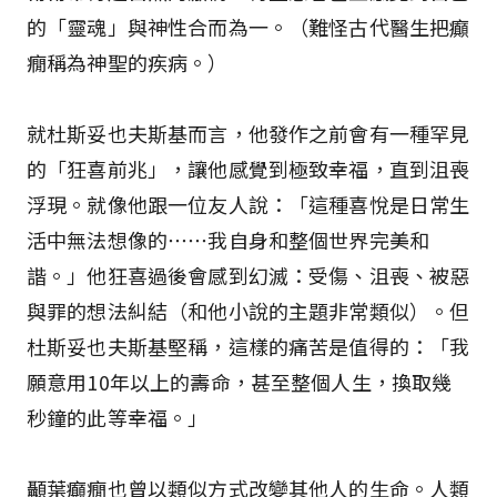
的「靈魂」與神性合而為一。（難怪古代醫生把癲
癇稱為神聖的疾病。）
就杜斯妥也夫斯基而言，他發作之前會有一種罕見
的「狂喜前兆」，讓他感覺到極致幸福，直到沮喪
浮現。就像他跟一位友人說：「這種喜悅是日常生
活中無法想像的⋯⋯我自身和整個世界完美和
諧。」他狂喜過後會感到幻滅：受傷、沮喪、被惡
與罪的想法糾結（和他小說的主題非常類似）。但
杜斯妥也夫斯基堅稱，這樣的痛苦是值得的：「我
願意用10年以上的壽命，甚至整個人生，換取幾
秒鐘的此等幸福。」
顳葉癲癇也曾以類似方式改變其他人的生命。人類