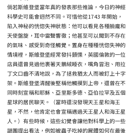
倘若斯維登堡當年真的發表那些推論，今日的神經
科學史可能會迥然不同。可惜他從1743 年開始，
陷入神秘的恍惚失神狀態：他可以看見各種臉龐和
天使盤旋，耳中雷聲響徹；他甚至可以聞到不存在
的氣味、感受到奇怪觸覺。置身在種種恍惚失神的
情境裡，斯維登堡經常發抖顫慄，英國倫敦的一位
店員還曾見過他裹著天鵝絨睡衣，嘴角冒泡、用拉
丁文口齒不清地說，為了拯救猶太人而被釘上十字
架。斯維登堡清醒後堅稱他觸摸到上帝，還曾在不
同時刻宣稱和耶穌、亞里斯多德、亞伯拉罕及五個
星球的居民聊天。（當時還沒發現天王星和海王
星，不然，他肯定也會宣稱遇過天王星人和海王星
人。）有些時候，這些幻覺會讓他對科學上的一些
謎團提出看法，例如被蟲子吃掉的屍體如何在最後