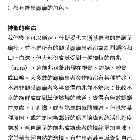
）都有罹患癲癇的角色。
神聖的疾病
我們幾乎可以斷定，杜斯妥也夫斯基罹患的是顳葉
癲癇。並不是所有的顳葉癲癇患者都會劇烈顫抖和
口吐白沫，但大部份會感受到一種獨特的前兆
（aura），這前兆可能出現在視覺、說話、嗅覺
或耳鳴。大多數的癲癇患者發作時都有某種前兆，
不過非顳葉癲癇者多半覺得前兆並不舒服：比較不
幸的族群會聞到糞便燃燒的味道、覺得有無數螞蟻
在皮膚下面亂鑽，或有詭異的氣體飄過。但基於某
種原因，或許是因為鄰近的腦區邊緣系統活化程度
劇增，源自顳葉的前兆會讓患者的情緒更加豐沛，
常常帶有超自然的激情。有些患者甚至感覺到自己