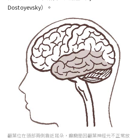
Dostoyevsky）。
顳葉位在頭部兩側靠近耳朵，癲癇是因顳葉神經元不正常放