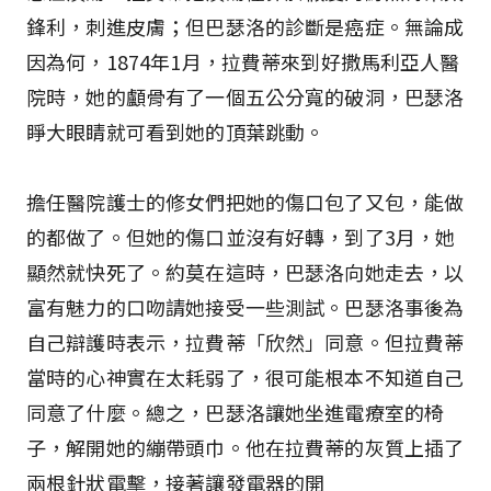
鋒利，刺進皮膚；但巴瑟洛的診斷是癌症。無論成
因為何，1874年1月，拉費蒂來到好撒馬利亞人醫
院時，她的顱骨有了一個五公分寬的破洞，巴瑟洛
睜大眼睛就可看到她的頂葉跳動。
擔任醫院護士的修女們把她的傷口包了又包，能做
的都做了。但她的傷口並沒有好轉，到了3月，她
顯然就快死了。約莫在這時，巴瑟洛向她走去，以
富有魅力的口吻請她接受一些測試。巴瑟洛事後為
自己辯護時表示，拉費蒂「欣然」同意。但拉費蒂
當時的心神實在太耗弱了，很可能根本不知道自己
同意了什麼。總之，巴瑟洛讓她坐進電療室的椅
子，解開她的繃帶頭巾。他在拉費蒂的灰質上插了
兩根針狀電擊，接著讓發電器的開