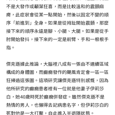
不是大發作或顳葉狂喜，而是比較溫和的震顫麻
痺，此症狀會從某一點開始，然後以固定不變的順
序「前進到」全身。如果是從拇趾開始震顫，那麼
接下來的順序永遠是腳、小腿、大腿。如果是從手
肘開始發抖，接下來的一定是前臂、手和一根根手
指。
傑克遜據此推論，大腦裡八成有一張由不連續區域
構成的身體圖，而癲癇發作的颶風肯定會一區一區
狂掃過這張圖。這項研究讓傑克遜特別感慨，因為
他所研究的癲癇患者裡有一位就是他妻子伊莉莎
白，她40歲時死於癲癇併發症。雖然傑克遜不是
熱情的男人，也懶得去記病患名字，但伊莉莎白的
死對他是一大打擊，自此進入半退隱狀態。