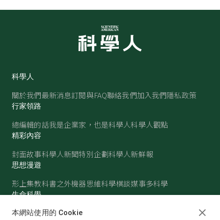
科學人
關於我們
最新消息
訂閱與FAQ
聯絡我們
加入我們
隱私政策
行家領路
總編輯的話
我是企業家，也是科學人
科學人觀點
精彩內容
封面故事
科學人新聞
特別企劃
科學人新鮮報
思想漫遊
形上集
教科書之外
機器思維
科學棋談
媒事多科學
生命科學
醫學
古生物
心理學
生態學
本網站使用的 Cookie