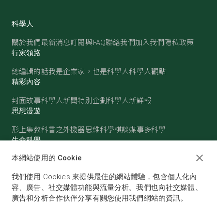
科學人
關於我們
最新消息
訂閱與FAQ
聯絡我們
加入我們
隱私政策
行家領路
總編輯的話
我是企業家，也是科學人
科學人觀點
精彩內容
封面故事
科學人新聞
特別企劃
科學人新鮮報
思想漫遊
形上集
教科書之外
機器思維
科學棋談
媒事多科學
生命科學
醫學
古生物
心理學
生態學
本網站使用的 Cookie
物質世界
我們使用 Cookies 來提供最佳的網站體驗，包含個人化內
物理
化學
地球科學
天文
容、廣告、社交媒體功能與流量分析。我們也向社交媒體、
廣告和分析合作伙伴分享有關您使用我們網站的資訊。