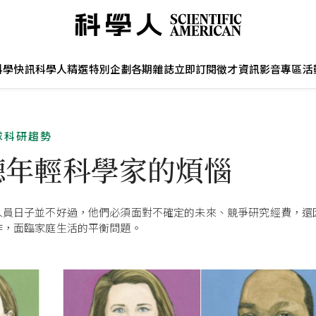
科學快訊
科學人精選
特別企劃
各期雜誌
立即訂閱
徵才資訊
影音專區
活
全球科研趨勢
聽年輕科學家的煩惱
人員日子並不好過，他們必須面對不確定的未來、競爭研究經費，還
作，面臨家庭生活的平衡問題。