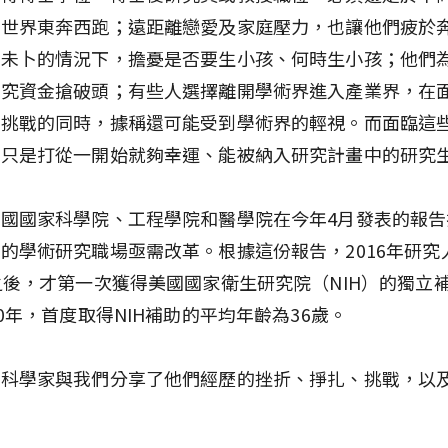
全世界東奔西跑；遠距離戀愛及家庭壓力，也讓他們疲於
途未卜的情況下，擔憂是否要生小孩、何時生小孩；他們
研究資金搶破頭；有些人選擇離開學術界進入產業界，在
串挑戰的同時，據稱還可能受到學術界的輕視。而面臨這
還只是打從一開始就夠幸運、能被納入研究計畫中的研究
國國家科學院、工程學院和醫學院在今年4月發表的報告
的學術研究職場亟需改革。根據這份報告，2016年研究
之後，才第一次獲得美國國家衛生研究院（NIH）的獨立
80年，首度取得NIH補助的平均年齡為36歲。
輕科學家與我們分享了他們經歷的挫折、掙扎、挑戰，以