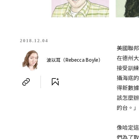
2018.12.04
美國聯邦政
在德州
波以耳（Rebecca Boyle）
接受訓練
攝海底的
得新數據
該怎麼
的台。
像哈定
們為了