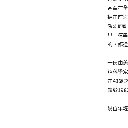
甚至在
括在前
激烈的
界一連
的，都
一份由美
輕科學家
在43歲
較於19
幾位年