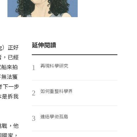
延伸閱讀
ng）正好
者，已經
再現科學研究
究船來拍
1
將無法獲
考下一步
如何重整科學界
2
本是拆我
連結學術孤島
3
挑戰，他
同國家，