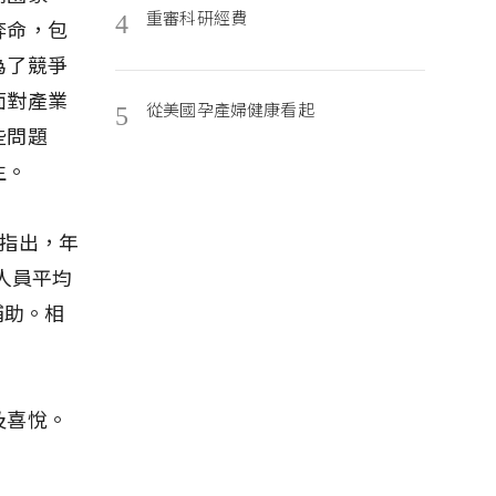
重審科研經費
4
奔命，包
為了競爭
面對產業
從美國孕產婦健康看起
5
些問題
生。
指出，年
人員平均
補助。相
及喜悅。