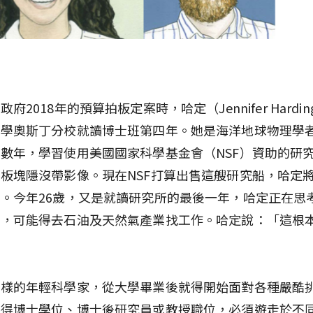
府2018年的預算拍板定案時，哈定（Jennifer Hardi
大學奧斯丁分校就讀博士班第四年。她是海洋地球物理學
數年，學習使用美國國家科學基金會（NSF）資助的研
板塊隱沒帶影像。現在NSF打算出售這艘研究船，哈定
。今年26歲，又是就讀研究所的最後一年，哈定正在思
辦，可能得去石油及天然氣產業找工作。哈定說：「這根
」
這樣的年輕科學家，從大學畢業後就得開始面對各種嚴酷
取得博士學位、博士後研究員或教授職位，必須遊走於不