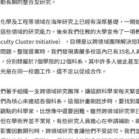
推動長期的整合型研究。
、化學及工程等領域在海岸研究上已經有深厚基礎，一開
增這些領域的研究能力。後來我們任教的大學宣佈了一項
culty Cluster Initiative），目標是以跨領域團隊解
問題。整理提案時，我們發現奧蘭多校區內已有35名人
，分別隸屬於7個學院的12個科系，其中許多人彼此甚
然光是在同一校園工作，還不足以促成合作。
我們著手組織一支跨領域研究團隊，讓這群科學家每天緊
他們為核心來連結各個科系。這個計畫剛起步時，要找到
隊觀點的科學家，比想像中還要困難。雖然跨領域研究早
，但在學術界並不常見，有些研究人員擔心在申請補助、
高影響因數期刊時，跨領域研究會讓他們不受認可。我們