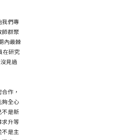
始我們專
教師群聚
決短期內最棘
員在研究
至沒見過
密合作，
能夠全心
已不是新
尋求升等
並不是主