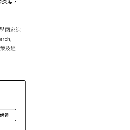
的深度，
學國家綜
arch,
政策及經
費解鎖