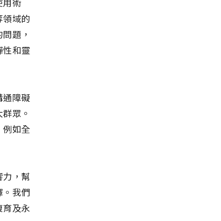
使用術
等領域的
的問題，
彈性和靈
溝通障礙
大群眾。
，例如全
響力，幫
擇。我們
復育及永