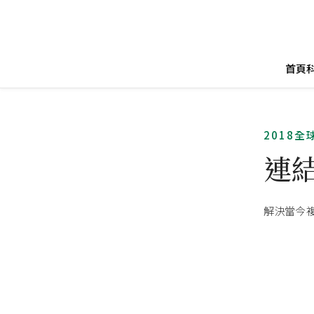
首頁
2018
連
解決當今