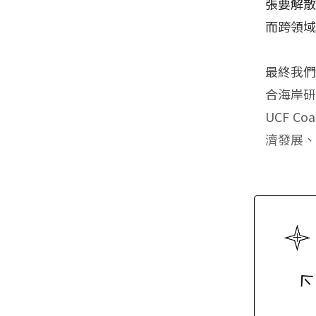
張要解
而跨領
最終我們
合海岸研究中心
UCF 
濟發展