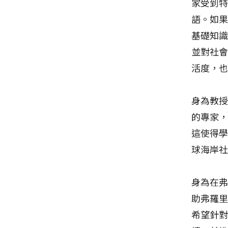
家受到
語。如
基礎知
並對社
活度，
身為教
的專家
這使得
球海岸
身為在
助弗羅
希望針