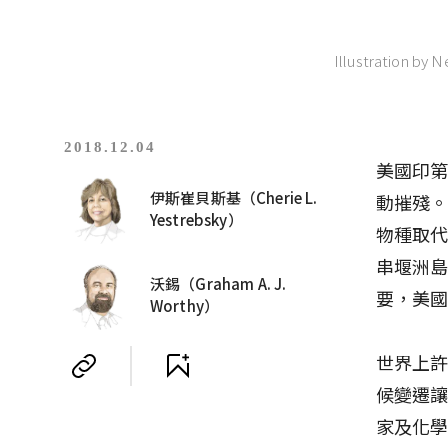
Illustration by 
2018.12.04
美國印第
伊斯崔貝斯基（Cherie L.
動摧殘
Yestrebsky）
物種取
串堰洲
沃錫（Graham A. J.
要，美國
Worthy）
世界上
候變遷
家及化