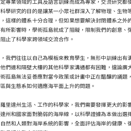
特定專業領域的工具及語言訓練而成為專家，交流研究都
果科學研究的目的是讓某一小眾社群深入了解物理、生物
識，這樣的體系十分合理，但如果想要解決封閉體系之外
會有所影響時，學術孤島就成了阻礙，限制我們的創意、
也阻止了科學家跨領域交流合作。
授，我們往往以自己為模板來教育學生，無形中訓練出有
，他們連和隔壁大樓的其他科學家溝通都有困難，遑論廣
學術孤島無法妥善應對當今政策或計畫中正在醞釀的議題
社區與生態系如何適應海平面上升的問題。
弗羅里達州生活、工作的科學家，我們需要發揮更大的影
里達州和國家面對脆弱的海岸線，以科學證據為本做出選
對自然和人類對海岸系統的影響，全面評估海岸的健康、