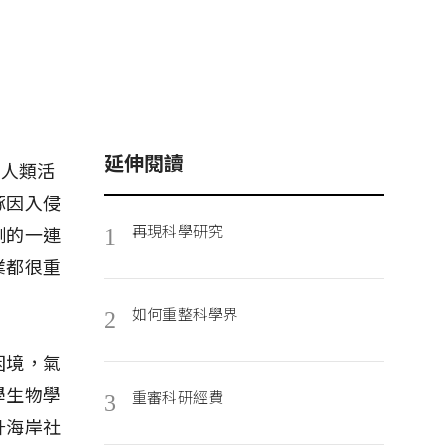
延伸閱讀
受人類活
豚因入侵
再現科學研究
側的一連
1
業都很重
如何重整科學界
2
困境，氣
學生物學
重審科研經費
3
升海岸社