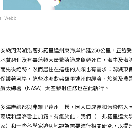
Neil Webb
安納河潟湖沿著弗羅里達州東海岸綿延250公里，正飽
。水質惡化及有毒藻類大量繁殖造成魚類死亡，海牛及海
代而先後絕跡。然而居住在這裡的人類也有需求：潟湖東
島保護著河岸，這些沙洲對弗羅里達州的經濟、旅遊及農
航太總署（NASA）太空發射任務也在此執行。
許多海岸線都與弗羅里達州一樣，因人口成長和污染陷入
讓環境和經濟雪上加霜。有鑑於此，我們（中弗羅里達大
學家）和一些科學家迫切地認為需要進行相關研究，以提