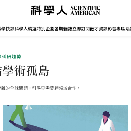
科學快訊
科學人精選
特別企劃
各期雜誌
立即訂閱
徵才資訊
影音專區
活
全球科研趨勢
結學術孤島
複雜的全球問題，科學界需要跨領域合作。