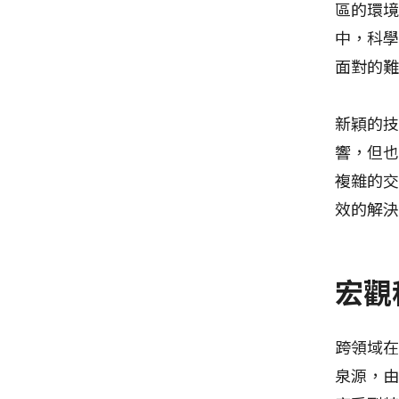
區的環
中，科
面對的
新穎的
響，但
複雜的
效的解
宏觀
跨領域
泉源，