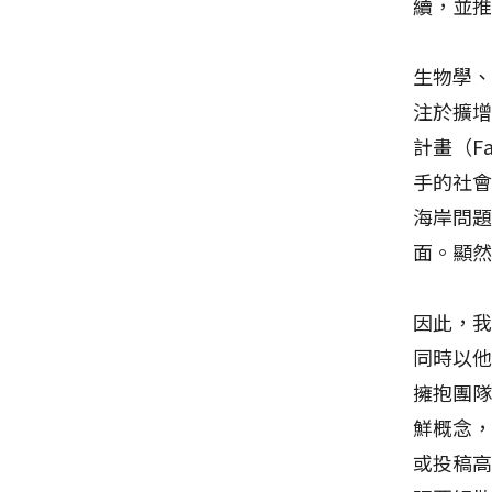
續，並
生物學
注於擴
計畫（Fa
手的社會
海岸問題
面。顯
因此，
同時以
擁抱團
鮮概念
或投稿