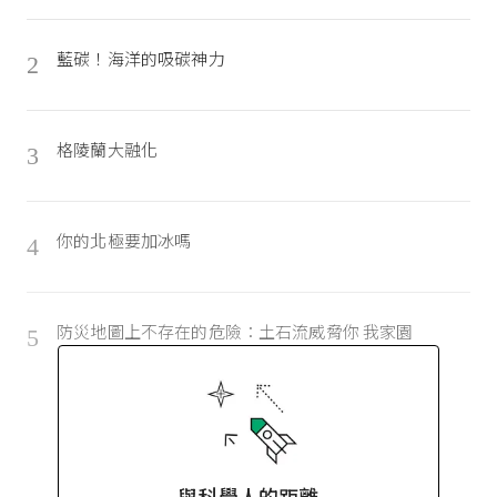
藍碳！海洋的吸碳神力
2
格陵蘭大融化
3
你的北極要加冰嗎
4
防災地圖上不存在的危險：土石流威脅你 我家園
5
與科學人的距離