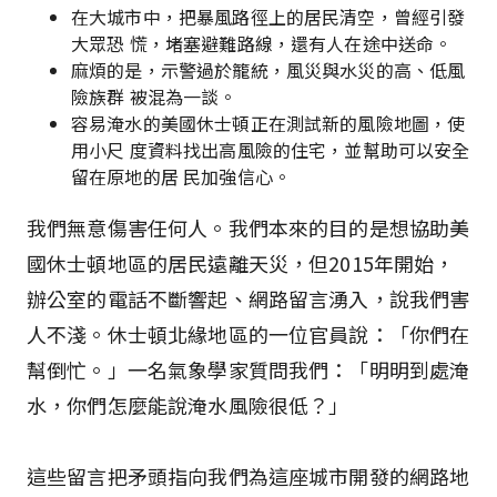
在大城市中，把暴風路徑上的居民清空，曾經引發
大眾恐 慌，堵塞避難路線，還有人在途中送命。
麻煩的是，示警過於籠統，風災與水災的高、低風
險族群 被混為一談。
容易淹水的美國休士頓正在測試新的風險地圖，使
用小尺 度資料找出高風險的住宅，並幫助可以安全
留在原地的居 民加強信心。
我們無意傷害任何人。我們本來的目的是想協助美
國休士頓地區的居民遠離天災，但2015年開始，
辦公室的電話不斷響起、網路留言湧入，說我們害
人不淺。休士頓北緣地區的一位官員說：「你們在
幫倒忙。」一名氣象學家質問我們：「明明到處淹
水，你們怎麼能說淹水風險很低？」
這些留言把矛頭指向我們為這座城市開發的網路地