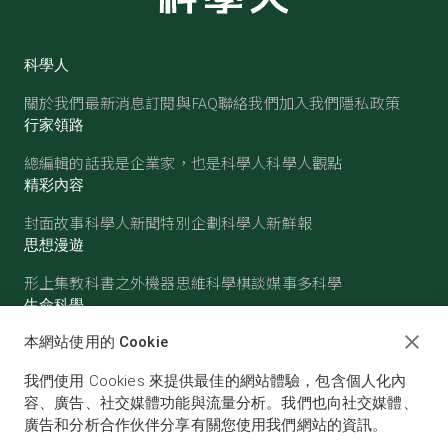
科學人
關於我們
最新消息
訂閱與FAQ
聯絡我們
加入我們
隱私政策
行家領路
總編輯的話
我是企業家，也是科學人
科學人觀點
精彩內容
封面故事
科學人新聞
特別企劃
科學人新鮮報
思想漫遊
形上集
教科書之外
機器思維
科學棋談
媒事多科學
生命科學
醫學
古生物
心理學
生態學
本網站使用的 Cookie
物質世界
我們使用 Cookies 來提供最佳的網站體驗，包含個人化內
物理
化學
地球科學
天文
容、廣告、社交媒體功能與流量分析。我們也向社交媒體、
廣告和分析合作伙伴分享有關您使用我們網站的資訊。