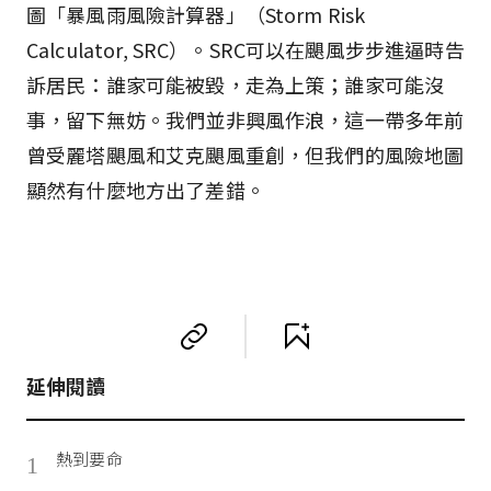
圖「暴風雨風險計算器」（Storm Risk
Calculator, SRC）。SRC可以在颶風步步進逼時告
訴居民：誰家可能被毀，走為上策；誰家可能沒
事，留下無妨。我們並非興風作浪，這一帶多年前
曾受麗塔颶風和艾克颶風重創，但我們的風險地圖
顯然有什麼地方出了差錯。
延伸閱讀
熱到要命
1