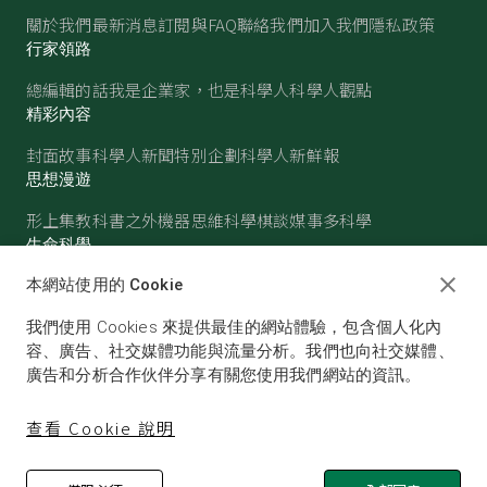
關於我們
最新消息
訂閱與FAQ
聯絡我們
加入我們
隱私政策
行家領路
總編輯的話
我是企業家，也是科學人
科學人觀點
精彩內容
封面故事
科學人新聞
特別企劃
科學人新鮮報
思想漫遊
形上集
教科書之外
機器思維
科學棋談
媒事多科學
生命科學
醫學
古生物
心理學
生態學
本網站使用的 Cookie
物質世界
我們使用 Cookies 來提供最佳的網站體驗，包含個人化內
物理
化學
地球科學
天文
容、廣告、社交媒體功能與流量分析。我們也向社交媒體、
廣告和分析合作伙伴分享有關您使用我們網站的資訊。
查看 Cookie 說明