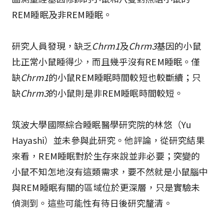
REM睡眠及非REM睡眠。
研究人員發現，缺乏
Chrm1
及
Chrm3
基因的小鼠
比正常小鼠睡得少，而且幾乎沒有REM睡眠。僅
缺
Chrm1
的小鼠REM睡眠時間較短也較斷續；只
缺
Chrm3
的小鼠則是非REM睡眠時間較短。
筑波大學國際綜合睡眠醫學研究院的林悠（Yu
Hayashi）並未參與此研究。他評論，從研究結果
來看，REM睡眠對於生存來說並非必要；突變的
小鼠不知怎地沒有這類需求，要不然就是小鼠腦中
與REM睡眠有關的區域位於更深層，只是實驗未
偵測到。這些可能性有待日後研究釐清。