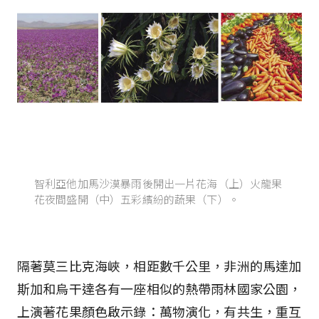
智利亞他加馬沙漠暴雨後開出一片花海（上）火龍果
花夜間盛開（中）五彩繽紛的蔬果（下）。
隔著莫三比克海峽，相距數千公里，非洲的馬達加
斯加和烏干達各有一座相似的熱帶雨林國家公園，
上演著花果顏色啟示錄：萬物演化，有共生，重互