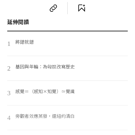
延伸閱讀
將錯就錯
1
基因與年輪：為匈奴改寫歷史
2
感覺＝（感知×知覺）≃覺識
3
旁觀者效應蒸發，還紐約清白
4