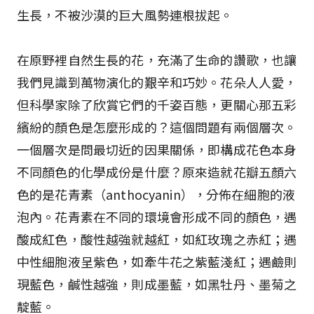
生長，不被沙漠的巨大風勢連根拔起。
在原野裡自然生長的花，充滿了生命的讚歌，也讓
我們見識到萬物演化的艱辛和巧妙。花朵人人愛，
但科學家除了欣賞它們的千姿百態，更關心那五彩
繽紛的顏色是怎麼形成的？這個問題有兩個層次。
一個層次是問最切近的因果關係，即構成花色本身
不同顏色的化學成份是什麼？原來造就花瓣五顏六
色的是花青素（anthocyanin），分佈在細胞的液
泡內。花青素在不同的環境會形成不同的顏色，遇
酸成紅色，酸性越強就越紅，如紅玫瑰之赤紅；遇
中性細胞液呈紫色，如牽牛花之紫藍淺紅；遇鹼則
現藍色，鹹性越強，則成墨藍，如黑牡丹、墨菊之
靛藍。