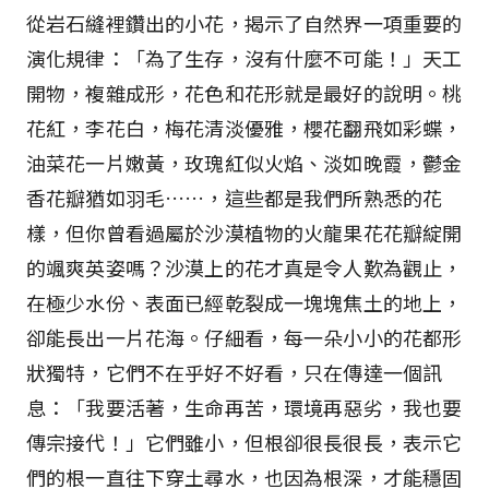
從岩石縫裡鑽出的小花，揭示了自然界一項重要的
演化規律：「為了生存，沒有什麼不可能！」天工
開物，複雜成形，花色和花形就是最好的說明。桃
花紅，李花白，梅花清淡優雅，櫻花翻飛如彩蝶，
油菜花一片嫩黃，玫瑰紅似火焰、淡如晚霞，鬱金
香花瓣猶如羽毛……，這些都是我們所熟悉的花
樣，但你曾看過屬於沙漠植物的火龍果花花瓣綻開
的颯爽英姿嗎？沙漠上的花才真是令人歎為觀止，
在極少水份、表面已經乾裂成一塊塊焦土的地上，
卻能長出一片花海。仔細看，每一朵小小的花都形
狀獨特，它們不在乎好不好看，只在傳達一個訊
息：「我要活著，生命再苦，環境再惡劣，我也要
傳宗接代！」它們雖小，但根卻很長很長，表示它
們的根一直往下穿土尋水，也因為根深，才能穩固