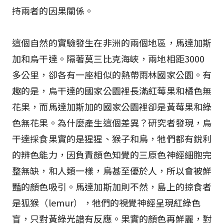
持兩者的因果關係。
這個自然的實驗發生在非洲的兩個地區，馬達加斯
加和烏干達。隔著莫三比克海峽，兩地相距3000
多公里，卻各有一座相似的熱帶雨林國家公園。有
趣的是，烏干達的國家公園裡長滿紅莓果和橘色無
花果，而馬達加斯加的國家公園裡卻是黃莓果和綠
色無花果。為什麼產生這個差異？研究者發現，烏
干達採食果實的是猩猩、猴子和鳥，牠們都有銳利
的辨色能力，因負責顏色知覺的三原色神經細胞完
整無缺，和人類一樣，鳥甚至優於人，所以會被鮮
豔的顏色吸引。馬達加斯加則不然，島上的掠食者
是狐猴（lemur），牠們的視覺神經呈現紅綠色
盲，只對黃綠光譜有反應。果實的顏色再鮮麗，對