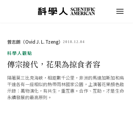
曾志朗（Ovid J. L. Tzeng）
2018.12.04
科學人觀點
傳宗接代，花果為掠食者容
隔著莫三比克海峽，相距數千公里，非洲的馬達加斯加和烏
干達各有一座相似的熱帶雨林國家公園，上演著花果顏色啟
示錄：萬物演化，有共生，重互惠。合作、互助，才是生命
永續發展的最高原則。