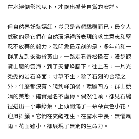
在水邊倒影搖曳下，才顯出孤芳自賞的安詳。
但自然界奼紫嫣紅，豈只是容顏驕豔而已，最令人
感動的是它們在自然環境裡所表現的求生意志和堅
忍不放棄的毅力。我印象最深刻的是，多年前和一
群朋友到安徽省黃山，一路走看奇松怪石，漫步觀
賞山腰的雲海，到了天都峰腳下。往上看，一片光
禿禿的岩石峰面，寸草不生，除了石刻的台階之
外，什麼都沒有。爬到峰頂後，環顧四方，群山競
嬌的美態，確實是名不虛傳。偶然低頭，卻見石縫
裡迸出一小串綠葉，上頭開滿了一朵朵黃色小花，
迎風抖顫。它們在夾縫裡生，在露水中長，無懼風
雨，花面雖小，卻展現了無窮的生命力。