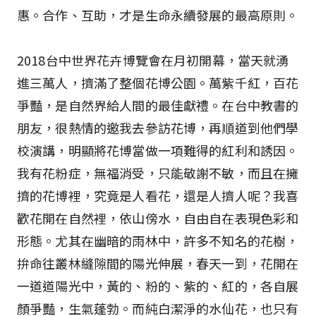
惠。合作、互助，才是生命永續發展的最高原則。
2018台中世界花卉博覽會在月初開幕，當天就湧
進三萬人，擠滿了整個花博公園。萬紫千紅，百花
爭豔，是自然界給人間的最佳獻禮。在台中教書的
朋友，很熱情的邀我去參訪花博，再順道到他們學
校演講，明顯將花博當做一項難得的紅利和誘因。
我有花粉症，無福消受，只能敬謝不敏，而且在擁
擠的花博裡，究竟是人看花，還是人擠人呢？我喜
歡花開在自然裡，依山傍水，自由自在表現色彩和
形態。尤其在幽暗的雨林中，許多不知名的花樹，
拚命往叢林縫隙間的陽光伸展，春天一到，花開在
一道道陽光中，黃的、粉的、紫的、紅的，各自展
顏爭豔，生氣蓬勃。而純白潔淨的水仙花，也只有