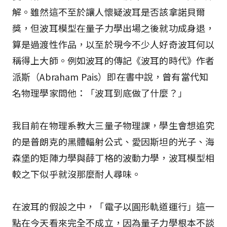
解。雖然這不至於讓人懷疑波耳是否該拿諾貝爾
獎，但波耳模型在量子力學出場之後就功成身退，
算是過渡性作品，以至於現今不少人好奇波耳何以
稱得上大師。例如波耳的傳記《波耳的時代》作者
派斯（Abraham Pais）即在書中說，曾有當代知
名物理學家問他：「波耳到底做了什麼？」
我目前在物理系教大三量子物理課，學生會想追究
的是普朗克的黑體輻射公式、愛因斯坦的光子、海
森堡的矩陣力學與薛丁格的波動力學，波耳模型相
較之下似乎就沒那麼耐人尋味。
在波耳的假設之中，「電子以圓形軌道運行」這一
點在今天看來完全不成立，因為量子力學根本不談