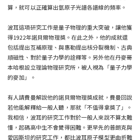
算，就可以正確算出氫原子光譜各譜線的頻率。
波耳這項研究工作是量子物理的重大突破，讓他獲
得1922年諾貝爾物理獎。在此之外，他的成就還
包括提出互補原理、與惠勒提出核分裂機制、古典
順磁性、對於量子力學的詮釋等。另外他在丹麥哥
本哈根設立理論物理研究所，被人視為「量子力學
的麥加」。
有人請費曼解說他的諾貝爾物理獎成就，費曼回說
若他能解釋給一般人聽，那就「不值得拿獎了」。
我相信，波耳的研究工作對於一般人來說不算太難
懂，起碼高中生不會覺得困難。更早先的普朗克與
愛因斯坦的研究工作，都比波耳原子模型更曲折難