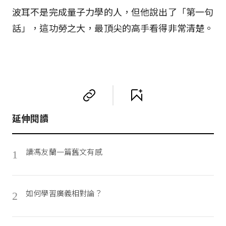
波耳不是完成量子力學的人，但他說出了「第一句
話」，這功勞之大，最頂尖的高手看得非常清楚。
延伸閱讀
讀馮友蘭一篇舊文有感
1
如何學習廣義相對論？
2