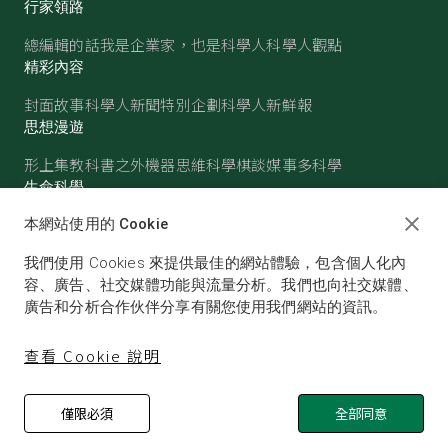
行家領路
總編輯的話
我是企業家，也是科學人
科學人觀點
精彩內容
封面故事
科學人新聞
特別企劃
科學人新鮮報
思想漫遊
形上集
教科書之外
機器思維
科學棋談
媒事多科學
生命科學
醫學
古生物
心理學
生態學
本網站使用的 Cookie
物質世界
我們使用 Cookies 來提供最佳的網站體驗，包含個人化內
物理
化學
地球科學
天文
容、廣告、社交媒體功能與流量分析。我們也向社交媒體、
廣告和分析合作伙伴分享有關您使用我們網站的資訊。
查看 Cookie 說明
僅限必須
全部同意
© SCIENTIFIC AMERICAN, A DIVISION OF NATURE
AMERICA, INC.ALL RIGHTS RESERVED.