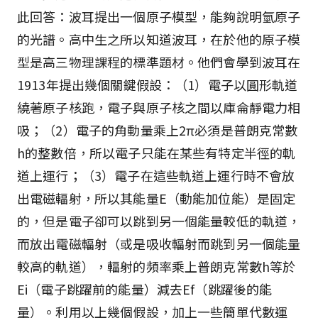
此回答：波耳提出一個原子模型，能夠說明氫原子
的光譜。高中生之所以知道波耳，在於他的原子模
型是高三物理課程的標準題材。他們會學到波耳在
1913年提出幾個關鍵假設：（1）電子以圓形軌道
繞著原子核跑，電子與原子核之間以庫侖靜電力相
吸；（2）電子的角動量乘上2π必須是普朗克常數
h的整數倍，所以電子只能在某些有特定半徑的軌
道上運行；（3）電子在這些軌道上運行時不會放
出電磁輻射，所以其能量E（動能加位能）是固定
的，但是電子卻可以跳到另一個能量較低的軌道，
而放出電磁輻射（或是吸收輻射而跳到另一個能量
較高的軌道），輻射的頻率乘上普朗克常數h等於
Ei（電子跳躍前的能量）減去Ef（跳躍後的能
量）。利用以上幾個假設，加上一些簡單代數運