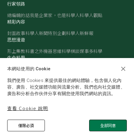
行家領路
總編輯的話
我是企業家，也是科學人
科學人觀點
精彩內容
封面故事
科學人新聞
特別企劃
科學人新鮮報
思想漫遊
形上集
教科書之外
機器思維
科學棋談
媒事多科學
生命科學
醫學
古生物
心理學
生態學
本網站使用的 Cookie
物質世界
我們使用 Cookies 來提供最佳的網站體驗，包含個人化內
物理
化學
地球科學
天文
容、廣告、社交媒體功能與流量分析。我們也向社交媒體、
廣告和分析合作伙伴分享有關您使用我們網站的資訊。
查看 Cookie 說明
僅限必須
全部同意
© SCIENTIFIC AMERICAN, A DIVISION OF NATURE
AMERICA, INC.ALL RIGHTS RESERVED.