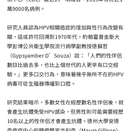
萬9000名病例。
研究人員認為HPV相關癌症的增加與性行為改變有
關，這或許可回溯到1970年代。約翰霍普金斯大
學彭博公共衛生學院流行病學副教授德蘇哲
（Gypsyamber D’Souza）說：「人們的性伴侶
數目比過去多，也比上個世代的人更早有口交經
驗。」更多口交行為，意味著幾乎無所不在的HPV
病毒可從生殖器傳播到口腔。
研究結果暗示，多數女性在經歷數名性伴侶後，就
會產生抗體免受HPV感染，但男性則可能需要經歷
10名以上的性伴侶才會產生抗體。德州大學安德
森癌症中心的腫瘤學家吉利森（Maura Gillison）