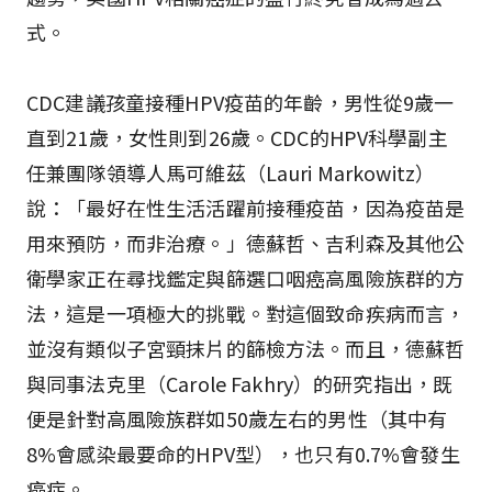
式。
CDC建議孩童接種HPV疫苗的年齡，男性從9歲一
直到21歲，女性則到26歲。CDC的HPV科學副主
任兼團隊領導人馬可維茲（Lauri Markowitz）
說：「最好在性生活活躍前接種疫苗，因為疫苗是
用來預防，而非治療。」德蘇哲、吉利森及其他公
衛學家正在尋找鑑定與篩選口咽癌高風險族群的方
法，這是一項極大的挑戰。對這個致命疾病而言，
並沒有類似子宮頸抹片的篩檢方法。而且，德蘇哲
與同事法克里（Carole Fakhry）的研究指出，既
便是針對高風險族群如50歲左右的男性（其中有
8%會感染最要命的HPV型），也只有0.7%會發生
癌症。