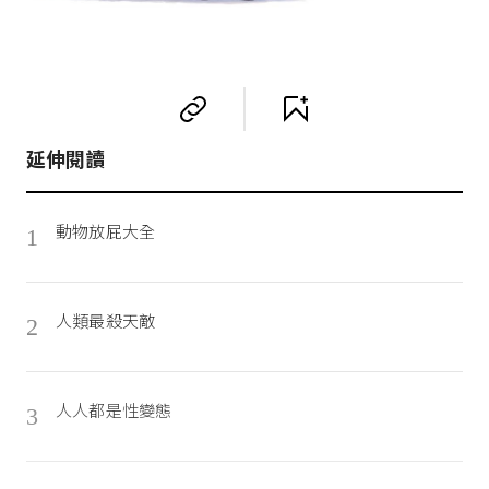
延伸閱讀
動物放屁大全
1
人類最殺天敵
2
人人都是性變態
3