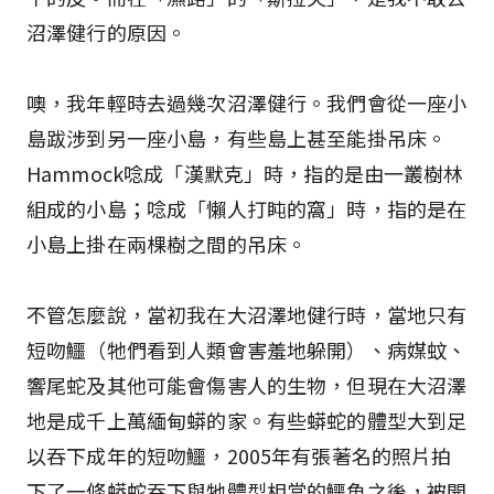
沼澤健行的原因。
噢，我年輕時去過幾次沼澤健行。我們會從一座小
島跋涉到另一座小島，有些島上甚至能掛吊床。
Hammock唸成「漢默克」時，指的是由一叢樹林
組成的小島；唸成「懶人打盹的窩」時，指的是在
小島上掛在兩棵樹之間的吊床。
不管怎麼說，當初我在大沼澤地健行時，當地只有
短吻鱷（牠們看到人類會害羞地躲開）、病媒蚊、
響尾蛇及其他可能會傷害人的生物，但現在大沼澤
地是成千上萬緬甸蟒的家。有些蟒蛇的體型大到足
以吞下成年的短吻鱷，2005年有張著名的照片拍
下了一條蟒蛇吞下與牠體型相當的鱷魚之後，被開