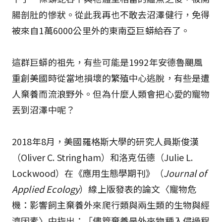
腸剖肚的慘狀。從此我再也不敢去沼澤健行，免得
被來自1萬6000公里外的東南亞巨蟒給吞了。
這群巨蟒的祖先，有些可能是1992年安德魯颶風
重創美國時從當地損壞的繁殖中心逃脫，有些是遭
人棄養而流浪野外。但為什麼人類會把心愛的寵物
丟到沼澤中呢？
2018年8月，美國羅格斯大學的研究人員斯俊漢
（Oliver C. Stringham）和洛克伍德（Julie L.
Lockwood）在《應用生態學期刊》（
Journal of
Applied Ecology
）線上版發表的論文〈寵物危
機：影響飼主棄養外來爬行類與兩生類的生物與經
濟因素〉中指出：「儘管棄養是外來物種入侵過程