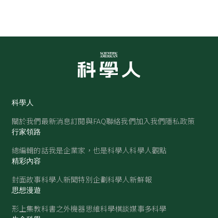
科學人
關於我們
最新消息
訂閱與FAQ
聯絡我們
加入我們
隱私政策
行家領路
總編輯的話
我是企業家，也是科學人
科學人觀點
精彩內容
封面故事
科學人新聞
特別企劃
科學人新鮮報
思想漫遊
形上集
教科書之外
機器思維
科學棋談
媒事多科學