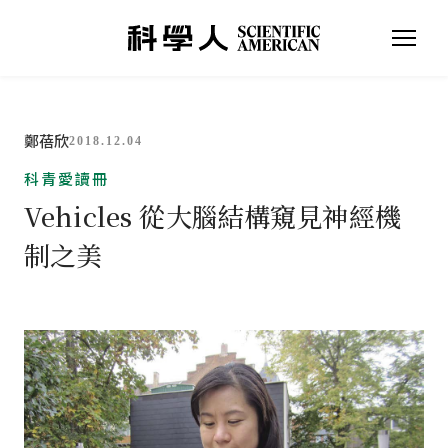
鄭蓓欣
2018.12.04
科青愛讀冊
Vehicles 從大腦結構窺見神經機
制之美