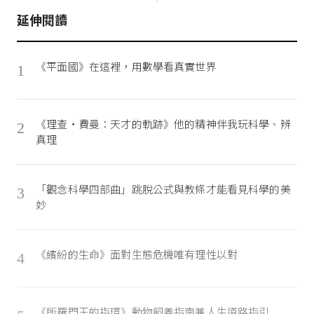
延伸閱讀
《平面國》在這裡，用數學看真實世界
1
《理查‧費曼：天才的軌跡》他的精神伴我玩科學、辨
2
真理
「觀念科學四部曲」跳脫公式與教條才能看見科學的美
3
妙
《繽紛的生命》面對生態危機唯有理性以對
4
《所羅門王的指環》動物飼養指南兼人生道路指引