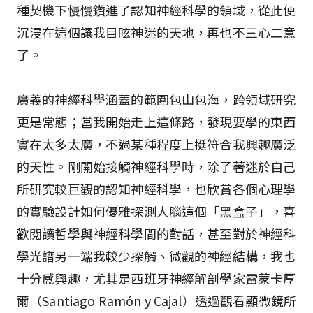
種契機下慢慢鑽進了認知神經科學的領域，從此便
沉浸在這個讓我目眩神迷的天地，再也不三心二意
了。
廣義的神經科學涵蓋的範圍包山包海，跨領域研究
更是常態；當我開始走上這條路，發現要學的東西
實在太多太廣，不過某種程度上挺符合我興趣廣泛
的天性。剛開始接觸神經科學時，除了著迷於自己
所研究較巨觀的認知神經科學，也欣賞各個心理學
的實驗設計如何優雅探測人腦這個「黑盒子」，喜
歡閱讀哲學與神經科學間的對話，甚至對於神經科
學光譜另一端我較少探觸、微觀的神經結構，我也
十分感興趣，尤其是西班牙神經解剖學家雷蒙卡厚
爾（Santiago Ramón y Cajal）透過觀看顯微鏡所