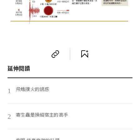
延伸閱讀
飛蛾撲火的誘惑
1
寄生蟲是操縱宿主的高手
2