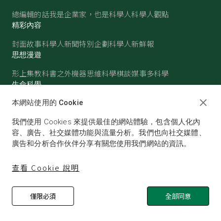
總編輯的話
我是企業家，也是科學人
科學人觀點
精彩內容
封面故事
科學人新聞
特別企劃
科學人新鮮報
思想漫遊
形上集
教科書之外
機器思維
科學棋談
媒事多科學
生命科學
醫學
古生物
心理學
生態學
本網站使用的 Cookie
物質世界
我們使用 Cookies 來提供最佳的網站體驗，包含個人化內
物理
化學
地球科學
天文
容、廣告、社交媒體功能與流量分析。我們也向社交媒體、
廣告和分析合作伙伴分享有關您使用我們網站的資訊。
查看 Cookie 說明
僅限必須
全部同意
© SCIENTIFIC AMERICAN, A DIVISION OF NATURE
AMERICA, INC.ALL RIGHTS RESERVED.