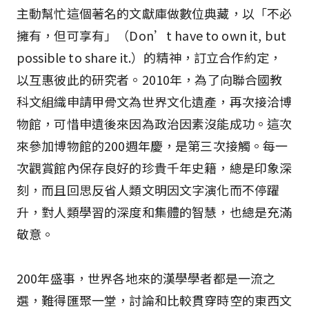
主動幫忙這個著名的文獻庫做數位典藏，以「不必
擁有，但可享有」（Don’t have to own it, but
possible to share it.）的精神，訂立合作約定，
以互惠彼此的研究者。2010年，為了向聯合國教
科文組織申請甲骨文為世界文化遺產，再次接洽博
物館，可惜申遺後來因為政治因素沒能成功。這次
來參加博物館的200週年慶，是第三次接觸。每一
次觀賞館內保存良好的珍貴千年史籍，總是印象深
刻，而且回思反省人類文明因文字演化而不停躍
升，對人類學習的深度和集體的智慧，也總是充滿
敬意。
200年盛事，世界各地來的漢學學者都是一流之
選，難得匯聚一堂，討論和比較貫穿時空的東西文