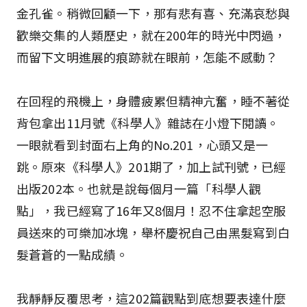
金孔雀。稍微回顧一下，那有悲有喜、充滿哀愁與
歡樂交集的人類歷史，就在200年的時光中閃過，
而留下文明進展的痕跡就在眼前，怎能不感動？
在回程的飛機上，身體疲累但精神亢奮，睡不著從
背包拿出11月號《科學人》雜誌在小燈下閱讀。
一眼就看到封面右上角的No.201，心頭又是一
跳。原來《科學人》201期了，加上試刊號，已經
出版202本。也就是說每個月一篇「科學人觀
點」，我已經寫了16年又8個月！忍不住拿起空服
員送來的可樂加冰塊，舉杯慶祝自己由黑髮寫到白
髮蒼蒼的一點成績。
我靜靜反覆思考，這202篇觀點到底想要表達什麼