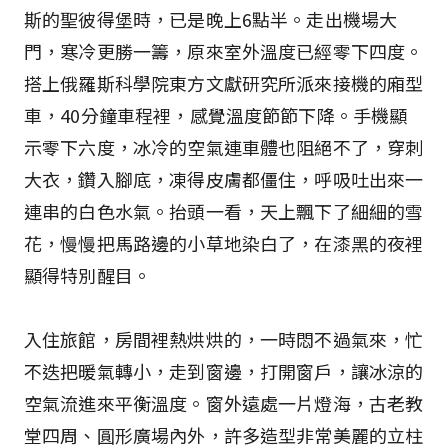
斯的聖彼得堡時，已是晚上6點半。走出機場大
門，寒冷更勝一籌，原來室外溫度已經零下四度。
搭上俄羅斯科學院東方文獻研究所派來接機的廂型
車，40分鐘車程裡，感覺溫度節節下降。手機顯
示零下六度，冰冷的空氣連車體也阻絕不了，穿刺
大衣，鑽入腳底，凍得皮膚都僵住，呼吸吐出來一
連串的白色水氣。抬頭一看，天上飄下了細細的雪
花，慢慢把馬路邊的小草地染白了，在漆黑的夜裡
顯得特別醒目。
入住旅館，房間裡熱烘烘的，一時悶不過氣來，忙
不迭把暖氣轉小，走到窗邊，打開窗戶，讓冰涼的
空氣流進來平衡溫度。窗外遠處一片燈海，古老教
堂四周、圓形廣場內外，許多造型非常美麗的立柱