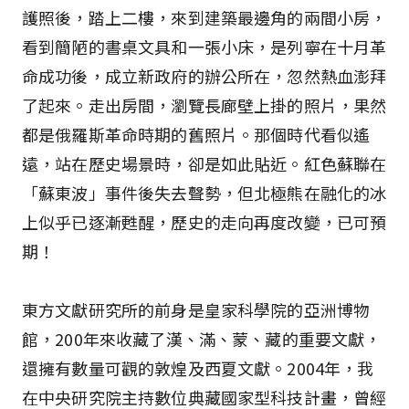
護照後，踏上二樓，來到建築最邊角的兩間小房，
看到簡陋的書桌文具和一張小床，是列寧在十月革
命成功後，成立新政府的辦公所在，忽然熱血澎拜
了起來。走出房間，瀏覽長廊壁上掛的照片，果然
都是俄羅斯革命時期的舊照片。那個時代看似遙
遠，站在歷史場景時，卻是如此貼近。紅色蘇聯在
「蘇東波」事件後失去聲勢，但北極熊在融化的冰
上似乎已逐漸甦醒，歷史的走向再度改變，已可預
期！
東方文獻研究所的前身是皇家科學院的亞洲博物
館，200年來收藏了漢、滿、蒙、藏的重要文獻，
還擁有數量可觀的敦煌及西夏文獻。2004年，我
在中央研究院主持數位典藏國家型科技計畫，曾經