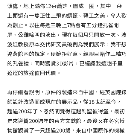
頭鷹，地上滿佈12朵蘑菇，圍成一圈，其中一朵
上頭還有一隻正往上飛的蜻蜓。藝工之美，令人歎
為觀止。以往每週三晚上7點會有五分鐘孔雀開
屏、公雞啼叫的演出，現在每個月只開放一次。波
波娃教授原本交代研究員破例為我們展示，我不想
違背館內的規定，便婉拒好意。親眼目睹作工精巧
的孔雀鐘，同時觀賞3D影片，已經讓我這趟千里
迢迢的旅途值回代價。
再仔細看說明，原件的製造來自中國，經英國鐘錶
師設計改造而成現在的展示品，從18世紀至今，
超過200年了。忽然間覺得這趟到聖彼得堡，最初
是來道賀200週年的東方文獻館，最後又在冬宮博
物館觀賞了一只超過200歲，來自中國原作的機械