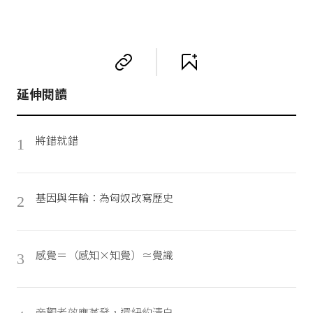
延伸閱讀
將錯就錯
1
基因與年輪：為匈奴改寫歷史
2
感覺＝（感知×知覺）≃覺識
3
旁觀者效應蒸發，還紐約清白