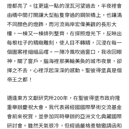
燈都亮了。往更遠一點的涅瓦河望過去，半夜裡會
由橋中間打開讓大型船隻穿過的鋼架橋上，也鑲滿
不同顏色的燈飾，而河流兩岸宏偉美觀的長形大
樓，一棟又一棟排列整齊，在探照燈光下，反映出
每根柱子的精緻雕刻，使人目不轉睛，沉浸在每一
個圖案裡細細品嚐。一陣冷風吹過窗口，我收回眼
神，關了窗戶，腦海裡那美輪美奐的城市夜景，卻
揮之不去，心裡浮起深深的感動。聖彼得堡真是個
帝王之都！
適逢東方文獻研究所200年，在聖彼得堡市政府隆
重舉辦慶祝大會。我代表蔣經國國際學術交流基金
會前來祝賀，並參加同時舉辦的亞洲文化典藏國際
研討會。雖然天氣很冷，但經過嚴格查驗邀請函和