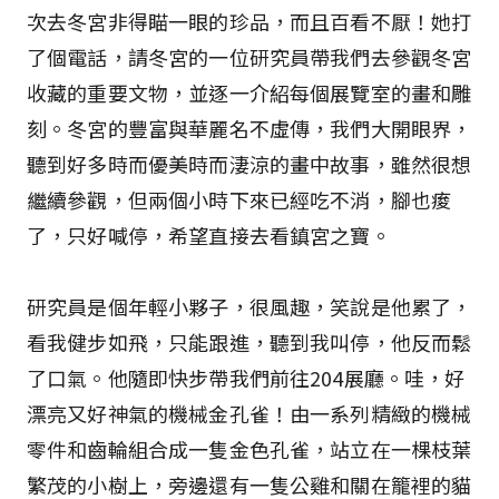
次去冬宮非得瞄一眼的珍品，而且百看不厭！她打
了個電話，請冬宮的一位研究員帶我們去參觀冬宮
收藏的重要文物，並逐一介紹每個展覽室的畫和雕
刻。冬宮的豐富與華麗名不虛傳，我們大開眼界，
聽到好多時而優美時而淒涼的畫中故事，雖然很想
繼續參觀，但兩個小時下來已經吃不消，腳也痠
了，只好喊停，希望直接去看鎮宮之寶。
研究員是個年輕小夥子，很風趣，笑說是他累了，
看我健步如飛，只能跟進，聽到我叫停，他反而鬆
了口氣。他隨即快步帶我們前往204展廳。哇，好
漂亮又好神氣的機械金孔雀！由一系列精緻的機械
零件和齒輪組合成一隻金色孔雀，站立在一棵枝葉
繁茂的小樹上，旁邊還有一隻公雞和關在籠裡的貓