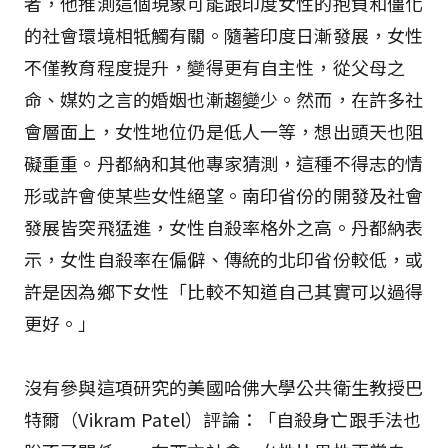
者，他推測這個現象可能跟印度女性的抱負和僵化
的社會環境相牴觸有關。隨著印度日漸發展，女性
不僅教育程度提升，變得更有自主性，從父母之
命、媒妁之言的婚姻也漸趨變少。然而，在許多社
會層面上，女性地位仍是低人一等，想出頭天也阻
礙重重。丹都納和其他專家猜測，這種不得志的情
形或許會使某些女性絕望。南印省份的開發及社會
發展皆突飛猛進，女性自殺率格外之高。丹都納表
示，女性自殺率在偏僻、傳統的北印省份較低，或
許是因為鄉下女性「比較不知道自己其實可以過得
更好。」
沒有參與這項研究的美國哈佛大學公共衛生教授巴
特爾（Vikram Patel）評論：「自殺身亡跟手法也