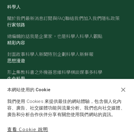
科學人
關於我們
最新消息
訂閱與FAQ
聯絡我們
加入我們
隱私政策
行家領路
總編輯的話
我是企業家，也是科學人
科學人觀點
精彩內容
封面故事
科學人新聞
特別企劃
科學人新鮮報
思想漫遊
形上集
教科書之外
機器思維
科學棋談
媒事多科學
生命科學
醫學
古生物
心理學
生態學
本網站使用的 Cookie
物質世界
我們使用 Cookies 來提供最佳的網站體驗，包含個人化內
物理
化學
地球科學
天文
容、廣告、社交媒體功能與流量分析。我們也向社交媒體、
廣告和分析合作伙伴分享有關您使用我們網站的資訊。
查看 Cookie 說明