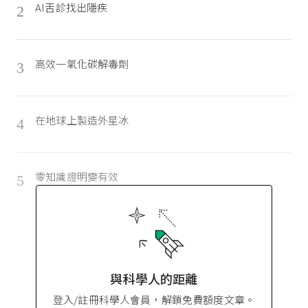
AI舌診找出隱疾
2
高效一氧化碳解毒劑
3
在地球上製造外星冰
4
零知識證明變有效
5
與科學人的距離
登入/註冊科學人會員，解鎖免費額度文章。