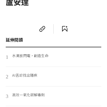
盧安達
延伸閱讀
水滴放閃電，創造生命
1
AI舌診找出隱疾
2
高效一氧化碳解毒劑
3