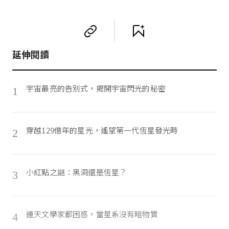
延伸閱讀
宇宙最亮的告別式，揭開宇宙閃光的秘密
1
穿越129億年的星光，遙望第一代恆星發光時
2
小紅點之謎：黑洞還是恆星？
3
連天文學家都困惑，當星系沒有暗物質
4