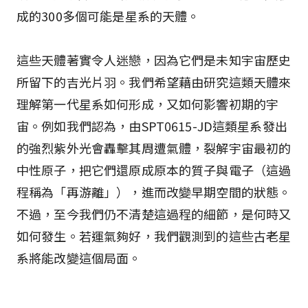
成的300多個可能是星系的天體。
這些天體著實令人迷戀，因為它們是未知宇宙歷史
所留下的吉光片羽。我們希望藉由研究這類天體來
理解第一代星系如何形成，又如何影響初期的宇
宙。例如我們認為，由SPT0615-JD這類星系發出
的強烈紫外光會轟擊其周遭氣體，裂解宇宙最初的
中性原子，把它們還原成原本的質子與電子（這過
程稱為「再游離」），進而改變早期空間的狀態。
不過，至今我們仍不清楚這過程的細節，是何時又
如何發生。若運氣夠好，我們觀測到的這些古老星
系將能改變這個局面。