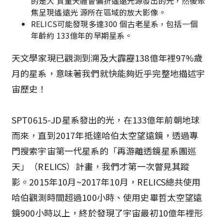
的是大 質量天體會偏折遙遠光源發出的光，然後聚
焦呈現遙遠光 源所在區域的放大影像。
RELICS可能發現多達300 個古老星系，包括一個
年齡約 133億年的早期星系。
天文學家現已觀測到溯及大霹靂138億年裡97%歲
月的星系，意味著我們就快能夠近乎完整地描述宇
宙歷史！
SPT0615-JD星系發出的光，在133億年前朝地球
而來，直到2017年抵達哈伯太空望遠鏡，透過專
門搜索宇宙第一代星系的「再游離透鏡星系團巡
天」（RELICS）計畫，我們才第一次瞥見其蹤
影。2015年10月~2017年10月，RELICS總共使用
哈伯觀測時間超過100小時、使用史畢哲太空望遠
鏡900小時以上，終於發現了宇宙最初10億年裡形