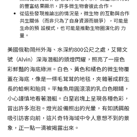
的豐富結果顯示，許多微生物會彼此合作。
從這些發現推論出的情況是，微生物 的互動與合作
共生關係（而非只為了自身資源而競爭），可能是
生命的預 設模式，也可能是推動生物圈演化的 力
量。
美國俄勒岡州外海、水深約800公尺之處，艾爾文
號（Alvin）深海潛艇的頭燈閃耀，照亮了一座色
彩鮮豔的海底綠洲。白色、黃色和橘色的微生物覆
蓋在海底，像是一條毛茸茸的地毯，夾雜著成群生
長的蛤蜊和貽貝。平鮋魚用圓滾滾的乳白色眼睛，
小心謹慎地看著潛艇。白堊岩塊上呈現各種色彩，
冒出許多泡泡。燈光設備照出的光暈，有如誘餌般
吸引訪客向前，這片奇特海域中令人意想不到的景
象，正一點一滴被揭露出來。