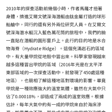
2010年的探查活動前幾個小時，作者馬羅才扭著
身體，擠進艾爾文號深海潛艇由鈦金屬打造的球形
船艙中，同行的還有另外兩位研究人員。在艾爾文
號深海潛水艇沉入藍色萬花筒的旅程中，我們的臉
一直貼在潛艇的圓形窗戶上。此行的目的地是水合
物海脊（Hydrate Ridge）。這個充滿岩石的區域
中，有大量甲烷從地殼中冒出來。科學家發現越來
越多這種冒出甲烷的區域（2016年光是在太平洋
東部區域的一次探查活動中，就發現了450處這種
地區），也競相了解這種地區對環境的影響。畢竟
甲烷是一種效應強大的溫室氣體，雖然在大氣中只
佔了0.00018%，卻造成了兩成的溫室效應。根據
估計，每年大氣中約有一成的甲烷來自於海床滲