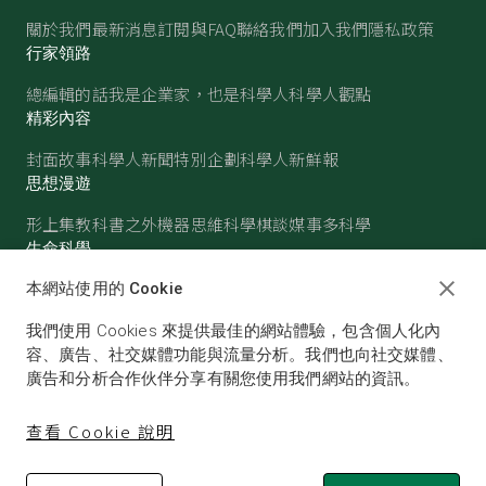
關於我們
最新消息
訂閱與FAQ
聯絡我們
加入我們
隱私政策
行家領路
總編輯的話
我是企業家，也是科學人
科學人觀點
精彩內容
封面故事
科學人新聞
特別企劃
科學人新鮮報
思想漫遊
形上集
教科書之外
機器思維
科學棋談
媒事多科學
生命科學
醫學
古生物
心理學
生態學
本網站使用的 Cookie
物質世界
我們使用 Cookies 來提供最佳的網站體驗，包含個人化內
物理
化學
地球科學
天文
容、廣告、社交媒體功能與流量分析。我們也向社交媒體、
廣告和分析合作伙伴分享有關您使用我們網站的資訊。
查看 Cookie 說明