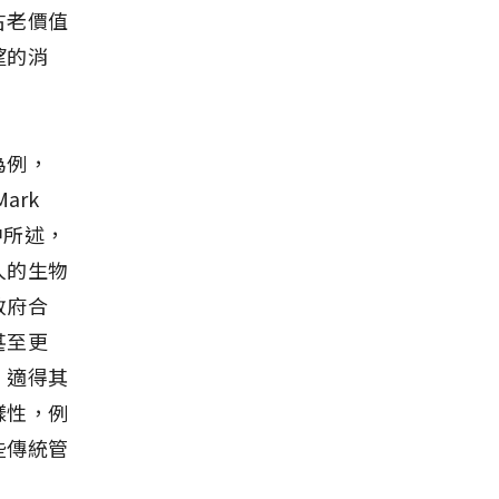
古老價值
望的消
為例，
ark
中所述，
人的生物
政府合
甚至更
，適得其
樣性，例
些傳統管