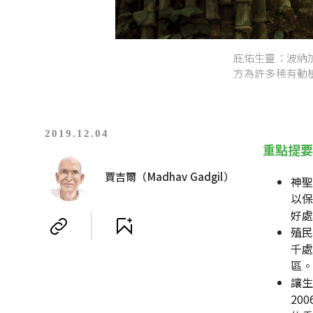
庇佑生靈：波納加
方為許多稀有動植物提
2019.12.04
重點提
賈吉爾（Madhav Gadgil）
神聖
以保
好
殖民
千處
區
讓生
20