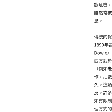
態危機
雖然常
息。
傳統的
1890
Dowi
西方對
（例如
作，把
久。這
反。許
如有限
理方式