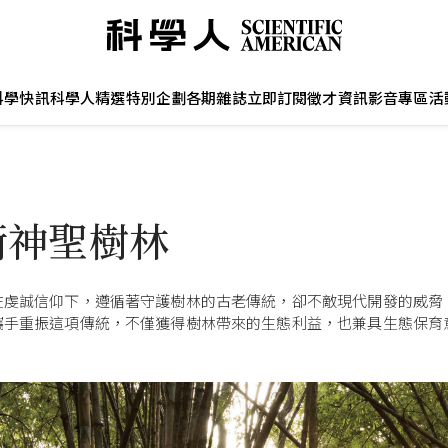
科學快訊
科學人精選
特別企劃
各期雜誌
立即訂閱
徵才資訊
影音專區
活
衛神聖樹林
在虔誠信仰下，遵循著守護樹林的古老傳統，卻不敵現代開發的威脅
攜手重振這項傳統，不僅獲得樹林帶來的生態利益，也兼具生態保育