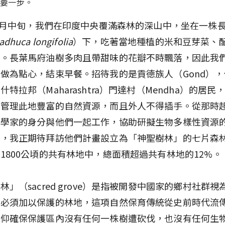
重要一步。
年3月中旬，我們在印度中央覆滿森林的深山中，坐在一株
adhuca longifolia
）下，吃著當地種植的米和豆芽菜、
餐。長葉馬府油樹多肉且帶甜味的花瓣不時飄落，因此我
做為點心，結束早餐。招待我的是貢德族人（Gond）
什特拉邦（Maharashtra）門達村（Mendha）的居民，
要管理此地豐富的自然資源，而且外人不得插手。從那時
態學家的身分與他們一起工作，協助研擬生物多樣性資源
天，我正期待拜訪他們計畫設立為「神聖樹林」的七片森
1800公頃的共有林地中，總面積超過共有林地的12%。
林」（sacred grove）是指被開發中國家的鄉村社群視
、必須加以保護的林地，這項自然保育傳統從史前時代流
信仰確保保護區內沒有任何一株樹遭砍伐，也沒有任何生