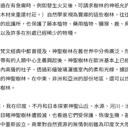
不過在有急需時，例如發生火災後，可請求樹林的神祇允
用木材來重建村莊。）自然學家視為寶庫的這些樹林，往
後的庇護所，也保護了藤本植物、藥用植物、獼猴、鹿、
，以及許多在別處已經稀少的物種。
和梵文經典中都曾提及，神聖樹林在舊世界中分佈廣泛，
其帶有的人類中心主義興起後，神聖樹林在歐洲基本上已
堂內高聳的柱子、透過彩繪玻璃灑進室內的柔和光線，據
日的神聖樹林。在中東、非洲和亞洲的部份地區，還可以
的樹林。
年，我在印度、不丹和日本探索神聖山丘、水源、河川、
眼目睹神聖樹林遭毀滅，也看過它們受保護、恢復生機，
脅中重新設立。商業對自然資源的無情剝削雖為印度次大