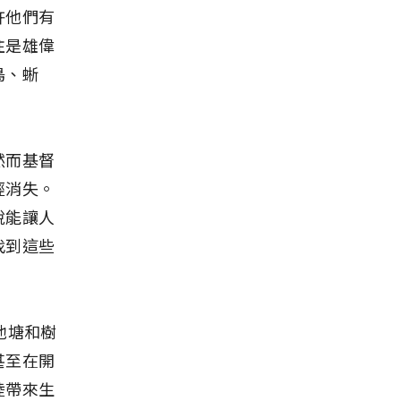
許他們有
往是雄偉
鳥、蜥
然而基督
經消失。
說能讓人
找到這些
池塘和樹
甚至在開
陸帶來生