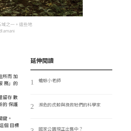
 區域之一。這些地
amani
延伸閱讀
所而 加
蟾蜍小老師
1
 務」的
留存 數
的 保護
瀕危的虎鯨與挽救牠們的科學家
2
關鍵。
這個 目標
國家公園現正出售中？
3