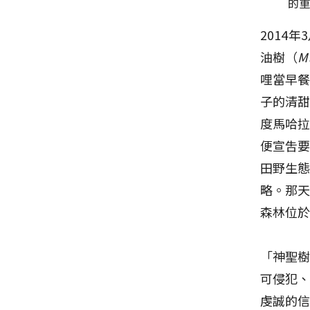
的
2014
油樹（
M
哩當早
子的清甜
度馬哈拉
便宣吿
田野生
略。那
森林位於
「神聖樹
可侵犯
虔誠的