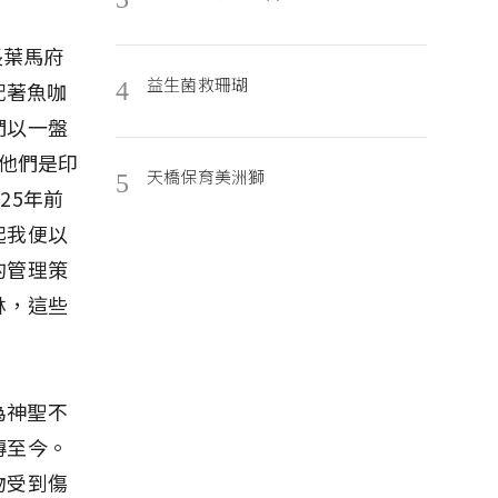
長葉馬府
益生菌救珊瑚
配著魚咖
4
們以一盤
，他們是印
天橋保育美洲獅
5
25年前
起我便以
的管理策
林，這些
為神聖不
傳至今。
物受到傷