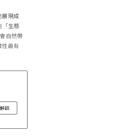
地展現成
些「生態
領會自然帶
樣性最有
費解鎖