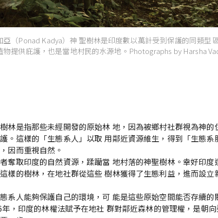
亞（Ponad Kadya）神 聖樹林是印度數以萬計受到保護的同類型
供庇護，也是當地村民的水源地。Photographs by Harsha Vadl
要
樹林是指那些未經開發的原始林 地，因為被鄉村社群視為神的住
護。這樣的「生態系人」以取 用鄰近資源維生，得到「生態系服
處，因而重視自然。
者奪取印度的自然資源，蹂躪當 地村落的神聖樹林。幸好印度還
這樣的樹林，在地社群從這些 樹林獲得了生態利益，進而設立新
。
態系人能夠保護自己的環境，可 能是這些原始空間能否存續的
06年，印度的林權法賦予在地社 群對鄰近森林的管理權，是朝向