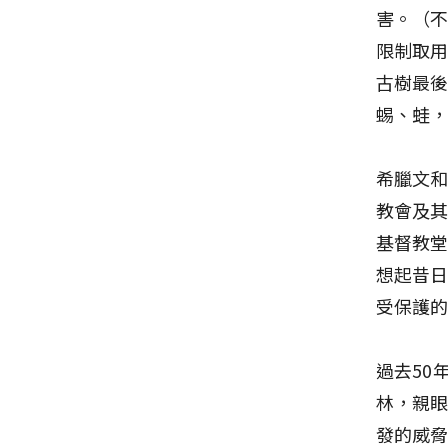
害。（
限制取
古樹最
蜴、蛙
希臘文
教會及
基督教
想起昔
受保護
過去50
林，親
發的威