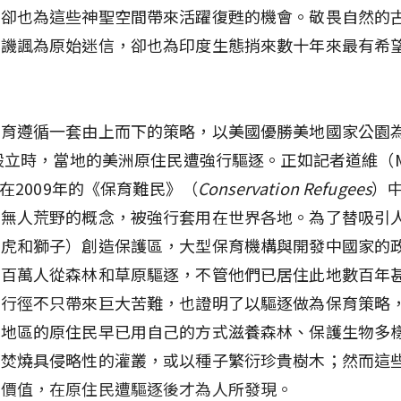
，卻也為這些神聖空間帶來活躍復甦的機會。敬畏自然的
被譏諷為原始迷信，卻也為印度生態捎來數十年來最有希
保育遵循一套由上而下的策略，以美國優勝美地國家公園
年設立時，當地的美洲原住民遭強行驅逐。正如記者道維（M
e）在2009年的《保育難民》（
Conservation Refugees
）
於無人荒野的概念，被強行套用在世界各地。為了替吸引
老虎和獅子）創造保護區，大型保育機構與開發中國家的
數百萬人從森林和草原驅逐，不管他們已居住此地數百年
類行徑不只帶來巨大苦難，也證明了以驅逐做為保育策略
多地區的原住民早已用自己的方式滋養森林、保護生物多
制焚燒具侵略性的灌叢，或以種子繁衍珍貴樹木；然而這
的價值，在原住民遭驅逐後才為人所發現。