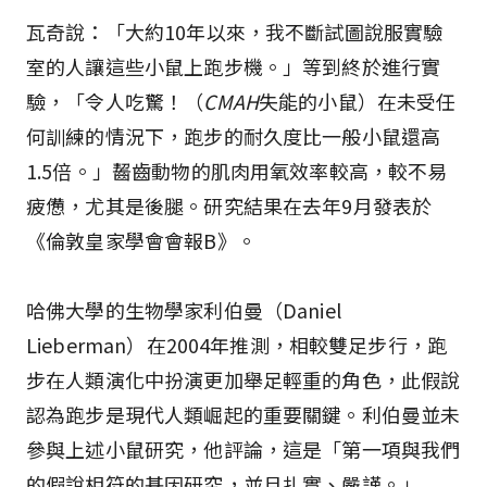
瓦奇說：「大約10年以來，我不斷試圖說服實驗
室的人讓這些小鼠上跑步機。」等到終於進行實
驗，「令人吃驚！（
CMAH
失能的小鼠）在未受任
何訓練的情況下，跑步的耐久度比一般小鼠還高
1.5倍。」齧齒動物的肌肉用氧效率較高，較不易
疲憊，尤其是後腿。研究結果在去年9月發表於
《倫敦皇家學會會報B》。
哈佛大學的生物學家利伯曼（Daniel
Lieberman）在2004年推測，相較雙足步行，跑
步在人類演化中扮演更加舉足輕重的角色，此假說
認為跑步是現代人類崛起的重要關鍵。利伯曼並未
參與上述小鼠研究，他評論，這是「第一項與我們
的假說相符的基因研究，並且扎實、嚴謹。」