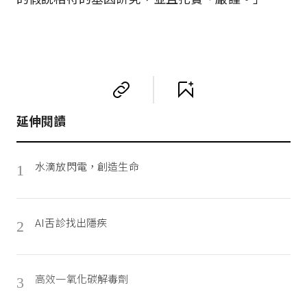
延伸閱讀
水滴放閃電，創造生命
1
AI舌診找出隱疾
2
高效一氧化碳解毒劑
3