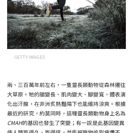
GETTY IMAGES
兩、三百萬年前左右，一隻靈長類動物從森林遷往
大草原。牠的腿變長、肌肉變大、腳變寬，體表演
化出汗腺，在非洲炙熱豔陽下也能維持涼爽。根據
最近的研究，約莫同時，這種靈長類動物身上名為
CMAH
的基因也發生了突變；有一說是此基因變異
使人類跑得久、跑得遠，並能把獵物追到疲憊不