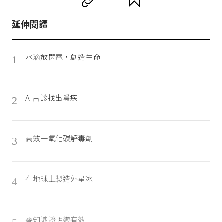
延伸閱讀
水滴放閃電，創造生命
1
AI舌診找出隱疾
2
高效一氧化碳解毒劑
3
在地球上製造外星冰
4
零知識證明變有效