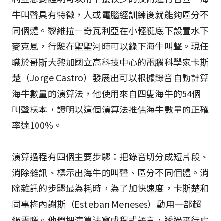
牛叫聲具有特徵，人或電腦經訓練後就能夠區分不
同個體。黎維拉－奇瓦利亞在小輕艇底下設置水下
麥克風，行駛在聖聖河時可以錄下海牛叫聲。現任
職於哥斯大黎加國立高科技中心的電腦科學家卡斯
楚（Jorge Castro）發展出可以根據錄音自動計算
海牛數量的演算法，他使用來自四隻海牛的54個
叫聲樣本，證明以這個演算法推估海牛數量的正確
率達100%。
演算過程有四個主要步驟：把錄音切分成短片段、
消除雜訊、標示出海牛的叫聲、區分不同個體。消
除雜訊的步驟最為耗時，為了加快速度，卡斯楚和
同事梅內謝斯（Esteban Meneses）動用一部超
級電腦。他們把演算法寫成程式語言，透過平行處