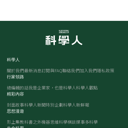
科學人
關於我們
最新消息
訂閱與FAQ
聯絡我們
加入我們
隱私政策
行家領路
總編輯的話
我是企業家，也是科學人
科學人觀點
精彩內容
封面故事
科學人新聞
特別企劃
科學人新鮮報
思想漫遊
形上集
教科書之外
機器思維
科學棋談
媒事多科學