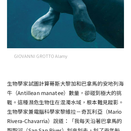
GIOVANNI GROTTO Alamy
生物學家試圖計算哥斯大黎加和巴拿馬的安地列海
牛（Antillean manatee）數量，卻碰到極大的挑
戰。這種瀕危生物住在混濁水域，根本難見蹤影。
生物學家兼電腦科學家黎維拉－奇瓦利亞（Mario
Rivera-Chavarria）說道：「我每天沿著巴拿馬的
聖聖河（San San River）划來划去，划了兩年船