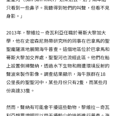
只看到一些鼻子。我聽得到牠們的叫聲，但看不見
身影。」
2013年，黎維拉－奇瓦利亞任職於哥斯大黎加大
學，他在史密森尼熱帶研究所的同事在巴拿馬的聖
聖龐薩濕地展開海牛普查。這個地區位於巴拿馬和
哥斯大黎加交界處，聖聖河也流經此區。他們在船
上設置側掃聲納，透過水下生物和周遭環境反射的
聲波來製作影像。調查結果顯示，海牛族群在18
公里長的聖聖河中，某些月份只有2隻，而某些月
份高達33隻。
然而，聲納有可能會干擾這些動物，黎維拉－奇瓦
利亞想要證明可以用干擾較少的技術進行普查。海