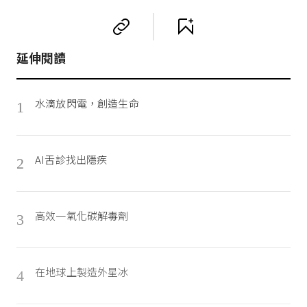
延伸閱讀
水滴放閃電，創造生命
1
AI舌診找出隱疾
2
高效一氧化碳解毒劑
3
在地球上製造外星冰
4