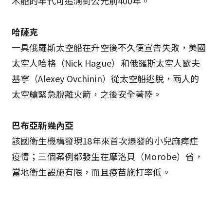
木船的年代可追溯到公元前400年。
哈薩克
一具俄羅斯太空船在升空後不久便宣告失敗，美國
太空人哈格（Nick Hague）和俄羅斯太空人歐夫
基寧（Alexey Ovchinin）從太空船逃脫，兩人的
太空艙緊急脫離火箭，之後安全著陸。
巴布亞新幾內亞
該國衛生機構發現18年來首次爆發的小兒麻痺症
疫情；三個案例都發生在摩洛貝（Morobe）省，
當地衛生設施有限，而且疫苗施打率低。