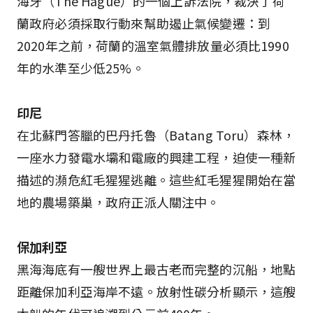
海牙（The Hague）的一個上訴法院，裁決了荷
蘭政府必須採取行動來幫助遏止氣候變遷：到
2020年之前，荷蘭的溫室氣體排放量必須比1990
年的水準至少低25%。
印尼
在北蘇門答臘的巴丹托魯（Batang Toru）森林，
一座水力發電水壩和電廠的興建工程，迫使一種新
描述的瀕危紅毛猩猩逃離。這些紅毛猩猩開始在當
地的農場築巢，政府正派人關注中。
保加利亞
黑海海底有一艘世界上最古老而完整的沉船，地點
距離保加利亞海岸不遠。放射性碳分析顯示，這艘