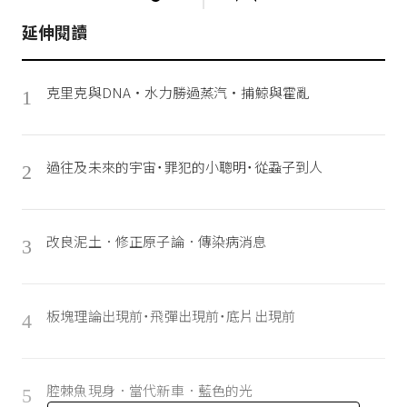
延伸閱讀
克里克與DNA‧水力勝過蒸汽‧捕鯨與霍亂
1
過往及未來的宇宙˙罪犯的小聰明˙從蝨子到人
2
改良泥土．修正原子論．傳染病消息
3
板塊理論出現前˙飛彈出現前˙底片出現前
4
腔棘魚現身．當代新車．藍色的光
5