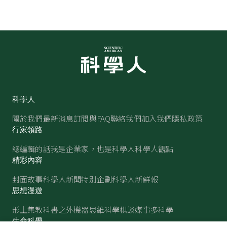
科學人
關於我們
最新消息
訂閱與FAQ
聯絡我們
加入我們
隱私政策
行家領路
總編輯的話
我是企業家，也是科學人
科學人觀點
精彩內容
封面故事
科學人新聞
特別企劃
科學人新鮮報
思想漫遊
形上集
教科書之外
機器思維
科學棋談
媒事多科學
生命科學