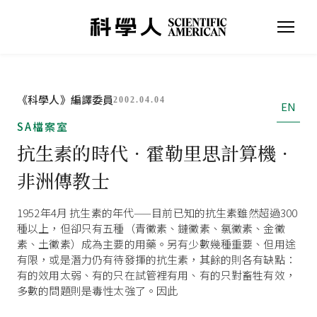
《科學人》編譯委員
2002.04.04
EN
SA檔案室
抗生素的時代．霍勒里思計算機．
非洲傳教士
1952年4月 抗生素的年代——目前已知的抗生素雖然超過300
種以上，但卻只有五種（青黴素、鏈黴素、氯黴素、金黴
素、土黴素）成為主要的用藥。另有少數幾種重要、但用途
有限，或是潛力仍有待發揮的抗生素，其餘的則各有缺點：
有的效用太弱、有的只在試管裡有用、有的只對畜牲有效，
多數的問題則是毒性太強了。因此