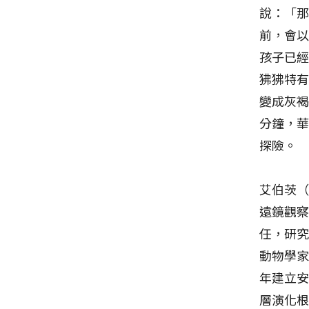
說：「
前，會
孩子已
狒狒特
變成灰
分鐘，
探險。
艾伯茨（
遠鏡觀
任，研究
動物學家珍
年建立
層演化