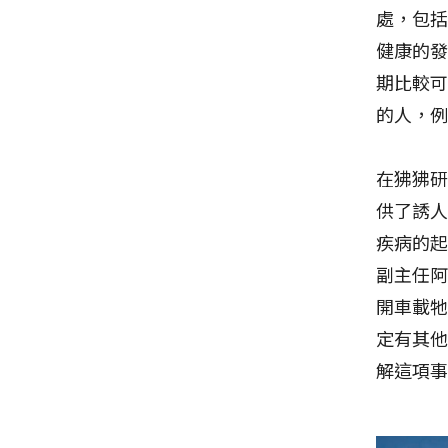
處，包
健康的
期比較
的人，
在狒狒
供了誘
疾病的
副主任阿契
開車載
定有其
解這項