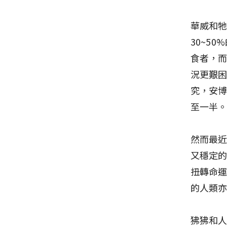
華威和
30~5
食者，
況更艱困
究，安
至一半
然而最
又穩定
扭轉命
的人類
狒狒和