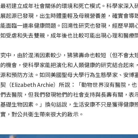
括最初建立成年社會關係的環境和死亡模式。科學家深入
發展起源已發現，出生時體重輕及母親營養差，確實會導
可能面臨一連串健康問題。回溯性研究也發現，經歷早期
例如受虐和失去雙親，成年後也比較可能出現心理和醫療
研究中，由於混淆因素較少，狒狒壽命也較短（但不會太
人的機會，使科學家能把演化和人類健康的研究結合起來
起源和預防方法。如同美國聖母大學行為生態學家、安博
（Elizabeth Archie）所說：「動物世界沒有醫院，
牠們去醫院，但我們發現牠們的社會支持與長壽有關，表
他基礎生物因素。」換句話說，生活安康不只是獲得健康
事實，對公共衛生帶來很大的啟示。