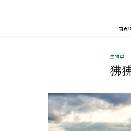
首頁
生物學
狒