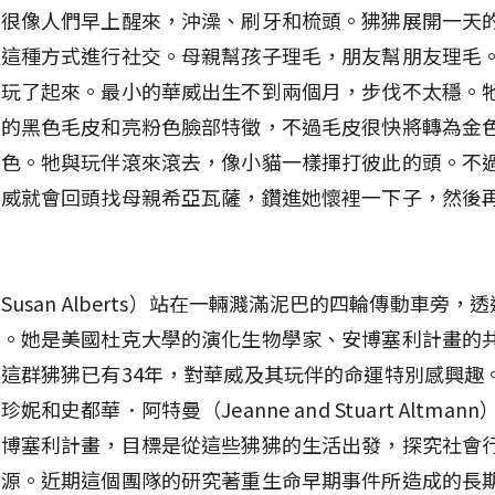
那很像人們早上醒來，沖澡、刷牙和梳頭。狒狒展開一天
以這種方式進行社交。母親幫孩子理毛，朋友幫朋友理毛
經玩了起來。最小的華威出生不到兩個月，步伐不太穩。
有的黑色毛皮和亮粉色臉部特徵，不過毛皮很快將轉為金
褐色。牠與玩伴滾來滾去，像小貓一樣揮打彼此的頭。不
華威就會回頭找母親希亞瓦薩，鑽進她懷裡一下子，然後
Susan Alberts）站在一輛濺滿泥巴的四輪傳動車旁，
察。她是美國杜克大學的演化生物學家、安博塞利計畫的
這群狒狒已有34年，對華威及其玩伴的命運特別感興趣
妮和史都華．阿特曼（Jeanne and Stuart Altmann）
安博塞利計畫，目標是從這些狒狒的生活出發，探究社會
根源。近期這個團隊的研究著重生命早期事件所造成的長