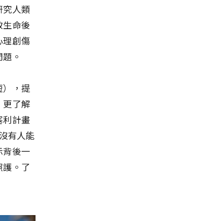
研究人類
致生命後
心理創傷
問題。
短），提
，更了解
塞利計畫
也沒有人能
示背後一
照護。了