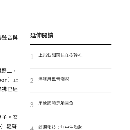
延伸閱讀
場聲音與
上兆個細菌住在樹幹裡
1
的曠野上，
oon）正
海豚用聲音觸摸
2
狒狒已經
用橡膠腕足騙章魚
3
蟲子。安
e）輕聲
蠑螈秘技：無中生胸腺
4