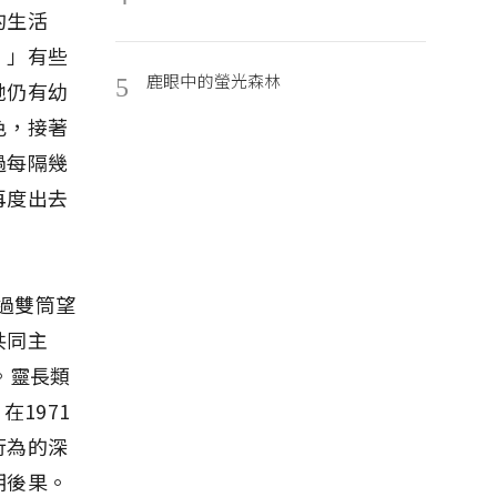
的生活
。」有些
鹿眼中的螢光森林
5
牠仍有幼
色，接著
過每隔幾
再度出去
透過雙筒望
共同主
。靈長類
在1971
行為的深
期後果。