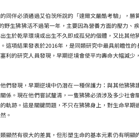
牠的同伴必須通過艾伯茨所說的「達爾文嚴酷考驗」，勝
0%的野生狒狒活不過第一年，主要因為營養方面的壓力、
而出生於乾旱環境或出生不久即成孤兒的個體，又比其他
。這項結果發表於2016年，是同類研究中最具前瞻性的
博塞利的研究人員發現，早期逆境會使平均壽命大幅減少
。
近他們發現，早期逆境中仍潛在一種保護力：與其他狒狒
的關係。現在他們嘗試釐清，一隻狒狒必須涉及多少社會
運的軌跡。這是關鍵問題，不只在狒狒身上，對生命早期
亦然。
人類顯然有很大的差異，但形塑生命的基本元素仍有明顯