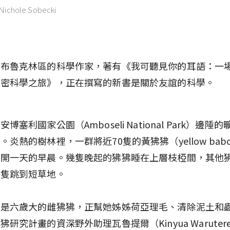
Nichole Sobecki
約布魯克林區的科學作家，著有《我可聽見你的耳語：一
親密科學之旅》，正在撰寫的新書是關於友誼的科學。
博塞利國家公園（Amboseli National Park）邊陲
。炎熱的樹林裡，一群將近70隻的黃狒狒（yellow bab
展開一天的早晨。幾隻晚起的狒狒睡在上層枝椏間，其他
一隻跳到短草地。
薩是六歲大的雌狒狒，正幫她姊姊荷亞理毛、清除泥土和
狒研究計畫的資深野外助理瓦魯提爾（Kinyua Waruter