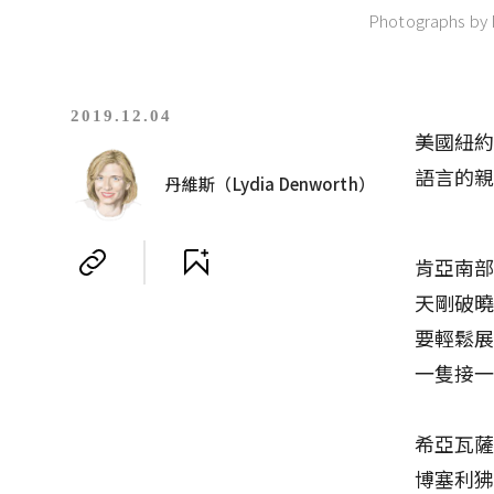
Photographs by 
2019.12.04
美國紐
語言的
丹維斯（Lydia Denworth）
肯亞南部安
天剛破曉
要輕鬆
一隻接
希亞瓦
博塞利狒