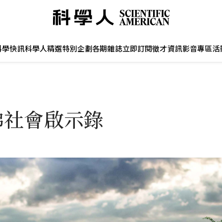
科學快訊
科學人精選
特別企劃
各期雜誌
立即訂閱
徵才資訊
影音專區
活
狒社會啟示錄