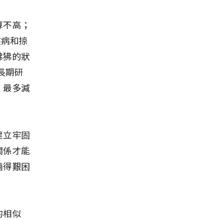
算不高；
疾病和掠
狒狒的狀
長期研
，最多減
建立牢固
關係才能
過得艱困
的相似