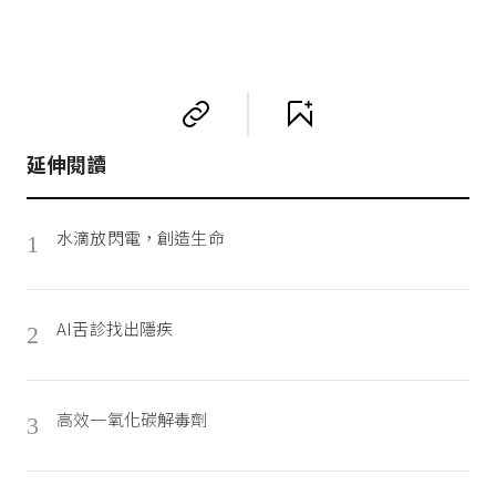
延伸閱讀
水滴放閃電，創造生命
1
AI舌診找出隱疾
2
高效一氧化碳解毒劑
3