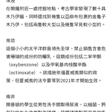
埃及
在開羅附近一處挖掘地點，考古學家發現了數十具
木乃伊貓，同時還找到幾隻以亞麻布包裹的金龜子
木乃伊，包括兩隻較大型以及幾隻罕見較小型的。
帛琉
這個小小的太平洋群島領先全球，禁止銷售含會危
害珊瑚的成份的防曬乳，這類成份包括二苯甲酮
（oxybenzone）以及甲氧基肉桂酸辛酯
（octinoxate）。該措施依循夏威夷類似的政
策，但夏威夷的法令要等到2021年才開始生效。
南非
開普頓的學生從男性洗手間取得尿液，以細菌、鈣