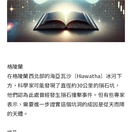
格陵蘭
在格陵蘭西北部的海亞瓦沙（Hiawatha）冰河下
方，科學家可能發現了直徑約30公里的隕石坑，
他們認為此處曾經發生隕石撞擊事件。但有些專家
表示，需要進一步證實這個坑洞的成因是從天而降
的天體。