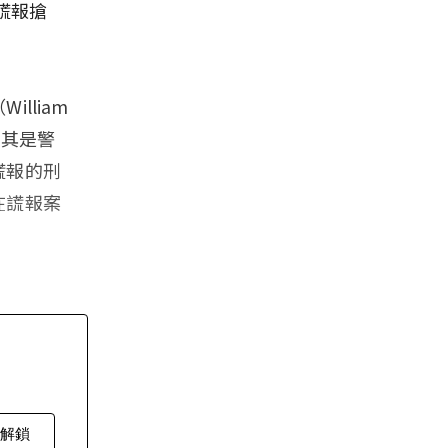
謊報搶
lliam
尤其是警
謊報的刑
在謊報案
費解鎖