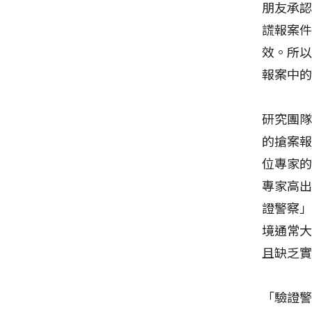
朋友承
謊報案
效。所
報案中
研究團隊
的搶案報
位專家
專家高出
證警察
境通常
且缺乏
「驗證警