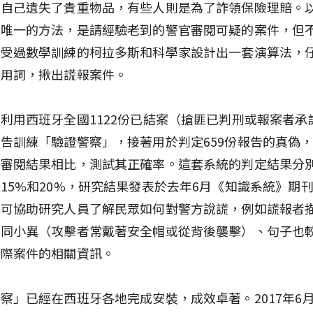
認自己遺失了貴重物品，有些人則是為了詐領保險理賠。
件唯一的方法，是請經驗老到的警官審閱可疑的案件，但
以受過數學訓練的柯拉多斯和科學家設計出一套演算法，
的用詞，揪出謊報案件。
利用西班牙全國1122份已結案（搶匪已判刑或報案者承
告訓練「驗證警察」，接著用於判定659份報告的真偽
的審閱結果相比，測試其正確率。這套系統的判定結果分
15%和20%，研究結果發表於去年6月《知識系統》期
」可協助研究人員了解民眾如何對警方說謊，例如謊報者
大同小異（攻擊者常戴著安全帽或從背後襲擊）、句子也
實際案件的相關資訊。
察」已經在西班牙各地完成安裝，成效卓著。2017年6