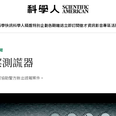
科學快訊
科學人精選
特別企劃
各期雜誌
立即訂閱
徵才資訊
影音專區
活
聞
案測謊器
可協助警方揪出謊報案件。