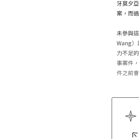
牙莫夕亞
案，而過
未參與這
Wang
力不足
事案件
件之前