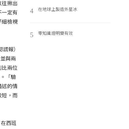
以往揪出
在地球上製造外星冰
4
不一定有
仔細檢視
零知識證明變有效
5
認謊報）
，並與兩
別比兩位
刊。「驗
描述的情
較短，而
月在西班