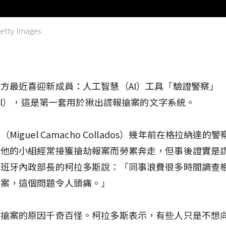
etty Images
方最近喜迎新成員：人工智慧（AI）工具「驗證警察」
iPol），這是第一套用於揪出謊報搶案的文字系統。
Miguel Camacho Collados）幾年前在格拉納達的
，他的小組經常接獲搶劫報案而勞累奔走，但事後證實是
西班牙內政部長的柯拉多斯說：「同事浪費很多時間調查
搶案，這個問題令人頭痛。」
報搶案的原因千奇百怪。柯拉多斯表示，有些人只是不想