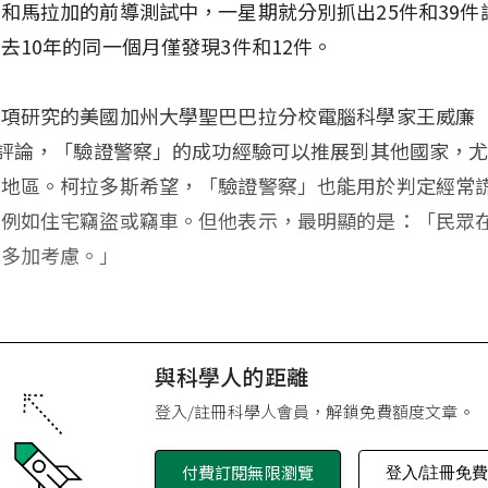
和馬拉加的前導測試中，一星期就分別抓出25件和39件
去10年的同一個月僅發現3件和12件。
項研究的美國加州大學聖巴巴拉分校電腦科學家王威廉（Wi
）評論，「驗證警察」的成功經驗可以推展到其他國家，
的地區。柯拉多斯希望，「驗證警察」也能用於判定經常
，例如住宅竊盜或竊車。但他表示，最明顯的是：「民眾
會多加考慮。」
與科學人的距離
登入/註冊科學人會員，解鎖免費額度文章。
付費訂閱無限瀏覽
登入/註冊免