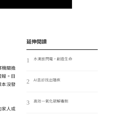
延伸閱讀
水滴放閃電，創造生命
1
警察機關擔
謊報。目
AI舌診找出隱疾
2
根本沒發
高效一氧化碳解毒劑
3
向家人或