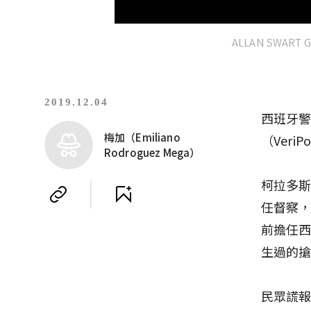
ALLAN SWART G
2019.12.04
西班牙警
梅加（Emiliano
（Ver
Rodroguez Mega）
柯拉多斯（
任督察
前擔任
生過的
民眾謊