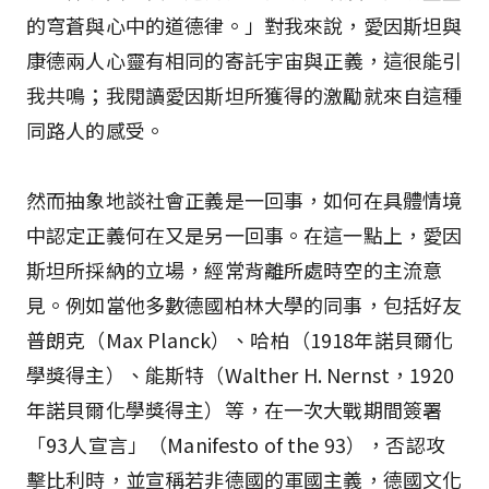
的穹蒼與心中的道德律。」對我來說，愛因斯坦與
康德兩人心靈有相同的寄託――宇宙與正義，這很能引
我共鳴；我閱讀愛因斯坦所獲得的激勵就來自這種
同路人的感受。
然而抽象地談社會正義是一回事，如何在具體情境
中認定正義何在又是另一回事。在這一點上，愛因
斯坦所採納的立場，經常背離所處時空的主流意
見。例如當他多數德國柏林大學的同事，包括好友
普朗克（Max Planck）、哈柏（1918年諾貝爾化
學獎得主）、能斯特（Walther H. Nernst，1920
年諾貝爾化學獎得主）等，在一次大戰期間簽署
「93人宣言」（Manifesto of the 93），否認攻
擊比利時，並宣稱若非德國的軍國主義，德國文化