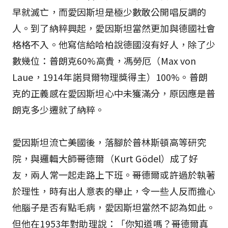
早就滅亡，而愛因斯坦是極少數敢公開唱反調的
人。到了納粹興起，愛因斯坦當然更加與德國社會
格格不入。他寫信給哈柏說德國沒有好人，除了少
數幾位：普朗克60%高貴，馮勞厄（Max von
Laue，1914年諾貝爾物理獎得主）100%。普朗
克的正義感在愛因斯坦心中未獲滿分，原因應是普
朗克多少遷就了納粹。
愛因斯坦流亡美國後，落腳於普林斯頓高等研究
院，與邏輯大師哥德爾（Kurt Gödel）成了好
友，兩人常一起走路上下班。哥德爾或許過於執著
於理性，時有出人意表的舉止，令一些人反而擔心
他腦子是否有點毛病，愛因斯坦當然不認為如此。
但他在1953年對助理說：「你知道嗎？哥德爾真