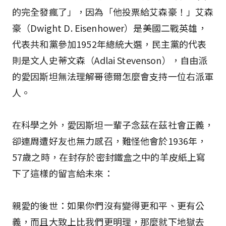
的完全發瘋了」，因為「他投票給艾森豪！」艾森
豪（Dwight D. Eisenhower）是美國二戰英雄，
代表共和黨參加1952年總統大選，民主黨的代表
則是文人史蒂文森（Adlai Stevenson），自由派
的愛因斯坦無法理解哥德爾怎麼會支持一位右派軍
人。
在科學之外，愛因斯坦一輩子念茲在茲社會正義，
卻連周遭好友也無力感召，難怪他會於1936年，
57歲之時，在封存於密封鐵盒之中的羊皮紙上寫
下了這樣的留言給未來：
親愛的後世：如果你們沒有變得更和平、更有公
義，而且大致上比我們更明理，那麼就下地獄去