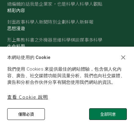
總編輯的話
我是企業家，也是科學人
科學人觀點
精彩內容
封面故事
科學人新聞
特別企劃
科學人新鮮報
思想漫遊
形上集
教科書之外
機器思維
科學棋談
媒事多科學
生命科學
醫學
古生物
心理學
生態學
本網站使用的 Cookie
物質世界
我們使用 Cookies 來提供最佳的網站體驗，包含個人化內
物理
化學
地球科學
天文
容、廣告、社交媒體功能與流量分析。我們也向社交媒體、
廣告和分析合作伙伴分享有關您使用我們網站的資訊。
查看 Cookie 說明
僅限必須
全部同意
© SCIENTIFIC AMERICAN, A DIVISION OF NATURE
AMERICA, INC.ALL RIGHTS RESERVED.