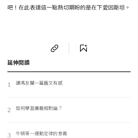
吧！在此表達這一點熱切期盼的是在下愛因斯坦。
延伸閱讀
讀馮友蘭一篇舊文有感
1
如何學習廣義相對論？
2
牛頓第一運動定律的意義
3