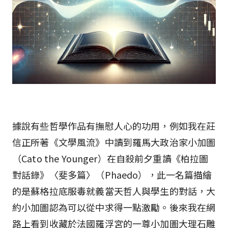
據說有些哲學作品有撫慰人心的功用，例如我在莊
信正所著《文學風流》中讀到羅馬大政治家小加圖
（Cato the Younger）在自殺前夕重讀《柏拉圖
對話錄》〈斐多篇〉（Phaedo），此一名篇描繪
的是蘇格拉底服毒就義當天哲人與學生的對話，大
約小加圖認為可以從中求得一點激勵。後來我在網
路上看到收藏於法國羅浮宮的一尊小加圖大理石雕