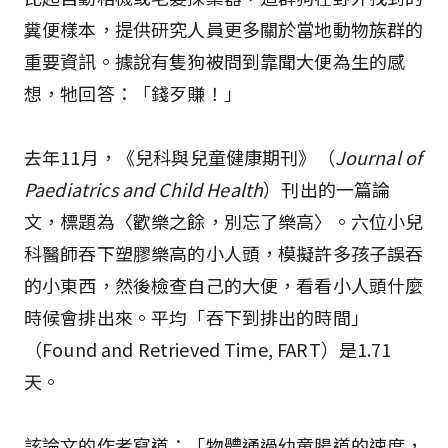
糞便樣本，提供研究人員更多關於當地動物族群的
重要資訊。據說有隻狗被問到靠聞大便為生的感
想，牠回答：「錢歹賺！」
去年11月，《兒科與兒童健康期刊》（
Journal of
Paediatrics and Child Health
）刊出的一篇論
文，標題為〈歡樂之餘，別忘了樂高〉。六位小兒
科醫師吞下塑膠樂高的小人頭，模擬許多孩子誤吞
的小東西，然後檢查自己的大便，看看小人頭什麼
時候會排出來。平均「吞下到排出的時間」
（Found and Retrieved Time, FART）是1.71
天。
該論文的作者寫道：「物體通過幼童腸道的速度，