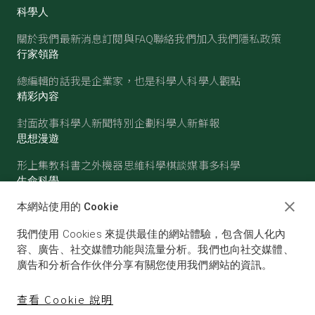
科學人
關於我們
最新消息
訂閱與FAQ
聯絡我們
加入我們
隱私政策
行家領路
總編輯的話
我是企業家，也是科學人
科學人觀點
精彩內容
封面故事
科學人新聞
特別企劃
科學人新鮮報
思想漫遊
形上集
教科書之外
機器思維
科學棋談
媒事多科學
生命科學
醫學
古生物
心理學
生態學
本網站使用的 Cookie
物質世界
我們使用 Cookies 來提供最佳的網站體驗，包含個人化內
物理
化學
地球科學
天文
容、廣告、社交媒體功能與流量分析。我們也向社交媒體、
廣告和分析合作伙伴分享有關您使用我們網站的資訊。
查看 Cookie 說明