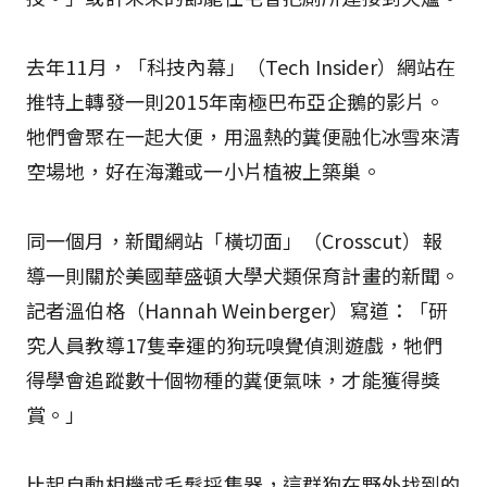
去年11月，「科技內幕」（Tech Insider）網站在
推特上轉發一則2015年南極巴布亞企鵝的影片。
牠們會聚在一起大便，用溫熱的糞便融化冰雪來清
空場地，好在海灘或一小片植被上築巢。
同一個月，新聞網站「橫切面」（Crosscut）報
導一則關於美國華盛頓大學犬類保育計畫的新聞。
記者溫伯格（Hannah Weinberger）寫道：「研
究人員教導17隻幸運的狗玩嗅覺偵測遊戲，牠們
得學會追蹤數十個物種的糞便氣味，才能獲得獎
賞。」
比起自動相機或毛髮採集器，這群狗在野外找到的