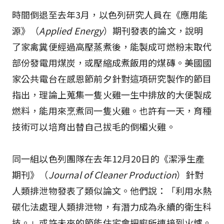
時間倒退至去年3月，以色列研究人員在《應用能
源》（
Applied Energy
）期刊發表的論文，說明
了家禽糞便經過高壓蒸煮後，能製成可燃粉末取代
部份發電用煤炭，或壓縮成煮飯用的煤磚。美國國
家公共電台在感恩節前夕針對這項研究製作的節目
指出，理論上蒐集一隻火雞一生中排放的大便製成
燃料，能用來烹煮同一隻火雞。也許有一天，育種
技術可以培育出替自己拔毛的倒楣火雞。
同一組以色列團隊在去年12月20日的《潔淨生產
期刊》（
Journal of Cleaner Production
）針對
人類排泄物發表了類似論文。他們說：「利用水熱
碳化法處理人類排泄物，有潛力成為永續的衛生科
技。」或許未來的節能住宅會把廁所連接到火爐。