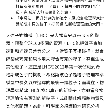
計全新的數學方法，以處理 這些困難的計算。他們
打造所謂的對數 「字母」，藉由不同方式組合字
母，完 成前人無法做到的計算。
「字母法」提升計算的精確度，足以讓 物理學家辨
識前所未見的粒子，打開通 往新物理理論的大門。
大強子對撞機（LHC）是人類有史以來最大的機
器。匯整全球100多國的資源，LHC能把質子束加
速到和光速只差億分之一。當質子互相碰撞，就會
碎裂成夸克和原本用來膠合夸克的膠子，甚至生成
其他粒子，這正是LHC在2012年第一次偵測到希
格斯玻色子的機制。希格斯玻色子是粒子物理標準
模型中長久以來追尋的最後一類粒子；而現在，物
理學家希望LHC能找出真正的新粒子，亦即當今物
理理論沒有預測的新粒子，或能藉此解釋暗物質及
其他老問題。為此，科學家必須謹慎地研究分析