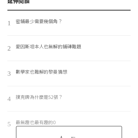
延伸閱讀
密鋪最少需要幾個角？
1
愛因斯坦本人也無解的鋪磚難題
2
數學家也難解的黎曼猜想
3
撲克牌為什麼是52張？
4
最無趣也最有趣的0
5