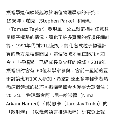
振幅學這個領域起源於兩位物理學家的研究：
1986年，帕克（Stephen Parke）和泰勒
（Tomasz Taylor）發現單一公式就能描述任意數
量膠子撞擊的情況，簡化了許多頁面的逐項仔細計
算。1990年代到21世紀初，簡化各式粒子物理計
算的新方法相繼問世，這個領域才真正起飛。如
今，「振幅學」已經成長為火紅的領域，2018年
振幅研討會有160位科學家參與，會前一星期的夏
季討論班有100人參加，希望訓練更多年輕學者熟
悉這個領域的技巧。振幅學如今也獲得大眾關注：
2013年，物理學家阿卡尼—哈米德（Nima
Arkani-Hamed）和特恩卡（Jaroslav Trnka）的
「散射體」（以幾何語言描述振幅）研究登上報