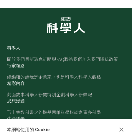
科學人
關於我們
最新消息
訂閱與FAQ
聯絡我們
加入我們
隱私政策
行家領路
總編輯的話
我是企業家，也是科學人
科學人觀點
精彩內容
封面故事
科學人新聞
特別企劃
科學人新鮮報
思想漫遊
形上集
教科書之外
機器思維
科學棋談
媒事多科學
生命科學
醫學
古生物
心理學
生態學
本網站使用的 Cookie