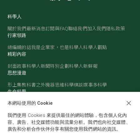
科學人
關於我們
最新消息
訂閱與FAQ
聯絡我們
加入我們
隱私政策
行家領路
總編輯的話
我是企業家，也是科學人
科學人觀點
精彩內容
封面故事
科學人新聞
特別企劃
科學人新鮮報
思想漫遊
形上集
教科書之外
機器思維
科學棋談
媒事多科學
生命科學
醫學
古生物
心理學
生態學
本網站使用的 Cookie
物質世界
我們使用 Cookies 來提供最佳的網站體驗，包含個人化內
物理
化學
地球科學
天文
容、廣告、社交媒體功能與流量分析。我們也向社交媒體、
廣告和分析合作伙伴分享有關您使用我們網站的資訊。