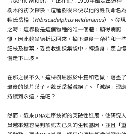
（Gerrit Wilder），正在進行1910年鑑定出這種
樹木的初次探險，這種樹後來便以他的姓氏命名為
魏氏岳槿（
Hibiscadelphus wilderianus
）。發現
之時，這棵樹是這個物種的唯一個體，顯得病懨
懨，因此魏爾德折返回來，摘下最後一朵花和一些
細枝及樹葉，妥善收進採集袋中，轉過身，逕自慢
慢走下山坡。
在那之後不久，這棵樹屈服於牛隻和老鼠，落盡了
最後的幾片葉子。魏氏岳槿滅絕了。「滅絕」理應
持續到永遠，是吧？
然而，近來DNA定序技術的突破性進展，使研究人
員越來越容易判讀死去已久的生物基因，並且「重