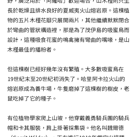
野，廣泛用於「阿羅哈」歡迎場合，山木槿則只生
長於乾燥且排水良好的夏威夷火山熔岩原。這棵植
物的五片木槿花瓣只展開兩片，其他繼續默默閉合
於彎曲的管狀構造裡，那是為了茂伊島的吸蜜鳥而
設計，這種吸食花蜜的鳴禽擁有彎曲的嘴喙，是山
木槿最佳的播粉者。
但這棵樹已經好幾年沒有繁殖。大多數吸蜜鳥在
19世紀末至20世紀初消失了。哈里阿卡拉火山的
熔岩原成為養牛場，牛隻磨掉了這棵樹的樹皮，老
鼠吃掉了它的種子。
有位植物學家爬上山坡，他穿戴義勇騎兵團的騎兵
帽和卡其服裝，肩上掛著採集袋。他名叫魏爾德