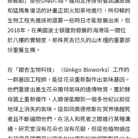
新啟動」那些DNA片段。運用定序技術嘗試讓旅鴿
和猛獁象復活的計畫正如火如荼地進行，所仰賴的
生物工程先進技術還要一些時日才能發展出來，但
2018年，在美國波士頓蓬勃發展的海港區一間位
於八樓的實驗室，那株死去已久的山木槿的重要部
份重獲生機。
在「銀杏生物科技」（Ginkgo Bioworks）工作的
一群基因工程師，能從花朵重新製作出氣味基因。
他們重建出產生花朵獨特氣味的遺傳物質，置於酵
母菌上重新運作，人類便能聞到一個多世紀以前從
地球上消失的氣味。這如同奧德修斯在冥界喚醒死
者且不斷逼問他們，在活人和死者之間進行某種溝
通。研究室沒有花朵也沒有花瓣，但這些植物過往