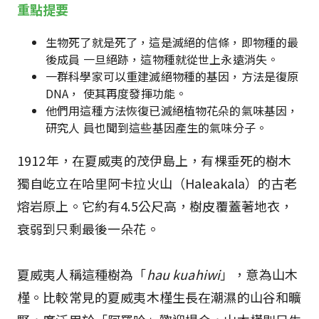
重點提要
生物死了就是死了，這是滅絕的信條，即物種的最
後成員 一旦絕跡，這物種就從世上永遠消失。
一群科學家可以重建滅絕物種的基因，方法是復原
DNA， 使其再度發揮功能。
他們用這種方法恢復已滅絕植物花朵的氣味基因，
研究人 員也聞到這些基因產生的氣味分子。
1912年，在夏威夷的茂伊島上，有棵垂死的樹木
獨自屹立在哈里阿卡拉火山（Haleakala）的古老
熔岩原上。它約有4.5公尺高，樹皮覆蓋著地衣，
衰弱到只剩最後一朵花。
夏威夷人稱這種樹為「
hau kuahiwi
」，意為山木
槿。比較常見的夏威夷木槿生長在潮濕的山谷和曠