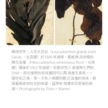
再現芬芳：大花木百合（Leucadendron grandi orum
Salisb.，左頁圖）於1806 年滅絕，夏威夷 茂伊島的
魏氏岳槿（Hibiscadelphus wilderianus Rock，右頁
圖）隨後於1912 年滅絕。但是研究人 員復原它們的
DNA，部份復原的氣味基因可以再 度產生香氣。一
個世紀之後，第一次有人嗅聞到魏 氏岳槿的氣味，散
發著樹皮和杜松的味道，且帶有 柑橘和百里香的微
韻。Photographs by Floto + Warner