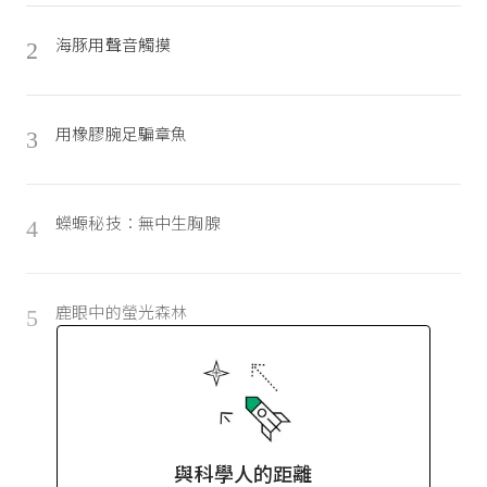
海豚用聲音觸摸
2
用橡膠腕足騙章魚
3
蠑螈秘技：無中生胸腺
4
鹿眼中的螢光森林
5
與科學人的距離