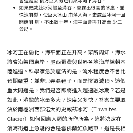
會退縮至 後方巨大的班特萊冰河下溝谷。
如果史威茲冰河退至溝谷，會露出很高的冰崖，並
快速崩裂，使巨大冰山 崩落入海。史威茲冰河一旦
開始崩 解，不出數十年，海平面會再升高至 少三
公尺。
冰河正在融化，海平面正在升高。眾所周知，海水
將會沿美國東岸、墨西哥灣與世界各地海岸線朝內
陸進逼。科學家急於釐清的是，淹水程度會不會比
預期嚴重：並非只弄濕鞋子，而是慘遭滅頂。這個
重大問題是，我們是否即將進入超速融冰期？若是
如此，消融的冰量多大？速度又多快？答案主要取
決於南極洲西部偌大的史威茲冰河（Thwaites
Glacier）如何回應人類的所作所為。這將決定在
濱海街道上急馳的會是雪佛蘭魟魚跑車，還是長相