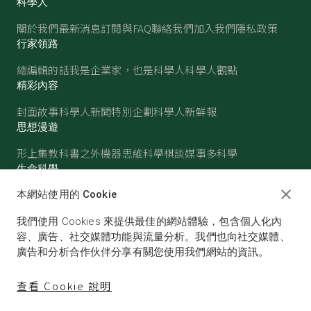
科學人
關於我們
最新消息
訂閱與FAQ
聯絡我們
加入我們
隱私政策
行家領路
總編輯的話
我是企業家，也是科學人
科學人觀點
精彩內容
封面故事
科學人新聞
特別企劃
科學人新鮮報
思想漫遊
形上集
教科書之外
機器思維
科學棋談
媒事多科學
生命科學
醫學
古生物
心理學
生態學
本網站使用的 Cookie
物質世界
我們使用 Cookies 來提供最佳的網站體驗，包含個人化內
物理
化學
地球科學
天文
容、廣告、社交媒體功能與流量分析。我們也向社交媒體、
廣告和分析合作伙伴分享有關您使用我們網站的資訊。
查看 Cookie 說明