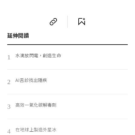
延伸閱讀
水滴放閃電，創造生命
1
AI舌診找出隱疾
2
高效一氧化碳解毒劑
3
在地球上製造外星冰
4