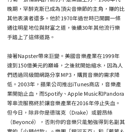
晚期，罕醉克斯已成為頂尖音樂節的主角，賺的比
其他表演者還多。他於1970年過世時已開闢一條
通往明星地位與財富之道，後續30年其他流行樂
手踏上了這條道路。
接著Napster帶來巨變。美國音樂產業在1999年
達到150億美元的巔峰，之後就開始縮水，因為人
們透過同級間網路分享MP3，購買音樂的需求降
低。2003年，蘋果公司推出iTunes商店，音樂產
業開始止血，而Spotify、Apple Music和Pandora
等串流服務終於讓音樂產業在2016年停止失血。
但今日，除非你是德瑞克（Drake）或碧昂絲
（Beyoncé），否則你的音樂只能勉強得到名副其
實的「小額付款」。樂團「銀河五百」和「戴蒙＆