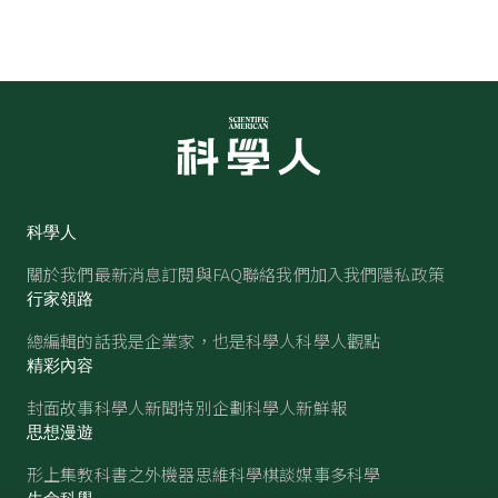
科學人
關於我們
最新消息
訂閱與FAQ
聯絡我們
加入我們
隱私政策
行家領路
總編輯的話
我是企業家，也是科學人
科學人觀點
精彩內容
封面故事
科學人新聞
特別企劃
科學人新鮮報
思想漫遊
形上集
教科書之外
機器思維
科學棋談
媒事多科學