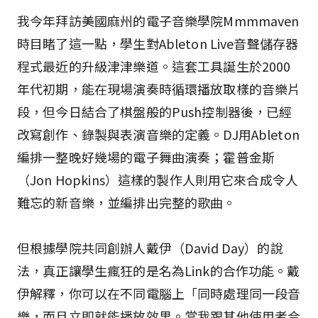
我今年拜訪美國麻州的電子音樂學院Mmmmaven
時目睹了這一點，學生對Ableton Live音聲儲存器
程式最近的升級津津樂道。這套工具誕生於2000
年代初期，能在現場演奏時循環播放取樣的音樂片
段，但今日結合了棋盤般的Push控制器後，已經
改寫創作、錄製與表演音樂的定義。DJ用Ableton
編排一整晚好幾場的電子舞曲演奏；霍普金斯
（Jon Hopkins）這樣的製作人則用它來合成令人
難忘的新音樂，並編排出完整的歌曲。
但根據學院共同創辦人戴伊（David Day）的說
法，真正讓學生瘋狂的是名為Link的合作功能。戴
伊解釋，你可以在不同電腦上「同時處理同一段音
樂，而且立即就能播放效果。當我跟其他使用者合