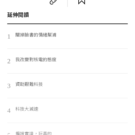
延伸閱讀
關掉臉書的情緒幫浦
1
我改變對核電的態度
2
資助艱難科技
3
科技大減速
4
擴增實境，玩真的