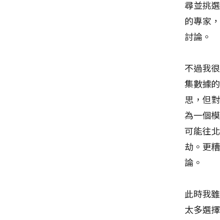
尋並挑
的專家
討論。
不過我
集數據
思，但
為一個
可能往
劫。更
論。
此時我
太多選