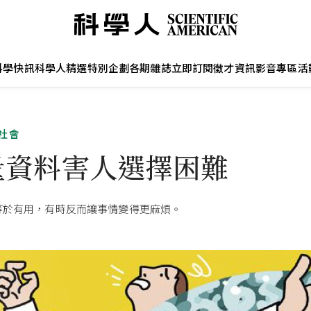
科學快訊
科學人精選
特別企劃
各期雜誌
立即訂閱
徵才資訊
影音專區
活
社會
量資料害人選擇困難
等於有用，有時反而讓事情變得更麻煩。