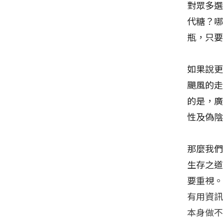
對眾多
代糖？
瓶，只
如果說
颶風的
的是，
性及偽
那麼我
生存之
要重視
有用資
本身做