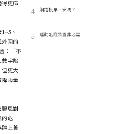
變得更麻
網路投票，安嗎？
4
1~5、
運動追蹤裝置非必需
5
區外圍的
名言：「不
入數字陷
，但更大
方降雨量
出颶風對
風的危
媒體上蒐