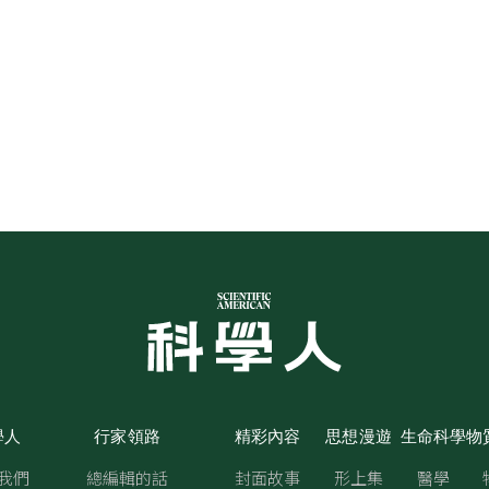
學人
行家領路
精彩內容
思想漫遊
生命科學
物
我們
總編輯的話
封面故事
形上集
醫學