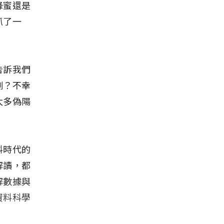
蜂蜜還是
抓了一
告訴我們
測？不幸
太多偽陽
料時代的
解讀，都
解數據與
資料科學