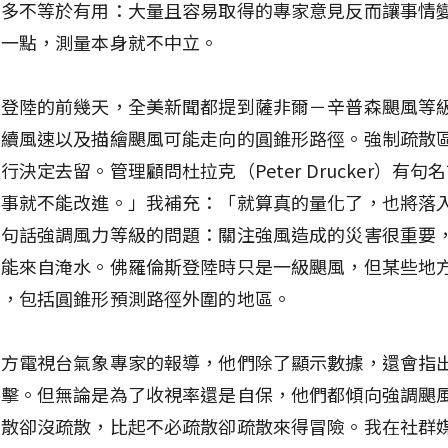
據多不等於有用：大量且容易取得的專家意見反而讓事情
有一點，測量本身就不中立。
登陸的前幾天，全美新聞都提到薩非爾－辛普森颶風等級
持續風速以及描繪颶風可能走向的圓錐形路徑。強制疏散
行決定去留。管理顧問杜拉克（Peter Drucker）有句
的事就不能改進。」我補充：「就算真的量化了，也將落
這句話強調風力等級的問題：關注強風造成的災害很重要
可能來自淹水。佛羅倫斯登陸時只是一級颶風，但某些地
尺，包括圓錐形預測路徑外圍的地區。
地方電視台氣象專家的報導，他們除了顯示數據，還會指
衝擊。但無論是為了收視率還是自保，他們都傾向強調颶
疏散卻沒疏散，比起不必疏散卻疏散來得冒險。我在社群