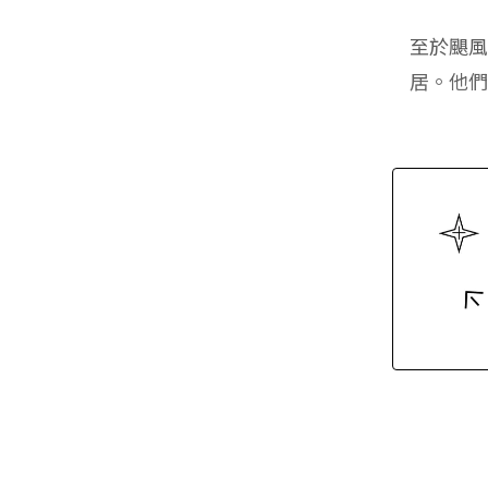
至於颶
居。他