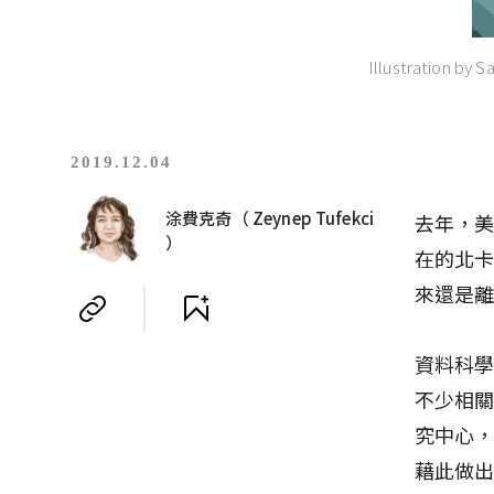
Illustration by S
2019.12.04
涂費克奇（ Zeynep Tufekci
去年，
）
在的北
來還是
資料科
不少相
究中心
藉此做