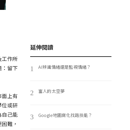
延伸閱讀
及工作所
AI辨識情緒還是監視情緒？
題：留下
1
富人的太空夢
2
市面上有
學位或研
為自己能
Google地圖腐化找路技能？
3
更困難，