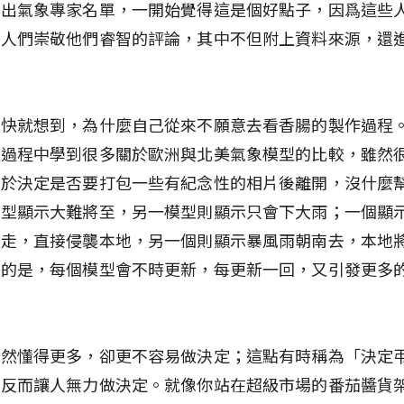
選出氣象專家名單，一開始覺得這是個好點子，因爲這些
，人們崇敬他們睿智的評論，其中不但附上資料來源，還
很快就想到，為什麼自己從來不願意去看香腸的製作過程
的過程中學到很多關於歐洲與北美氣象模型的比較，雖然
對於決定是否要打包一些有紀念性的相片後離開，沒什麼
模型顯示大難將至，另一模型則顯示只會下大雨；一個顯
北走，直接侵襲本地，另一個則顯示暴風雨朝南去，本地
糟的是，每個模型會不時更新，每更新一回，又引發更多
雖然懂得更多，卻更不容易做決定；這點有時稱為「決定
擇反而讓人無力做決定。就像你站在超級市場的番茄醬貨