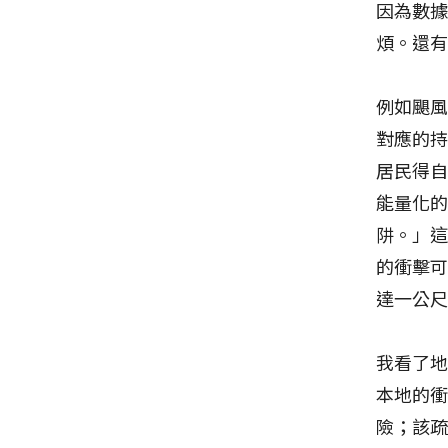
因為數
煩。還
例如颶風
對應的
居民得自
能量化
阱。」
的衝擊
達一公
我看了
本地的
險；該