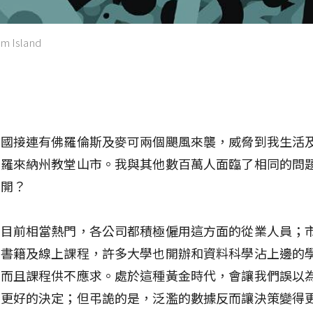
am Island
美國接連有佛羅倫斯及麥可兩個颶風來襲，威脅到我生活
卡羅來納州教堂山市。我與其他數百萬人面臨了相同的問
離開？
學目前相當熱門，各公司都積極僱用這方面的從業人員；
關書籍及線上課程，許多大學也開辦和資料科學沾上邊的
，而且課程供不應求。處於這種黃金時代，會讓我們誤以
出更好的決定；但弔詭的是，泛濫的數據反而讓決策變得