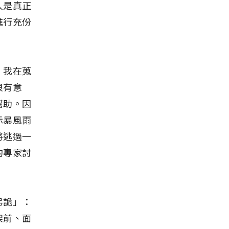
人是真正
進行充份
。我在蒐
很有意
幫助。因
示暴風雨
將逃過一
的專家討
弔詭」：
架前、面