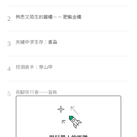
熟悉又陌生的麗蠅－－ 肥軀金蠅
2
夾縫中求生存：書蝨
3
挖洞高手：穿山甲
4
長腳夜行者──盲蛛
5