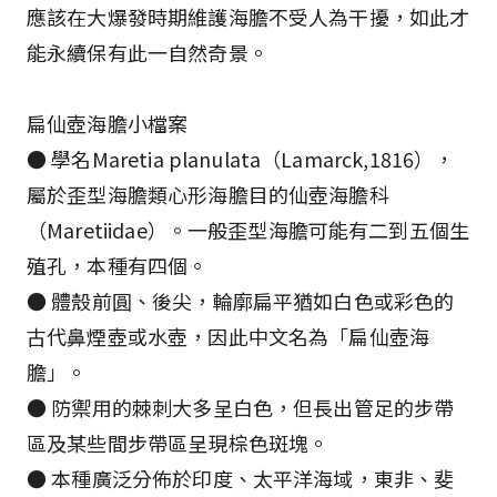
應該在大爆發時期維護海膽不受人為干擾，如此才
能永續保有此一自然奇景。
扁仙壺海膽小檔案
● 學名Maretia planulata（Lamarck,1816），
屬於歪型海膽類心形海膽目的仙壺海膽科
（Maretiidae）。一般歪型海膽可能有二到五個生
殖孔，本種有四個。
● 體殼前圓、後尖，輪廓扁平猶如白色或彩色的
古代鼻煙壺或水壺，因此中文名為「扁仙壺海
膽」。
● 防禦用的棘刺大多呈白色，但長出管足的步帶
區及某些間步帶區呈現棕色斑塊。
● 本種廣泛分佈於印度、太平洋海域，東非、斐