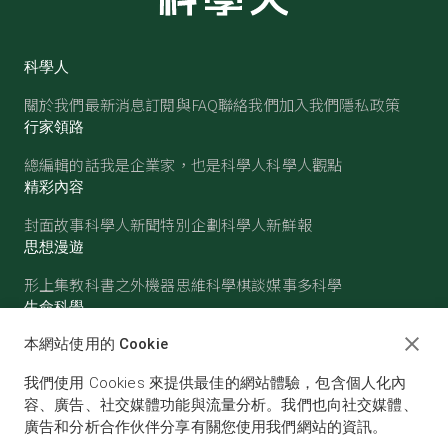
科學人
關於我們
最新消息
訂閱與FAQ
聯絡我們
加入我們
隱私政策
行家領路
總編輯的話
我是企業家，也是科學人
科學人觀點
精彩內容
封面故事
科學人新聞
特別企劃
科學人新鮮報
思想漫遊
形上集
教科書之外
機器思維
科學棋談
媒事多科學
生命科學
醫學
古生物
心理學
生態學
本網站使用的 Cookie
物質世界
我們使用 Cookies 來提供最佳的網站體驗，包含個人化內
物理
化學
地球科學
天文
容、廣告、社交媒體功能與流量分析。我們也向社交媒體、
廣告和分析合作伙伴分享有關您使用我們網站的資訊。