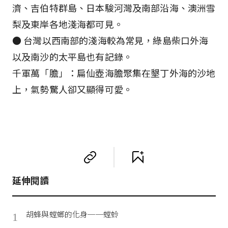
濟、吉伯特群島、日本駿河灣及南部沿海、澳洲雪
梨及東岸各地淺海都可見。
● 台灣以西南部的淺海較為常見，綠島柴口外海
以及南沙的太平島也有記錄。
千軍萬「膽」：扁仙壺海膽聚集在墾丁外海的沙地
上，氣勢驚人卻又顯得可愛。
延伸閱讀
胡蜂與螳螂的化身──螳蛉
1