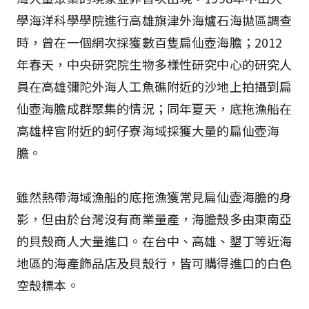
學海洋科學學院進行高雄旗津外海爐石海拋區調查
時，曾在一個網次採獲數百隻扁仙壺海膽；2012
年春天，中央研究院生物多樣性研究中心的研究人
員在高雄彌陀外海人工魚礁附近的沙地上拍攝到扁
仙壺海膽成群聚集的情況；同年夏天，底拖漁船在
高雄梓官附近的蚵仔寮海域採獲大量的扁仙壺海
膽。
雖然熱帶海域漁船的底拖漁獲常見扁仙壺海膽的身
影，但由於台灣沒有商業量產，海膽殼多由東南亞
的貝殼商人大量進口。在台中、高雄、墾丁等近海
地區的海產飾品店及貝殼行，皆可購得進口的白色
空殼標本。