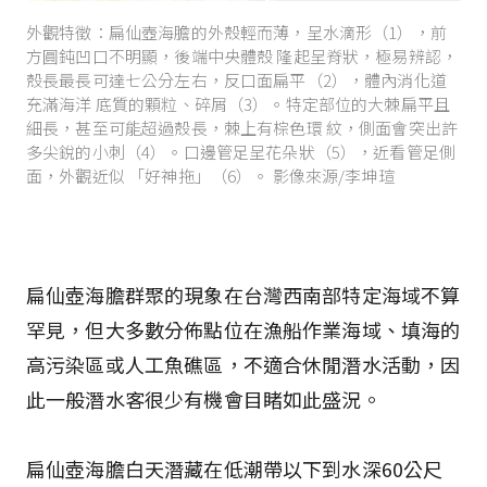
外觀特徵：扁仙壺海膽的外殼輕而薄，呈水滴形（1），前
方圓鈍凹口不明顯，後端中央體殼 隆起呈脊狀，極易辨認，
殼長最長可達七公分左右，反口面扁平（2），體內消化道
充滿海洋 底質的顆粒、碎屑（3）。特定部位的大棘扁平且
細長，甚至可能超過殼長，棘上有棕色環 紋，側面會突出許
多尖銳的小刺（4）。口邊管足呈花朵狀（5），近看管足側
面，外觀近似 「好神拖」（6）。 影像來源/李坤瑄
扁仙壺海膽群聚的現象在台灣西南部特定海域不算
罕見，但大多數分佈點位在漁船作業海域、填海的
高污染區或人工魚礁區，不適合休閒潛水活動，因
此一般潛水客很少有機會目睹如此盛況。
扁仙壺海膽白天潛藏在低潮帶以下到水深60公尺