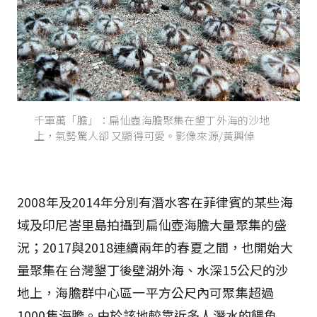
千軍萬「膽」：扁仙壺海膽聚集在墾丁外海的沙地
上，氣勢驚人卻 又顯得可愛。影像來源/黃興倬
2008年及2014年分別有潛水客在菲律賓的某些海
域及印尼峇里島拍攝到扁仙壺海膽大量聚集的盛
況；2017與2018連續兩年的春夏之間，也開始大
量聚集在台灣墾丁後壁湖外海、水深15公尺的沙
地上，海膽群中心區一平方公尺內可聚集超過
1000隻海膽。由於該地較靠近多人潛水的餵魚