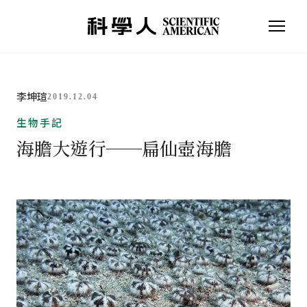
李坤瑄
2019.12.04
生物手記
海膽大遊行──扁仙壺海膽