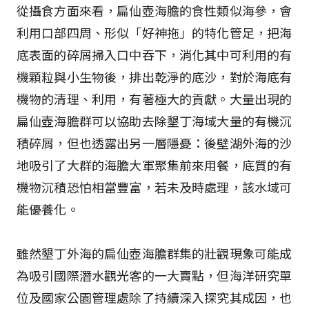
從攝食方面來看，扁仙壺海膽的食性類似海參，會
利用口部四周、形似「好神拖」的特化管足，把海
底表面的碎屑掃入口中吞下，消化其中可利用的有
機顆粒與小生物後，排出乾淨的底沙，對於海底有
機物的清理、利用，有著極大的貢獻。大量出現的
扁仙壺海膽群可以協助去除墾丁海域大量的有機沉
積碎屑，但也透露出另一層隱憂：後壁湖外海的沙
地吸引了大群的海膽大軍聚集前來用餐，底質的有
機物沉積恐怕相當豐富，若未及時處理，該水域可
能優養化。
雖然墾丁外海的扁仙壺海膽群集的壯觀現象可能成
為吸引國際潛水觀光客的一大賣點，但海洋研究單
位及國家公園管理處除了持續深入探究其成因，也