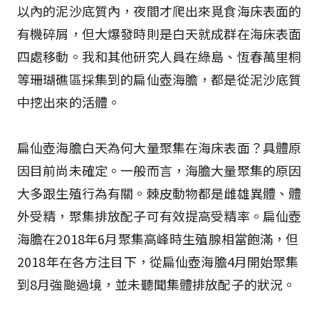
以內的泥沙底質內，夜間才爬出來覓食海床表面的
有機碎屑，但大爆發時則是白天就成群在海床表面
四處移動。我和其他研究人員在綠島、恆春萬里桐
等珊瑚礁區採集到的扁仙壺海膽，都是從泥沙底質
中挖出來的活體。
扁仙壺海膽白天為何大量聚集在海床表面？具體原
因目前尚未確定。一般而言，海膽大量聚集的原因
大多跟生殖行為有關。棘皮動物都是雌雄異體、體
外受精，聚集排放配子可有效提高受精率。扁仙壺
海膽在2018年6月聚集高峰時生殖腺相當飽滿，但
2018年在各方注目下，從扁仙壺海膽4月開始聚集
到8月強颱過境，並未聽聞集體排放配子的狀況。